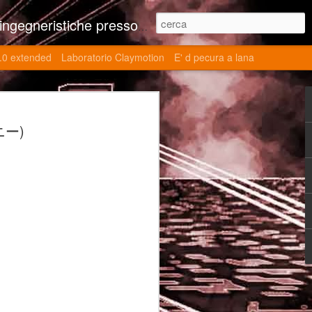
ne contributi autoriali scientifici, commenti al retrogame, domande e risposte sulle tematiche della modellazione 3d
.0 extended
Laboratorio Claymotion
E' d pecura a lana
 day 5032 Top Blade
ニー)
ブレード V)
ights reserved