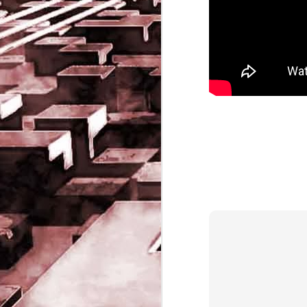
Game of the day 5032
JUN
19
Come Back Toto (カ
ム・バック・トートー)
-SoftClub 1996
PHD Ivan Paduano @2010 All