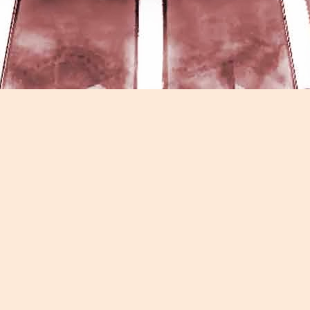
Game of the day 5026 Teenage Mutant Ninja Turtles
UN
13
III: Radical Rescue (ミュータントニンジャータータル
ズ)
Konami 1993
HD Ivan Paduano @2010 All rights reserved
Game of the day 5025 Spawn (スポーン)
UN
12
-Konami Computer Entertainment America 1999
HD Ivan Paduano @2010 All rights reserved