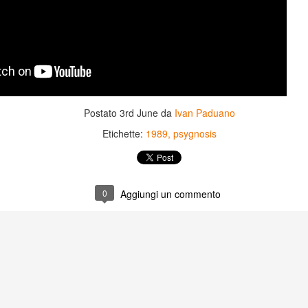
Postato
3rd June
da
Ivan Paduano
Etichette:
1989
psygnosis
0
Aggiungi un commento
Game of the day 5031
Game of the day 5030
JUN
JUN
18
17
World Wars (ワール
Space Micon Kit (スペ
ド・ウォーズ)
ース・ミコン・キット)
-SNK 1987
-SNK 1978
PHD Ivan Paduano @2010 All
PHD Ivan Paduano @2010 All