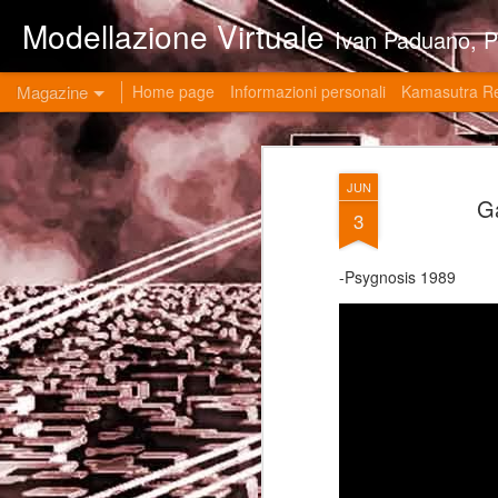
Modellazione Virtuale
Ivan Paduano, PHD professore universitario di materie grafiche ed ingegneristiche pres
Magazine
Home page
Informazioni personali
Kamasutra R
JUN
G
3
-Psygnosis 1989