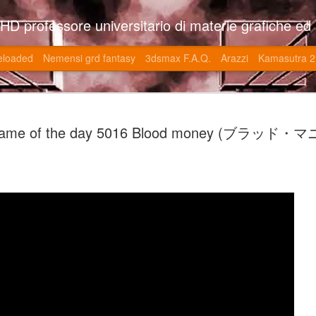
so l'università di Roma la Sapienza e altre. Un sito che approfondisce il mestiere del'art director nell'ambito delle opere multimediali interattive e più specificatamente nel campo dei videgiochi di cui è uno dei massimi esperti nonchè recordman. Il sito contie
eloaded
Nemensi grd fantasy
3dsmax F.A.Q.
Arazzi
Kamasutra 2
Game of the
JUN
ame of the day 5016 Blood money (ブラッド・マ
20
V (トップ・
-SonoKong / Expotato 2003
PHD Ivan Paduano @2010 All r