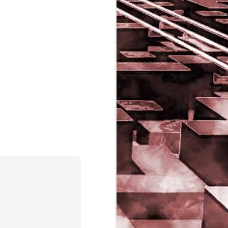
Game of the day 5029
JUN
16
Dragon warrior
monsters (ドラゴンク
エストモンスターズ テ
リーのワンダーランド)
- Enix 1998