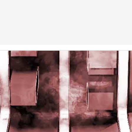
rights reserved
rights reserved
Game of the day 5028 Dragon Warrior III (ドラゴンク
UN
15
エストIII そして伝説へ…)
Enix 1988
HD Ivan Paduano @2010 All rights reserved
Game of the day 5027 Resident Evil Gaiden (バイオ
UN
14
ハザード ガイデン、英)
M4 2001
HD Ivan Paduano @2010 All rights reserved