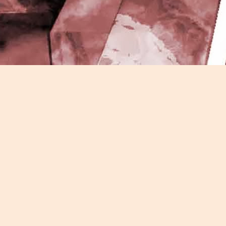
J
-
P
J
P