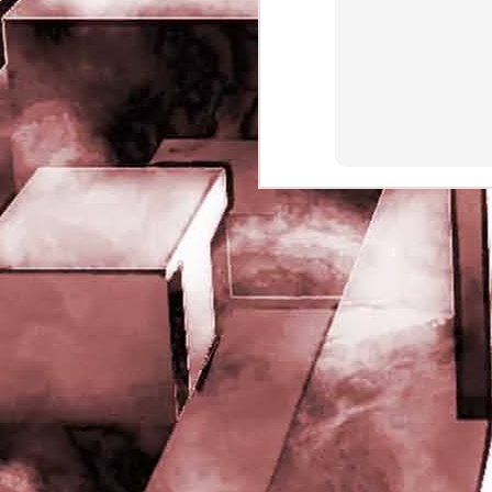
rights reserved
J
- 
P
J
-
P