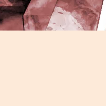
J
-
P
J
P