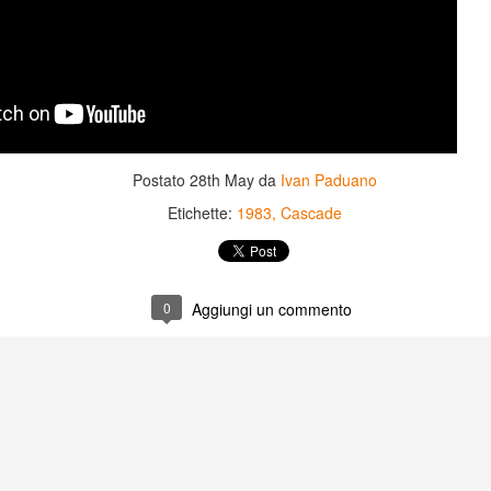
Postato
28th May
da
Ivan Paduano
Etichette:
1983
Cascade
0
Aggiungi un commento
Game of the day 5031
Game of the day 5030
JUN
JUN
18
17
World Wars (ワール
Space Micon Kit (スペ
ド・ウォーズ)
ース・ミコン・キット)
-SNK 1987
-SNK 1978
PHD Ivan Paduano @2010 All
PHD Ivan Paduano @2010 All