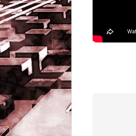
Game of the day 5032
JUN
19
Come Back Toto (カ
ム・バック・トートー)
-SoftClub 1996
PHD Ivan Paduano @2010 All