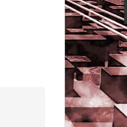
Game of the day 5029
JUN
16
Dragon warrior
monsters (ドラゴンク
エストモンスターズ テ
リーのワンダーランド)
- Enix 1998