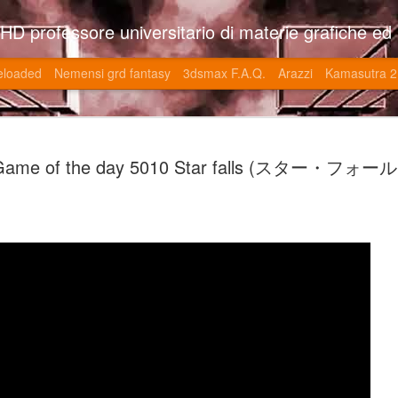
so l'università di Roma la Sapienza e altre. Un sito che approfondisce il mestiere del'art director nell'ambito delle opere multimediali interattive e più specificatamente nel campo dei videgiochi di cui è uno dei massimi esperti nonchè recordman. Il sito contie
eloaded
Nemensi grd fantasy
3dsmax F.A.Q.
Arazzi
Kamasutra 2
Game of the
JUN
Game of the day 5010 Star falls (スター・フォー
20
V (トップ・
-SonoKong / Expotato 2003
PHD Ivan Paduano @2010 All r