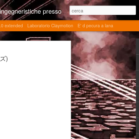
ne contributi autoriali scientifici, commenti al retrogame, domande e risposte sulle tematiche della modellazione 3d
.0 extended
Laboratorio Claymotion
E' d pecura a lana
 day 5032 Top Blade
ルズ)
ブレード V)
ights reserved