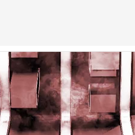
rights reserved
rights reserved
Game of the day 5028 Dragon Warrior III (ドラゴンク
UN
15
エストIII そして伝説へ…)
Enix 1988
HD Ivan Paduano @2010 All rights reserved
Game of the day 5027 Resident Evil Gaiden (バイオ
UN
14
ハザード ガイデン、英)
M4 2001
HD Ivan Paduano @2010 All rights reserved