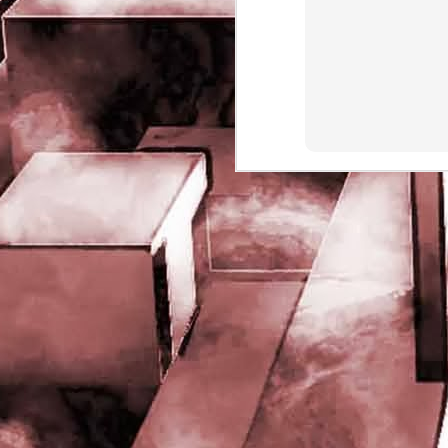
rights reserved
J
- 
P
J
-
P