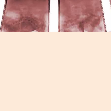
Game of the day 5026 Teenage Mutant Ninja Turtles
UN
13
III: Radical Rescue (ミュータントニンジャータータル
ズ)
Konami 1993
HD Ivan Paduano @2010 All rights reserved
Game of the day 5025 Spawn (スポーン)
UN
12
-Konami Computer Entertainment America 1999
HD Ivan Paduano @2010 All rights reserved