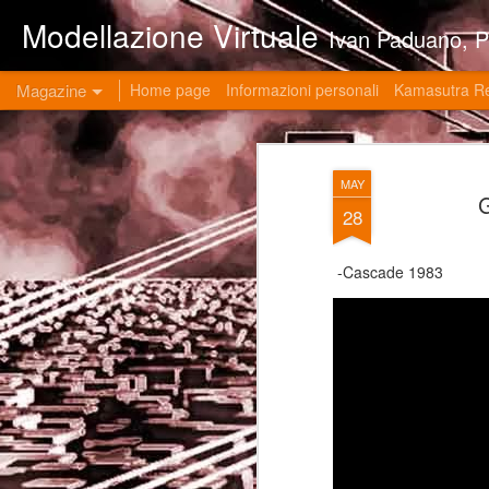
Modellazione Virtuale
Ivan Paduano, PHD professore universitario di materie grafiche ed ingegneristiche pres
Magazine
Home page
Informazioni personali
Kamasutra R
MAY
28
-Cascade 1983