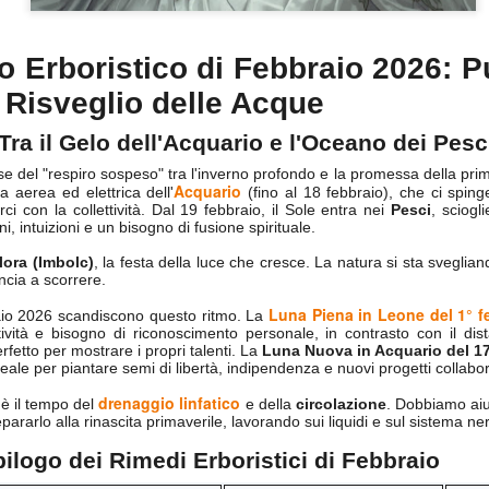
rights reserved
rights reserved
Game of the day 5028 Dragon Warrior III (ドラゴンク
UN
 Erboristico di Febbraio 2026: Pu
15
エストIII そして伝説へ…)
l Risveglio delle Acque
Enix 1988
Tra il Gelo dell'Acquario e l'Oceano dei Pesc
HD Ivan Paduano @2010 All rights reserved
e del "respiro sospeso" tra l'inverno profondo e la promessa della pri
Acquario
a aerea ed elettrica dell'
(fino al 18 febbraio), che ci sping
ci con la collettività. Dal 19 febbraio, il Sole entra nei
Pesci
, sciogl
, intuizioni e un bisogno di fusione spirituale.
ora (Imbolc)
, la festa della luce che cresce. La natura si sta sveglian
incia a scorrere.
Game of the day 5027 Resident Evil Gaiden (バイオ
UN
Luna Piena in Leone del 1° f
raio 2026 scandiscono questo ritmo. La
14
ハザード ガイデン、英)
tività e bisogno di riconoscimento personale, in contrasto con il dis
fetto per mostrare i propri talenti. La
Luna Nuova in Acquario del 17
M4 2001
deale per piantare semi di libertà, indipendenza e nuovi progetti collabora
HD Ivan Paduano @2010 All rights reserved
drenaggio linfatico
 è il tempo del
e della
circolazione
. Dobbiamo aiut
epararlo alla rinascita primaverile, lavorando sui liquidi e sul sistema ne
pilogo dei Rimedi Erboristici di Febbraio