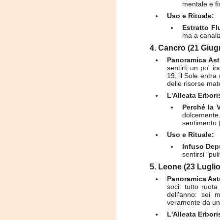
mentale e fi
Uso e Rituale:
Estratto Fl
ma a canaliz
J
4. Cancro (21 Giug
Panoramica Ast
-
sentirti un po' i
19, il Sole entra
P
delle risorse mat
L'Alleata Erbori
Perché la V
dolcemente.
sentimento (
Uso e Rituale:
Infuso Dep
J
sentirsi "pul
5. Leone (23 Lugli
P
Panoramica Ast
soci: tutto ruota
dell'anno: sei 
veramente da una
L'Alleata Erbori