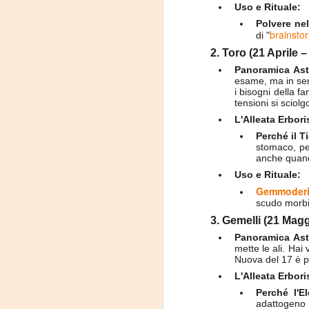
Uso e Rituale:
Polvere nel
brainsto
di "
J
2. Toro (21 Aprile –
Panoramica Ast
esame, ma in sens
-
i bisogni della f
tensioni si sciol
P
L'Alleata Erboris
Perché il Ti
stomaco, per
anche quand
Uso e Rituale:
Gemmoderi
scudo morbid
J
3. Gemelli (21 Mag
Panoramica Ast
mette le ali. Hai
P
Nuova del 17 è pe
L'Alleata Erbori
Perché l'E
adattogeno c