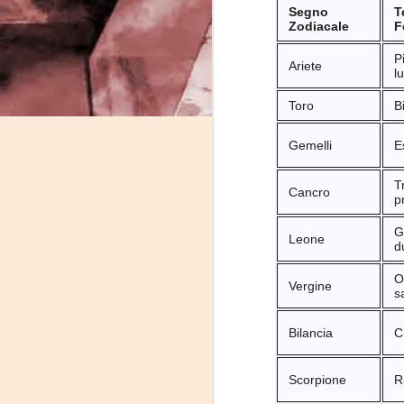
Segno
T
Zodiacale
F
J
P
Ariete
l
Toro
B
-
Gemelli
E
P
T
Cancro
p
G
Leone
d
J
O
Vergine
s
P
Bilancia
Cr
Scorpione
R