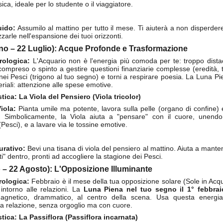
sica, ideale per lo studente o il viaggiatore.
uido:
Assumilo al mattino per tutto il mese. Ti aiuterà a non disperdere l
zarle nell'espansione dei tuoi orizzonti.
Game of the day 5020 Iowa Jack and the Temple of
UN
no – 22 Luglio): Acque Profonde e Trasformazione
7
Gloom (アイオワ・ジャック)
rologica:
L'Acquario non è l'energia più comoda per te: troppo dista
Binary Legends 2026
ncompreso o spinto a gestire questioni finanziarie complesse (eredità, 
 nei Pesci (trigono al tuo segno) e torni a respirare poesia. La Luna Pie
HD Ivan Paduano @2010 All rights reserved
eriali: attenzione alle spese emotive.
stica: La Viola del Pensiero (Viola tricolor)
iola:
Pianta umile ma potente, lavora sulla pelle (organo di confine
 Simbolicamente, la Viola aiuta a "pensare" con il cuore, unendo
Pesci), e a lavare via le tossine emotive.
urativo:
Bevi una tisana di viola del pensiero al mattino. Aiuta a mante
Game of the day 5019 Wyvern F-0 (ワイバーンF-0)
UN
iti" dentro, pronti ad accogliere la stagione dei Pesci.
6
Taito Corporation 1985
o – 22 Agosto): L'Opposizione Illuminante
HD Ivan Paduano @2010 All rights reserved
rologica:
Febbraio è il mese della tua opposizione solare (Sole in Acquario
 intorno alle relazioni. La
Luna Piena nel tuo segno il 1° febbrai
magnetico, drammatico, al centro della scena. Usa questa energia
 relazione, senza orgoglio ma con cuore.
stica: La Passiflora (Passiflora incarnata)