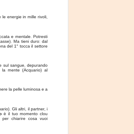
e energie in mille rivoli,
ccata e mentale. Potresti
tasse). Ma tieni duro: dal
na del 1° tocca il settore
) e sul sangue, depurando
 la mente (Acquario) al
nere la pelle luminosa e a
). Gli altri, il partner, i
o
è il tuo momento clou
 per chiarire cosa vuoi