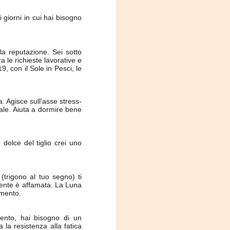
 giorni in cui hai bisogno
lla reputazione. Sei sotto
 le richieste lavorative e
9, con il Sole in Pesci, le
a. Agisce sull'asse stress-
rale. Aiuta a dormire bene
olce del tiglio crei uno
(trigono al tuo segno) ti
 mente è affamata. La Luna
emento.
nto, hai bisogno di un
 la resistenza alla fatica