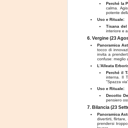
Perché la P
calma. Agis
potente dell
Uso e Rituale:
J
Tisana del
interiore e
6. Vergine (23 Ago
-
Panoramica Ast
tocco di innovaz
P
invita a prender
confuse: meglio a
L'Alleata Erbori
Perché il 
interna. Il
"Spazza via"
Uso e Rituale:
J
Decotto De
pensiero oss
-
7. Bilancia (23 Set
Panoramica Ast
P
divertirti, flirt
prendersi troppo 
lavoro.