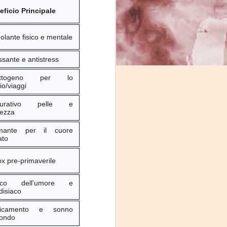
eficio Principale
olante fisico e mentale
ssante e antistress
attogeno per lo
io/viaggi
purativo pelle e
cezza
mante per il cuore
ato
x pre-primaverile
ico dell'umore e
disiaco
icamento e sonno
fondo