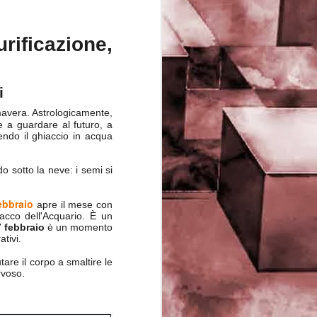
PHD Ivan Paduano @2010 All
rights reserved
rificazione,
i
mavera. Astrologicamente,
e a guardare al futuro, a
iendo il ghiaccio in acqua
do sotto la neve: i semi si
ebbraio
apre il mese con
tacco dell'Acquario. È un
 febbraio
è un momento
tivi.
are il corpo a smaltire le
rvoso.