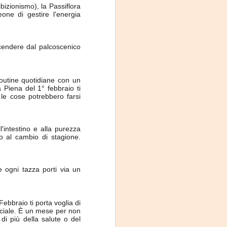
izionismo), la Passiflora
one di gestire l'energia
 scendere dal palcoscenico
 routine quotidiane con un
 Piena del 1° febbraio ti
 le cose potrebbero farsi
'intestino e alla purezza
po al cambio di stagione.
 ogni tazza porti via un
Febbraio ti porta voglia di
sociale. È un mese per non
 di più della salute o del