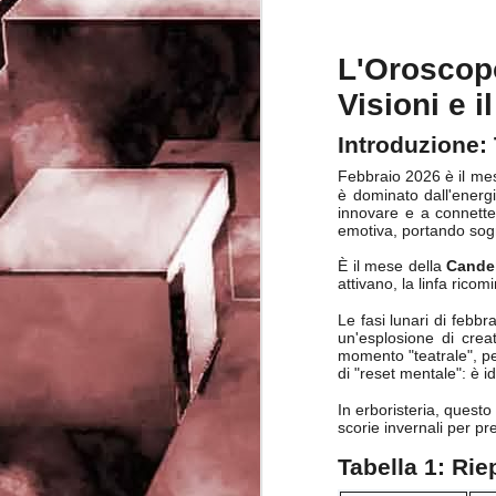
rights reserved
J
L'Oroscopo
Visioni e i
- 
Introduzione: 
P
Febbraio 2026 è il mes
è dominato dall'energi
innovare e a connetter
emotiva, portando sogni
È il mese della
Candel
attivano, la linfa ricom
J
Le fasi lunari di febb
un'esplosione di crea
momento "teatrale", per
-
di "reset mentale": è i
P
In erboristeria, questo
scorie invernali per pr
Tabella 1: Rie