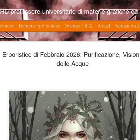
so l'università di Roma la Sapienza e altre. Un sito che approfondisce il mestiere del'art director nell'ambito delle opere multimediali interattive e più specificatamente nel campo dei videgiochi di cui è uno dei massimi esperti nonchè recordman. Il sito contie
eloaded
Nemensi grd fantasy
3dsmax F.A.Q.
Arazzi
Kamasutra 2
Game of the
JUN
Erboristico di Febbraio 2026: Purificazione, Visioni 
20
V (トップ・
delle Acque
-SonoKong / Expotato 2003
PHD Ivan Paduano @2010 All r