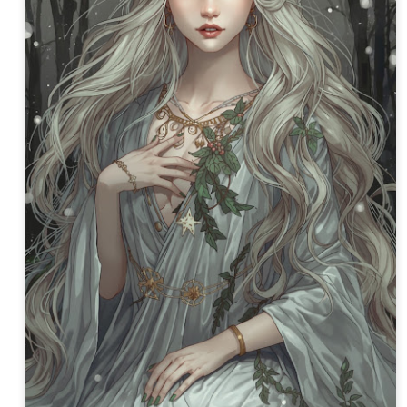
Game of the day 5031
Game of the day 5030
JUN
JUN
18
17
World Wars (ワール
Space Micon Kit (スペ
ド・ウォーズ)
ース・ミコン・キット)
-SNK 1987
-SNK 1978
PHD Ivan Paduano @2010 All
PHD Ivan Paduano @2010 All