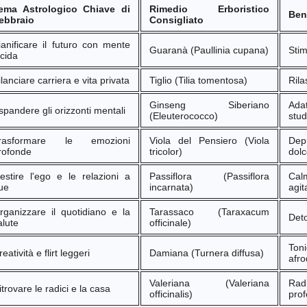
ema Astrologico Chiave di
Rimedio Erboristico
Ben
ebbraio
Consigliato
Game of the day 5026 Teenage Mutant Ninja Turtles
UN
ianificare il futuro con mente
Guaranà (Paullinia cupana)
Stim
13
III: Radical Rescue (ミュータントニンジャータータル
ucida
ズ)
ilanciare carriera e vita privata
Tiglio (Tilia tomentosa)
Rila
Konami 1993
Ginseng Siberiano
Ad
spandere gli orizzonti mentali
HD Ivan Paduano @2010 All rights reserved
(Eleuterococco)
stud
rasformare le emozioni
Viola del Pensiero (Viola
De
rofonde
tricolor)
dol
estire l'ego e le relazioni a
Passiflora (Passiflora
Cal
ue
incarnata)
agit
Game of the day 5025 Spawn (スポーン)
UN
12
-Konami Computer Entertainment America 1999
rganizzare il quotidiano e la
Tarassaco (Taraxacum
Deto
alute
officinale)
HD Ivan Paduano @2010 All rights reserved
Ton
eatività e flirt leggeri
Damiana (Turnera diffusa)
afro
Valeriana (Valeriana
Rad
itrovare le radici e la casa
officinalis)
pro