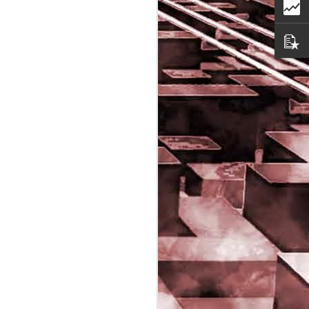
Game of the day 5029
JUN
16
Dragon warrior
monsters (ドラゴンク
エストモンスターズ テ
リーのワンダーランド)
- Enix 1998