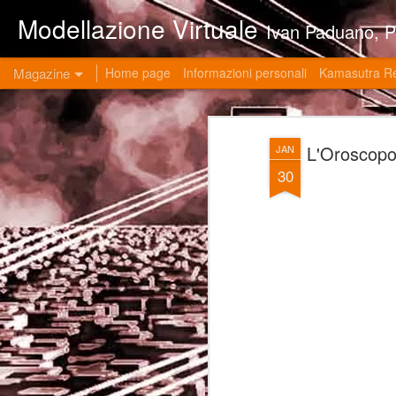
Modellazione Virtuale
Ivan Paduano, PHD professore universitario di materie grafiche ed ingegneristiche pres
Magazine
Home page
Informazioni personali
Kamasutra R
L'Oroscopo 
JAN
30