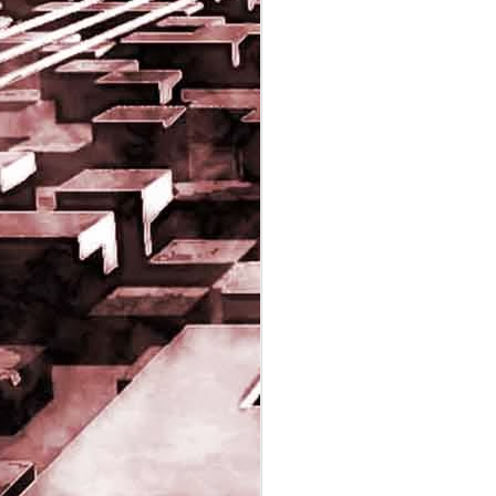
Game of the day 5032
JUN
19
Come Back Toto (カ
ム・バック・トートー)
-SoftClub 1996
PHD Ivan Paduano @2010 All