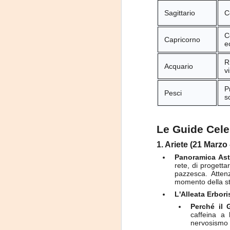
Sagittario
C
J
C
Capricorno
e
R
Acquario
-G
v
P
P
Pesci
s
Le Guide Celes
1. Ariete (21 Marzo
J
Panoramica Ast
rete, di progetta
pazzesca. Atten
-T
momento della st
L'Alleata Erbori
P
Perché il 
caffeina a 
nervosismo d