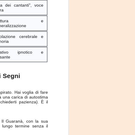
ba dei cantanti", voce
ra
truttura e
neralizzazione
colazione cerebrale e
oria
ativo ipnotico e
ssante
i Segni
pirato. Hai voglia di fare
dà una carica di autostima
hiederti pazienza). È il
. Il Guaranà, con la sua
a lungo termine senza il