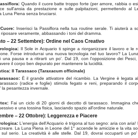
assiflora:
Quando il cuore batte troppo forte (per amore, rabbia o esib
ce sull'ansia da prestazione e sulle palpitazioni, permettendo al Le
a Luna Piena senza bruciarsi.
Game of the day 5018 Thing bounces back (シング・
UN
 Cuore:
Inserisci la Passiflora nella tua routine serale. Ti aiuterà a
5
 a riposare veramente, abbassando i toni del dramma.
バウンシズ・バック)
sto – 22 Settembre): Ordine nel Caos Creativo
Gremlin Graphics 1987
rologica:
Il Sole in Acquario ti spinge a riorganizzare il lavoro e le
ione. Forse introdurrai una nuova tecnologia nel tuo lavoro? La Luna
HD Ivan Paduano @2010 All rights reserved
ti una pausa e a ritirarti un po'. Dal 19, con l'opposizione dei Pesci,
vere il corpo ben depurato per mantenere la lucidità.
stica: Il Tarassaco (Taraxacum officinale)
Tarassaco:
È il grande attivatore del ricambio. La Vergine è legata all
 Tarassaco (radice e foglie) stimola fegato e reni, preparando il cor
 la pesantezza invernale.
Game of the day 5017 Iligks Episode One - Theseus
UN
4
tox:
Fai un ciclo di 20 giorni di decotto di tarassaco. Immagina che
(テセウス)
essivo e una tossina fisica, lasciando spazio all'ordine naturale.
ASCII Cooperation 1984
tembre – 22 Ottobre): Leggerezza e Piacere
rologica:
L'energia dell'Acquario è trigona al tuo segno: aria con aria! 
HD Ivan Paduano @2010 All rights reserved
are, creare. La Luna Piena in Leone del 1° accende le amicizie e la vita 
sul serio. La creatività è alle stelle. Dal 19, dovrai occuparti un po'