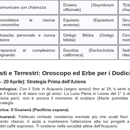
Erisimo (Sisymbrium
"Er
omunicare con chiarezza
officinale)
chia
Game of the day 5024 Harry potter and sorcered stone
UN
onsolidare le risorse
Equiseto (Equisetum
S
11
(ハリー・ポター・アンド・ソーサーレッド・ストー
conomiche
arvense)
rimi
ン)
inascita personale e nuova
Ginkgo Biloba (Ginkgo
Cir
riptonite 2001
isione
biloba)
mem
repararsi al compleanno
Escolzia (Eschscholzia
Sed
HD Ivan Paduano @2010 All rights reserved
ognando
californica)
rila
ti e Terrestri: Oroscopo ed Erbe per i Dodic
 – 20 Aprile): Strategia Prima dell'Azione
Game of the day 5023 Alfred's adventure (アルフリッ
UN
rologica:
Con il Sole in Acquario (segno amico) fino al 18, ti senti is
10
ドズ・アドベンチャー)
re il futuro e di stare con gli amici. La Luna Piena in Leone del 1° ti 
zione però: non è ancora il momento di scattare (Marte potrebbe c
wilight 1994
rategia.
stica: Il Guaranà (Paullinia cupana)
HD Ivan Paduano @2010 All rights reserved
Guaranà:
Febbraio richiede resistenza mentale più che scatti fisici
lento rilascio, ti aiuta a mantenere l'attenzione alta sui progetti 
el caffè espresso. Ti sostiene nella socialità attiva dell'Acquario.