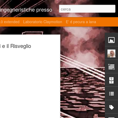
ne contributi autoriali scientifici, commenti al retrogame, domande e risposte sulle tematiche della modellazione 3d
.0 extended
Laboratorio Claymotion
E' d pecura a lana
 day 5032 Top Blade
e il Risveglio
ブレード V)
ights reserved