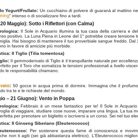
lo Yogurt/Frullato:
Un cucchiaino di polvere di guaranà al mattino nei
rming
" intenso o di socializzare fino a tardi.
Game of the day 5022 WaiterWaiter! (ウェーター・ウ
UN
 20 Maggio): Sotto i Riflettori (con Calma)
9
ェーター)
rologica:
Il Sole in Acquario illumina la tua casa della carriera e de
o positivo. La Luna Piena in Leone del 1° potrebbe creare tensione tra
Binary Legends 2026
amiglia. Hai bisogno di mantenere il tuo proverbiale sangue freddo. Dal 1
gono in favore di amicizie più morbide.
HD Ivan Paduano @2010 All rights reserved
tica: Il Tiglio (Tilia tomentosa)
glio:
Il gemmoderivato di Tiglio è il tranquillante naturale per eccellenz
fetto per il Toro che somatizza le tensioni professionali a livello visce
o le responsabilità chiamano.
vato
:
50 gocce in acqua prima di dormire. Immagina che il profumo d
o tra te e le richieste del mondo.
Game of the day 5021 Ogol (オーゴール)
UN
8
gio – 21 Giugno): Vento in Poppa
-Turanszkij 2026
rologica:
Febbraio è un mese fantastico per te! Il Sole in Acquario 
 voglia di viaggiare, studiare cose nuove, imparare una lingua. La tua
HD Ivan Paduano @2010 All rights reserved
rfetta per prenotare un biglietto o iscriversi a un corso. Sei nel tuo el
stica: Il Ginseng Siberiano (Eleuterococco)
leuterococco:
Per sostenere questa fame di conoscenza e movime
he non ti agiti (sei già abbastanza elettrico). L'Eleuterococco migliora