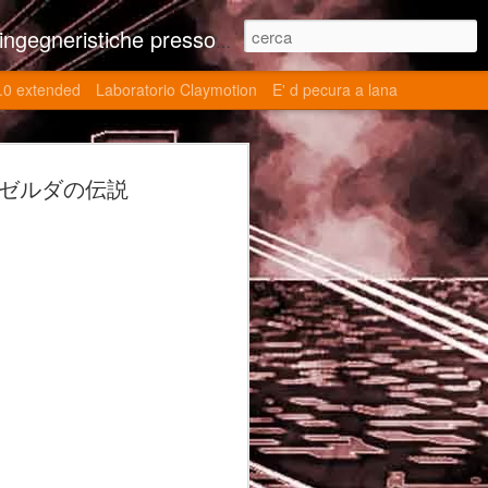
ne contributi autoriali scientifici, commenti al retrogame, domande e risposte sulle tematiche della modellazione 3d
.0 extended
Laboratorio Claymotion
E' d pecura a lana
 day 5032 Top Blade
Ages (ゼルダの伝説
ブレード V)
ights reserved