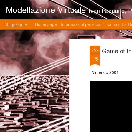
Modellazione Virtuale
Ivan Paduano, PHD professore universitario di materie grafiche ed ingegneristiche pres
Magazine
Home page
Informazioni personali
Kamasutra R
Game of t
JAN
15
-Nintendo 2001