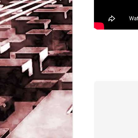
Game of the day 5032
JUN
19
Come Back Toto (カ
ム・バック・トートー)
-SoftClub 1996
PHD Ivan Paduano @2010 All