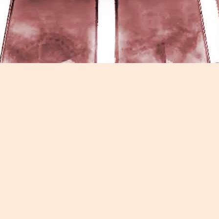
Game of the day 5026 Teenage Mutant Ninja Turtles
UN
13
III: Radical Rescue (ミュータントニンジャータータル
ズ)
Konami 1993
HD Ivan Paduano @2010 All rights reserved
Game of the day 5025 Spawn (スポーン)
UN
12
-Konami Computer Entertainment America 1999
HD Ivan Paduano @2010 All rights reserved