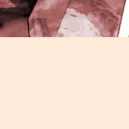
J
-
P
J
P