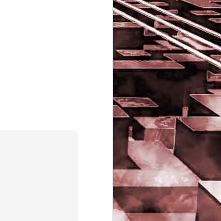
Game of the day 5029
JUN
16
Dragon warrior
monsters (ドラゴンク
エストモンスターズ テ
リーのワンダーランド)
- Enix 1998