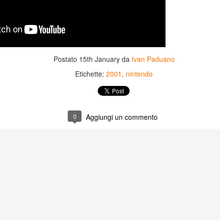
Postato
15th January
da
Ivan Paduano
Etichette:
2001
nintendo
0
Aggiungi un commento
Game of the day 5031
Game of the day 5030
JUN
JUN
18
17
World Wars (ワール
Space Micon Kit (スペ
ド・ウォーズ)
ース・ミコン・キット)
-SNK 1987
-SNK 1978
PHD Ivan Paduano @2010 All
PHD Ivan Paduano @2010 All