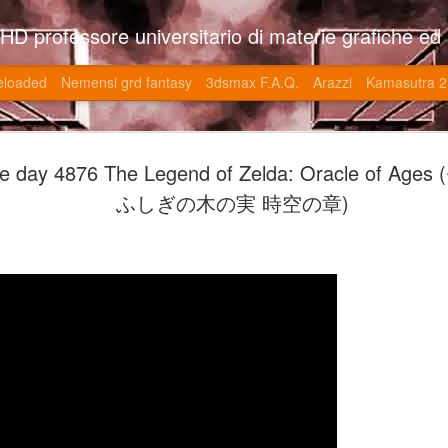
so l'università di Roma la Sapienza e altre. Un sito che approfondisce il mestiere del'art director nell'ambito delle opere multimediali interattive e più specificatamente nel campo dei videgiochi di cui è uno dei massimi esperti nonchè recordman. Il sito contie
eloaded
Nemensi grd fantasy
3dsmax F.A.Q.
Arazzi
Kamasutra 2
Game of the
JUN
he day 4876 The Legend of Zelda: Oracle of 
20
V (トップ・
ふしぎの木の実 時空の章)
-SonoKong / Expotato 2003
PHD Ivan Paduano @2010 All r