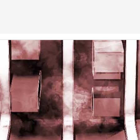
rights reserved
rights reserved
Game of the day 5028 Dragon Warrior III (ドラゴンク
UN
15
エストIII そして伝説へ…)
Enix 1988
HD Ivan Paduano @2010 All rights reserved
Game of the day 5027 Resident Evil Gaiden (バイオ
UN
14
ハザード ガイデン、英)
M4 2001
HD Ivan Paduano @2010 All rights reserved