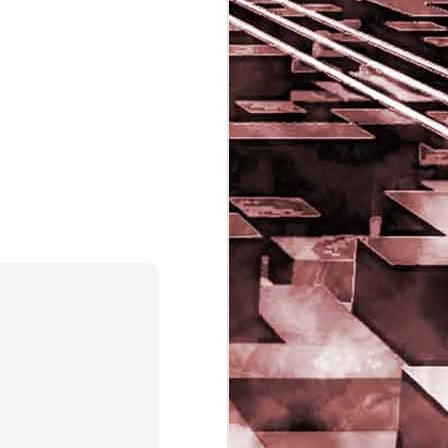
Game of the day 5029
JUN
16
Dragon warrior
monsters (ドラゴンク
エストモンスターズ テ
リーのワンダーランド)
- Enix 1998