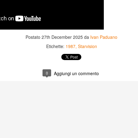
Postato
27th December 2025
da
Ivan Paduano
Etichette:
1987
Starvision
0
Aggiungi un commento
Game of the day 5031
Game of the day 5030
JUN
JUN
18
17
World Wars (ワール
Space Micon Kit (スペ
ド・ウォーズ)
ース・ミコン・キット)
-SNK 1987
-SNK 1978
PHD Ivan Paduano @2010 All
PHD Ivan Paduano @2010 All