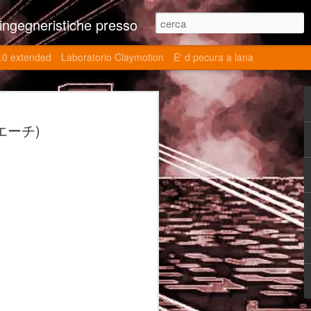
ne contributi autoriali scientifici, commenti al retrogame, domande e risposte sulle tematiche della modellazione 3d
.0 extended
Laboratorio Claymotion
E' d pecura a lana
 day 5032 Top Blade
・エーチ)
ブレード V)
ights reserved