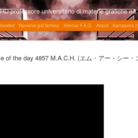
so l'università di Roma la Sapienza e altre. Un sito che approfondisce il mestiere del'art director nell'ambito delle opere multimediali interattive e più specificatamente nel campo dei videgiochi di cui è uno dei massimi esperti nonchè recordman. Il sito contie
eloaded
Nemensi grd fantasy
3dsmax F.A.Q.
Arazzi
Kamasutra 2
Game of the
JUN
e of the day 4857 M.A.C.H. (エム・アー・シー
20
V (トップ・
-SonoKong / Expotato 2003
PHD Ivan Paduano @2010 All r