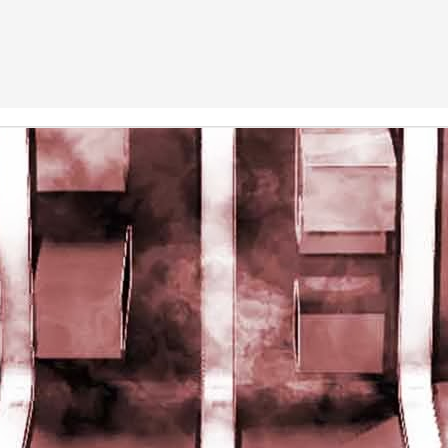
rights reserved
rights reserved
Game of the day 5028 Dragon Warrior III (ドラゴンク
UN
15
エストIII そして伝説へ…)
Enix 1988
HD Ivan Paduano @2010 All rights reserved
Game of the day 5027 Resident Evil Gaiden (バイオ
UN
14
ハザード ガイデン、英)
M4 2001
HD Ivan Paduano @2010 All rights reserved