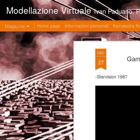
Modellazione Virtuale
Ivan Paduano, PHD professore universitario di materie grafiche ed ingegneristiche pres
Magazine
Home page
Informazioni personali
Kamasutra R
DEC
Gam
27
-Starvision 1987