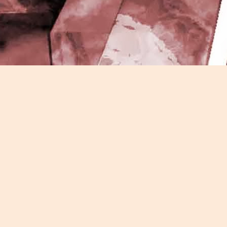
J
-
P
J
P