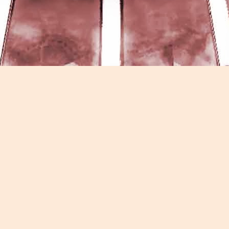
Game of the day 5026 Teenage Mutant Ninja Turtles
UN
13
III: Radical Rescue (ミュータントニンジャータータル
ズ)
Konami 1993
HD Ivan Paduano @2010 All rights reserved
Game of the day 5025 Spawn (スポーン)
UN
12
-Konami Computer Entertainment America 1999
HD Ivan Paduano @2010 All rights reserved