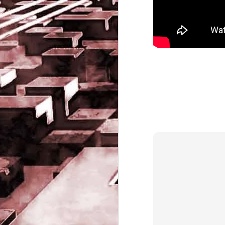
Game of the day 5032
JUN
19
Come Back Toto (カ
ム・バック・トートー)
-SoftClub 1996
PHD Ivan Paduano @2010 All