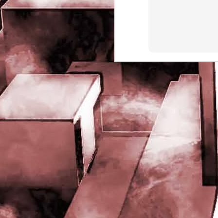
rights reserved
J
- 
P
J
-
P