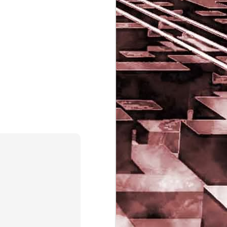
Game of the day 5029
JUN
16
Dragon warrior
monsters (ドラゴンク
エストモンスターズ テ
リーのワンダーランド)
- Enix 1998