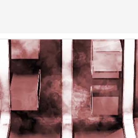
rights reserved
rights reserved
Game of the day 5028 Dragon Warrior III (ドラゴンク
UN
15
エストIII そして伝説へ…)
Enix 1988
HD Ivan Paduano @2010 All rights reserved
Game of the day 5027 Resident Evil Gaiden (バイオ
UN
14
ハザード ガイデン、英)
M4 2001
HD Ivan Paduano @2010 All rights reserved