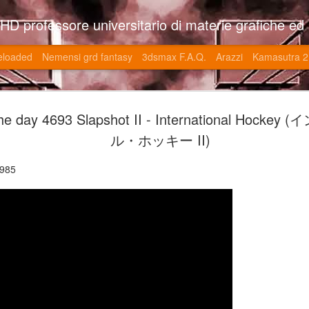
so l'università di Roma la Sapienza e altre. Un sito che approfondisce il mestiere del'art director nell'ambito delle opere multimediali interattive e più specificatamente nel campo dei videgiochi di cui è uno dei massimi esperti nonchè recordman. Il sito contie
eloaded
Nemensi grd fantasy
3dsmax F.A.Q.
Arazzi
Kamasutra 2
Game of the
JUN
he day 4693 Slapshot II - International Hock
20
V (トップ・
ル・ホッキー II)
-SonoKong / Expotato 2003
1985
PHD Ivan Paduano @2010 All r