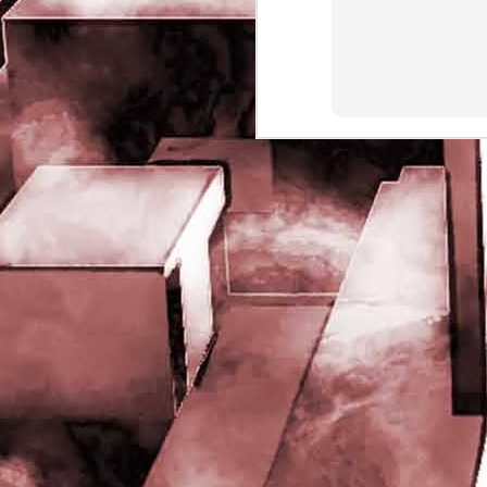
rights reserved
J
- 
P
J
-
P