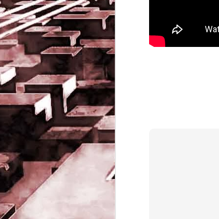
Game of the day 5032
JUN
19
Come Back Toto (カ
ム・バック・トートー)
-SoftClub 1996
PHD Ivan Paduano @2010 All