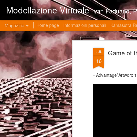
Modellazione Virtuale
Ivan Paduano, PHD professore universitario di materie grafiche ed ingegneristiche pres
Magazine
Home page
Informazioni personali
Kamasutra R
Game of t
JUL
16
- Advantage*Artworx 