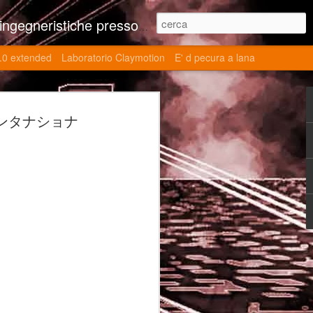
ne contributi autoriali scientifici, commenti al retrogame, domande e risposte sulle tematiche della modellazione 3d
.0 extended
Laboratorio Claymotion
E' d pecura a lana
 day 5032 Top Blade
ey (インタナショナ
ブレード V)
ights reserved