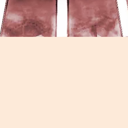
Game of the day 5026 Teenage Mutant Ninja Turtles
UN
13
III: Radical Rescue (ミュータントニンジャータータル
ズ)
Konami 1993
HD Ivan Paduano @2010 All rights reserved
Game of the day 5025 Spawn (スポーン)
UN
12
-Konami Computer Entertainment America 1999
HD Ivan Paduano @2010 All rights reserved