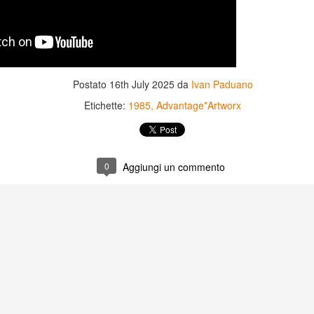
Postato
16th July 2025
da
Ivan Paduano
Etichette:
1985
Advantage*Artworx
0
Aggiungi un commento
Game of the day 5031
Game of the day 5030
JUN
JUN
18
17
World Wars (ワール
Space Micon Kit (スペ
ド・ウォーズ)
ース・ミコン・キット)
-SNK 1987
-SNK 1978
PHD Ivan Paduano @2010 All
PHD Ivan Paduano @2010 All