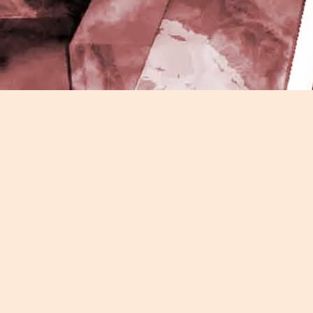
J
-
P
J
P