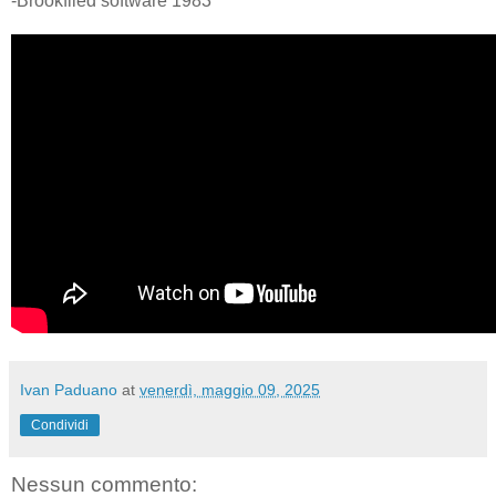
-Brookfiled software 1983
Ivan Paduano
at
venerdì, maggio 09, 2025
Condividi
Nessun commento: