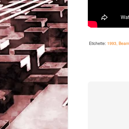
Etichette:
1993
Beam
Game of the day 5032
JUN
19
Come Back Toto (カ
ム・バック・トートー)
-SoftClub 1996
PHD Ivan Paduano @2010 All