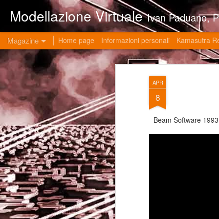
Modellazione Virtuale
Ivan Paduano, PHD professore universitario di materie grafiche ed ingegneristiche pres
Magazine
Home page
Informazioni personali
Kamasutra R
APR
8
- Beam Software 1993