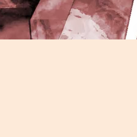
J
-
P
J
P