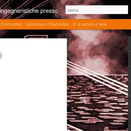
ne contributi autoriali scientifici, commenti al retrogame, domande e risposte sulle tematiche della modellazione 3d
.0 extended
Laboratorio Claymotion
E' d pecura a lana
 day 5032 Top Blade
)
ブレード V)
ights reserved