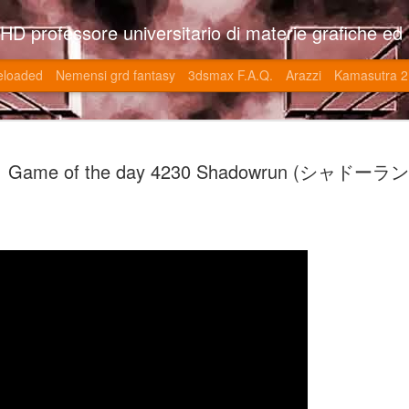
so l'università di Roma la Sapienza e altre. Un sito che approfondisce il mestiere del'art director nell'ambito delle opere multimediali interattive e più specificatamente nel campo dei videgiochi di cui è uno dei massimi esperti nonchè recordman. Il sito contie
eloaded
Nemensi grd fantasy
3dsmax F.A.Q.
Arazzi
Kamasutra 2
Game of the
JUN
Game of the day 4230 Shadowrun (シャドーラン
20
V (トップ・
-SonoKong / Expotato 2003
PHD Ivan Paduano @2010 All r