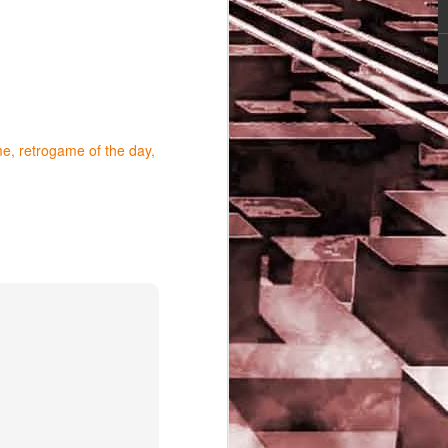
me
retrogame of the day
Game of the day 5029
JUN
16
Dragon warrior
monsters (ドラゴンク
エストモンスターズ テ
リーのワンダーランド)
- Enix 1998