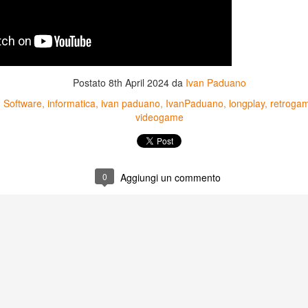
Postato
8th April 2024
da
Ivan Paduano
 Software
informatica
ivan paduano
IvanPaduano
longplay
retroga
videogame
0
Aggiungi un commento
Game of the day 5031
Game of the day 5030
JUN
JUN
18
17
World Wars (ワール
Space Micon Kit (スペ
ド・ウォーズ)
ース・ミコン・キット)
-SNK 1987
-SNK 1978
PHD Ivan Paduano @2010 All
PHD Ivan Paduano @2010 All