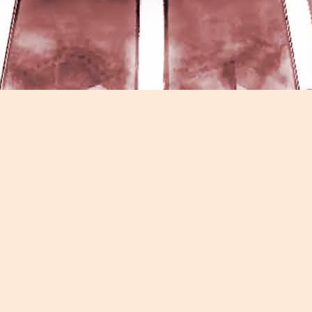
Game of the day 5026 Teenage Mutant Ninja Turtles
UN
13
III: Radical Rescue (ミュータントニンジャータータル
ズ)
Konami 1993
HD Ivan Paduano @2010 All rights reserved
Game of the day 5025 Spawn (スポーン)
UN
12
-Konami Computer Entertainment America 1999
HD Ivan Paduano @2010 All rights reserved