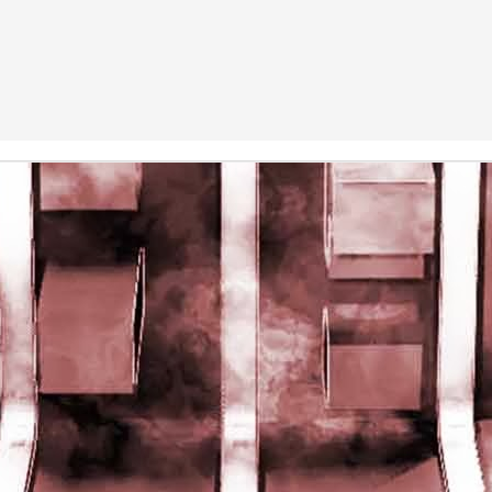
rights reserved
rights reserved
Game of the day 5028 Dragon Warrior III (ドラゴンク
UN
15
エストIII そして伝説へ…)
Enix 1988
HD Ivan Paduano @2010 All rights reserved
Game of the day 5027 Resident Evil Gaiden (バイオ
UN
14
ハザード ガイデン、英)
M4 2001
HD Ivan Paduano @2010 All rights reserved