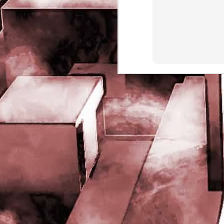
rights reserved
J
- 
P
J
-
P