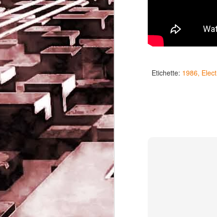
Etichette:
1986
Elec
Game of the day 5032
JUN
19
Come Back Toto (カ
ム・バック・トートー)
-SoftClub 1996
PHD Ivan Paduano @2010 All