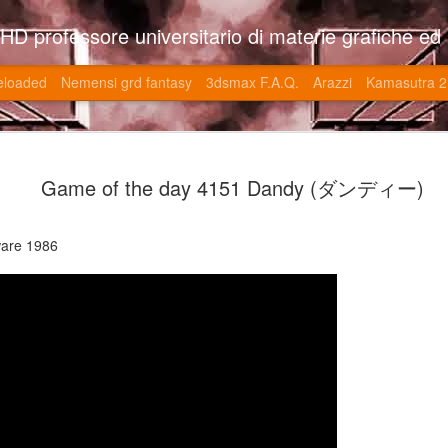
so l'università di Roma la Sapienza e altre. Un sito che approfondisce il mestiere del'art director nell'ambito delle opere multimediali interattive e più specificatamente nel campo dei videgiochi di cui è uno dei massimi esperti nonchè recordman. Il sito contie
eloaded
Nemensi grd fantasy
3dsmax F.A.Q.
Arazzi
Kamasutra 2
Game of the
JUN
Game of the day 4151 Dandy (ダンディー)
20
V (トップ・
-SonoKong / Expotato 2003
ware 1986
PHD Ivan Paduano @2010 All r