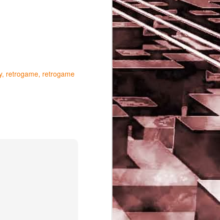
y
retrogame
retrogame
Game of the day 5029
JUN
16
Dragon warrior
monsters (ドラゴンク
エストモンスターズ テ
リーのワンダーランド)
- Enix 1998