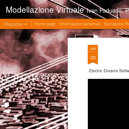
Modellazione Virtuale
Ivan Paduano, PHD professore universitario di materie grafiche ed ingegneristiche pres
Magazine
Home page
Informazioni personali
Kamasutra R
JAN
20
-Electric Dreams Soft