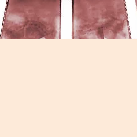
Game of the day 5026 Teenage Mutant Ninja Turtles
UN
13
III: Radical Rescue (ミュータントニンジャータータル
ズ)
Konami 1993
HD Ivan Paduano @2010 All rights reserved
Game of the day 5025 Spawn (スポーン)
UN
12
-Konami Computer Entertainment America 1999
HD Ivan Paduano @2010 All rights reserved