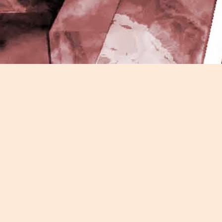
J
-
P
J
P