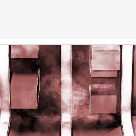
rights reserved
rights reserved
Game of the day 5028 Dragon Warrior III (ドラゴンク
UN
15
エストIII そして伝説へ…)
Enix 1988
HD Ivan Paduano @2010 All rights reserved
Game of the day 5027 Resident Evil Gaiden (バイオ
UN
14
ハザード ガイデン、英)
M4 2001
HD Ivan Paduano @2010 All rights reserved