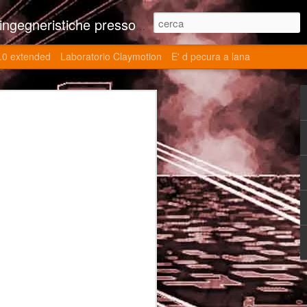
ne contributi autoriali scientifici, commenti al retrogame, domande e risposte sulle tematiche della modellazione 3d
.0 extended
Laboratorio Claymotion
E' d pecura a lana
 day 5032 Top Blade
ブレード V)
ights reserved