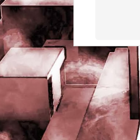
rights reserved
J
- 
P
J
-
P