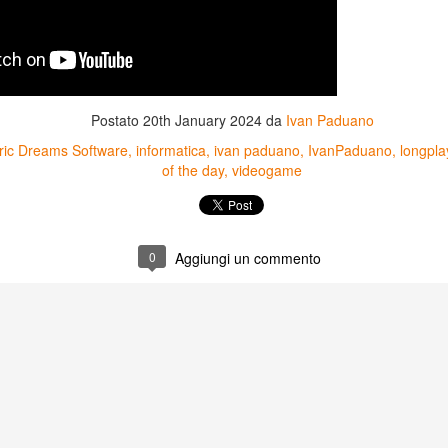
Postato
20th January 2024
da
Ivan Paduano
tric Dreams Software
informatica
ivan paduano
IvanPaduano
longpla
of the day
videogame
0
Aggiungi un commento
Game of the day 5031
Game of the day 5030
JUN
JUN
18
17
World Wars (ワール
Space Micon Kit (スペ
ド・ウォーズ)
ース・ミコン・キット)
-SNK 1987
-SNK 1978
PHD Ivan Paduano @2010 All
PHD Ivan Paduano @2010 All