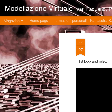
Modellazione Virtuale
Ivan Paduano, PHD professore universitario di materie grafiche ed ingegneristiche pres
Magazine
Home page
Informazioni personali
Kamasutra R
DEC
27
- 1st loop and misc.