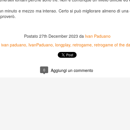
 un minuto e mezzo ma intenso. Certo si può migliorare almeno di una 
Game of the day 5026 Teenage Mutant Ninja Turtles
 proverò.
UN
13
III: Radical Rescue (ミュータントニンジャータータル
ズ)
Postato
27th December 2023
da
Ivan Paduano
Konami 1993
ivan paduano
IvanPaduano
longplay
retrogame
retrogame of the d
HD Ivan Paduano @2010 All rights reserved
0
Aggiungi un commento
Game of the day 5025 Spawn (スポーン)
UN
12
-Konami Computer Entertainment America 1999
HD Ivan Paduano @2010 All rights reserved