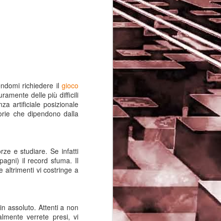
endomi richiedere il
gioco
mente delle più difficili
nza artificiale posizionale
torie che dipendono dalla
rze e studiare. Se infatti
pagni) il record sfuma. Il
Game of the day 5029
JUN
 altrimenti vi costringe a
16
Dragon warrior
monsters (ドラゴンク
エストモンスターズ テ
リーのワンダーランド)
in assoluto. Attenti a non
almente verrete presi, vi
- Enix 1998