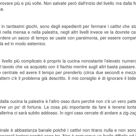
rights reserved
rights reserved
provare più e più volte. Non salvate però dall'inizio del livello ma dalla
sa.
Game of the day 5028 Dragon Warrior III (ドラゴンク
UN
15
エストIII そして伝説へ…)
in tantissimi giochi, sono degli espedienti per fermare i cattivi che sta
Enix 1988
 nella mensa e nella palestra, negli altri livelli invece ve la dovrete
erdere un sacco di tempo se usate con parsimonia, per essere competit
HD Ivan Paduano @2010 All rights reserved
ità ed in modo sistemico.
 livello più complicato è proprio la cucina nonostante l'elevato numero 
 tavolo che va acquisito con il fischio mentre sugli altri basta passare. I
centrale ed avere il tempo per prenderlo (circa due secondi e mezz
ttern c'è il problema già descritto. Il mio consiglio è di ignorare il bi
Game of the day 5027 Resident Evil Gaiden (バイオ
UN
14
ハザード ガイデン、英)
M4 2001
 dalla cucina la palestra è l'altro osso duro perché non c'è un vero pat
rve un po' di fortuna. La cosa più importante da fare è tenersi lont
HD Ivan Paduano @2010 All rights reserved
allerina ci sarà subito addosso. In ogni caso cercate di andare a zig-za
 finale è abbastanza banale poiché i cattivi non tirano nulla e non s
enerseli lontani perché sono tre. Non è comunque un livello difficile ed è 