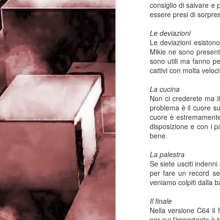
rights reserved
consiglio di salvare e 
essere presi di sorpre
J
Le deviazioni
Le deviazioni esistono 
- 
Mikie ne sono presenti
sono utili ma fanno p
P
cattivi con molta veloc
La cucina
Non ci crederete ma il
problema è il cuore sul
cuore è estremamente 
disposizione e con i pa
bene.
J
La palestra
-
Se siete usciti indenni
per fare un record se
P
veniamo colpiti dalla b
Il finale
Nella versione C64 il
per cui l'importante è t