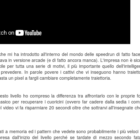
 che mi ha introdotto all'interno del mondo delle speedrun di fatto fac
 in versione arcade (e di fatto ancora manca). L'impresa non è sicura
ile per tutta una serie di motivi, il più importante quello dell'intellige
a prevedere. In parole povere i cattivi che vi inseguono hanno traiet
sta un pixel a fargli cambiare completamente traiettoria.
sto livello ho compreso la differenza tra affrontarlo con le proprie fo
classico per recuperare i cuoricini (ovvero far cadere dalla sedia i com
Game of the day 5031
Game of the day 5030
JUN
JUN
video vi fa risparmiare 20 secondi oltre che sottrarvi all'insegnate che
18
17
World Wars (ワール
Space Micon Kit (スペ
ド・ウォーズ)
ース・ミコン・キット)
-SNK 1987
-SNK 1978
ati a memoria ed i pattern che vedete sono probabilmente i più veloci 
PHD Ivan Paduano @2010 All
PHD Ivan Paduano @2010 All
presa dall'inizio del livello perché se tardate di mezzo secondo fat