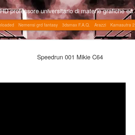
so l'università di Roma la Sapienza e altre. Un sito che approfondisce il mestiere del'art director nell'ambito delle opere multimediali interattive e più specificatamente nel campo dei videgiochi di cui è uno dei massimi esperti nonchè recordman. Il sito contie
eloaded
Nemensi grd fantasy
3dsmax F.A.Q.
Arazzi
Kamasutra 2
Game of the
JUN
Speedrun 001 Mikie C64
20
V (トップ・
-SonoKong / Expotato 2003
PHD Ivan Paduano @2010 All r