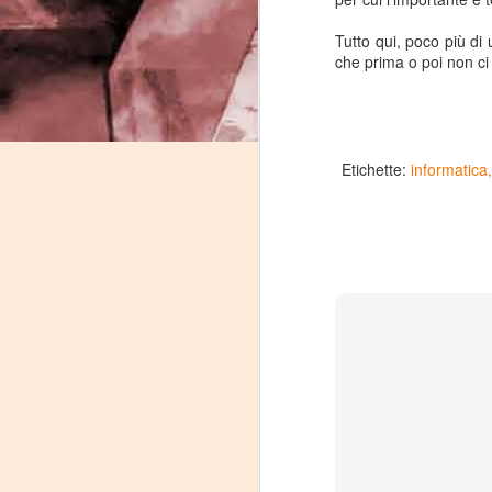
Tutto qui, poco più di
che prima o poi non ci
J
-
Etichette:
informatica
P
J
P