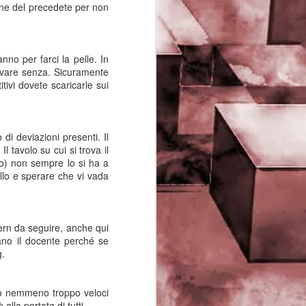
 fine del precedete per non
PHD Ivan Paduano @2010 All
rights reserved
nno per farci la pelle. In
 cavare senza. Sicuramente
ivi dovete scaricarle sui
di deviazioni presenti. Il
l tavolo su cui si trova il
o) non sempre lo si ha a
dello e sperare che vi vada
tern da seguire, anche qui
ano il docente perché se
g.
ono nemmeno troppo veloci
alla portata di tutti.