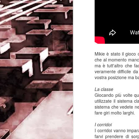
Mikie è stato il gioco
che al momento mancava
ma è tutt'altro che fac
veramente difficile d
vostra posizione ma ba
La classe
Giocando più volte que
Game of the day 5032
utilizzate il sistema 
JUN
sistema che vedete nel 
19
Come Back Toto (カ
fare giri molto larghi.
ム・バック・トートー)
-SoftClub 1996
I corridoi
I corridoi vanno impar
PHD Ivan Paduano @2010 All
farvi prendere di sor