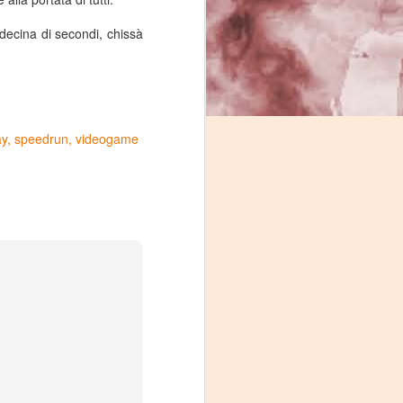
decina di secondi, chissà
ay
speedrun
videogame