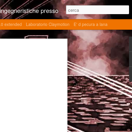
ne contributi autoriali scientifici, commenti al retrogame, domande e risposte sulle tematiche della modellazione 3d
.0 extended
Laboratorio Claymotion
E' d pecura a lana
 day 5032 Top Blade
ブレード V)
ights reserved