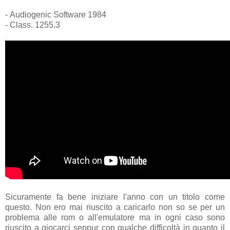
- Audiogenic Software 1984
- Class. 1255.3
Sicuramente fa bene iniziare l'anno con un titolo come
questo. Non ero mai riuscito a caricarlo non so se per un
problema alle rom o all'emulatore ma in ogni caso sono
riuscito a giocarci seppur con qualche difficoltà in quanto il