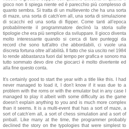
gioco non ti spiega niente ed è parecchio più complesso di
quanto sembra. Si tratta di un multievento che ha una sorta
di maze, una sorta di catch'em all, una sorta di simulazione
di scacchi ed una sorta di flipper. Come tanti all'epoca
probabilmente il programmatore declinò la storia sulle
tipologie che era più semplice da sviluppare. Il gioco diventa
molto interessante quando si cerca di fare punteggi da
record che sono tutt'altro che abbordabili, ci vuole una
discreta fortuna oltre all'abilità. Il fatto che sia uscito nel 1984
lo rende abbastanza fuori dal tempo per grafica e sonoro ma
tutto sommato devo dire che giocarci è molto divertente ed
alla fine questo conta.
It's certainly good to start the year with a title like this. I had
never managed to load it, I don't know if it was due to a
problem with the roms or with the emulator but in any case I
managed to play it albeit with some difficulty as the game
doesn't explain anything to you and is much more complex
than it seems. It is a multi-event that has a sort of maze, a
sort of catch'em all, a sort of chess simulation and a sort of
pinball. Like many at the time, the programmer probably
declined the story on the typologies that were simplest to