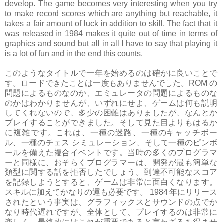
develop. The game becomes very interesting when you try
to make record scores which are anything but reachable, it
takes a fair amount of luck in addition to skill. The fact that it
was released in 1984 makes it quite out of time in terms of
graphics and sound but all in all I have to say that playing it
is a lot of fun and in the end this counts.
このようなタイトルで一年を始めるのは確かに良いことで
す。ロードできたことは一度もありませんでした。ROM の
問題によるものなのか、エミュレータの問題によるものな
のかはわかりませんが、いずれにせよ、ゲームは何も説明
してくれないので、多少の困難はありましたが、なんとか
プレイすることができました。そして見た目よりもはるか
に複雑です。これは、一種の迷路、一種のキャッチボー
ル、一種のチェス シミュレーション、そして一種のピンボ
ールを備えた複合イベントです。当時の多くのプログラマ
ーと同様に、おそらくプログラマーは、開発が最も簡単な
類型に関する話を拒否したでしょう。到達不可能なスコア
を記録しようとすると、ゲームは非常に面白くなります。
スキルに加えてかなりの運も必要です。 1984 年にリリース
されたという事実は、グラフィックスとサウンドの点でか
なり時代遅れですが、全体として、プレイするのは非常に
楽しく、最終的にはこれが重要であると言わざるを得ませ