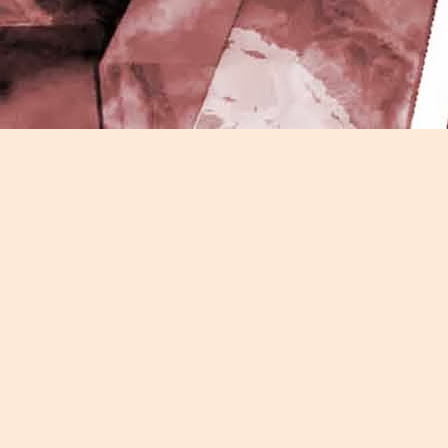
J
-
P
J
P