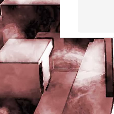
rights reserved
J
- 
P
J
-
P