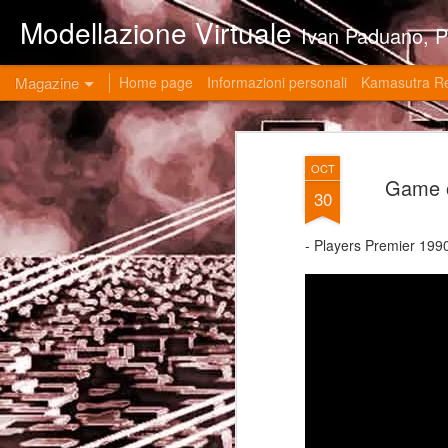
Modellazione Virtuale
Ivan Paduano, PHD professore universitario di materie grafiche ed ingegneristiche pres
Magazine
Home page
Informazioni personali
Kamasutra R
OCT
Game 
30
- Players Premier 199