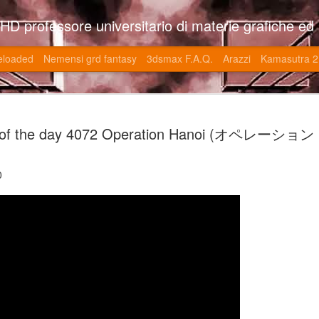
so l'università di Roma la Sapienza e altre. Un sito che approfondisce il mestiere del'art director nell'ambito delle opere multimediali interattive e più specificatamente nel campo dei videgiochi di cui è uno dei massimi esperti nonchè recordman. Il sito contie
eloaded
Nemensi grd fantasy
3dsmax F.A.Q.
Arazzi
Kamasutra 2
Game of the
JUN
of the day 4072 Operation Hanoi (オペレーシ
20
V (トップ・
-SonoKong / Expotato 2003
0
PHD Ivan Paduano @2010 All r