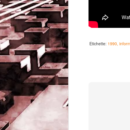
Etichette:
1990
infor
Game of the day 5032
JUN
19
Come Back Toto (カ
ム・バック・トートー)
-SoftClub 1996
PHD Ivan Paduano @2010 All