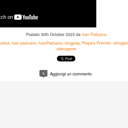
Postato
30th October 2023
da
Ivan Paduano
matica
ivan paduano
IvanPaduano
longplay
Players Premier
retroga
videogame
0
Aggiungi un commento
Game of the day 5031
Game of the day 5030
JUN
JUN
18
17
World Wars (ワール
Space Micon Kit (スペ
ド・ウォーズ)
ース・ミコン・キット)
-SNK 1987
-SNK 1978
PHD Ivan Paduano @2010 All
PHD Ivan Paduano @2010 All