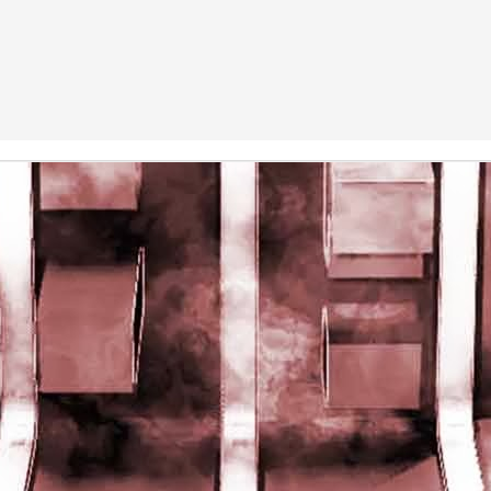
rights reserved
rights reserved
Game of the day 5028 Dragon Warrior III (ドラゴンク
UN
15
エストIII そして伝説へ…)
Enix 1988
HD Ivan Paduano @2010 All rights reserved
Game of the day 5027 Resident Evil Gaiden (バイオ
UN
14
ハザード ガイデン、英)
M4 2001
HD Ivan Paduano @2010 All rights reserved