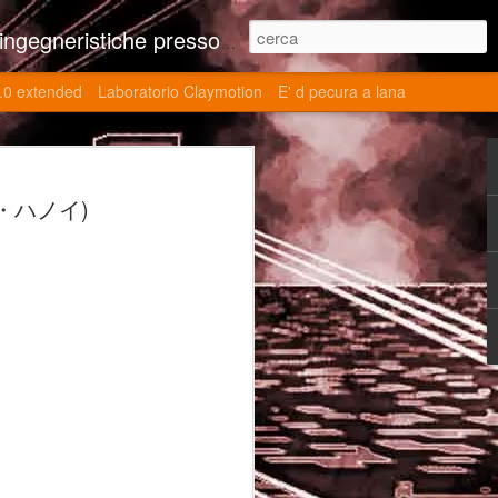
ne contributi autoriali scientifici, commenti al retrogame, domande e risposte sulle tematiche della modellazione 3d
.0 extended
Laboratorio Claymotion
E' d pecura a lana
 day 5032 Top Blade
ョン・ハノイ)
ブレード V)
ights reserved