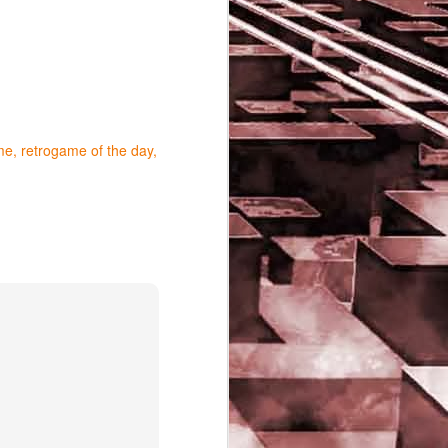
me
retrogame of the day
Game of the day 5029
JUN
16
Dragon warrior
monsters (ドラゴンク
エストモンスターズ テ
リーのワンダーランド)
- Enix 1998