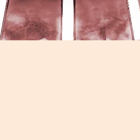
Game of the day 5026 Teenage Mutant Ninja Turtles
UN
13
III: Radical Rescue (ミュータントニンジャータータル
ズ)
Konami 1993
HD Ivan Paduano @2010 All rights reserved
Game of the day 5025 Spawn (スポーン)
UN
12
-Konami Computer Entertainment America 1999
HD Ivan Paduano @2010 All rights reserved