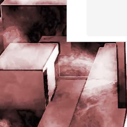
rights reserved
J
- 
P
J
-
P