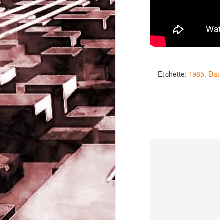
Etichette:
1985
Dat
Game of the day 5032
JUN
19
Come Back Toto (カ
ム・バック・トートー)
-SoftClub 1996
PHD Ivan Paduano @2010 All