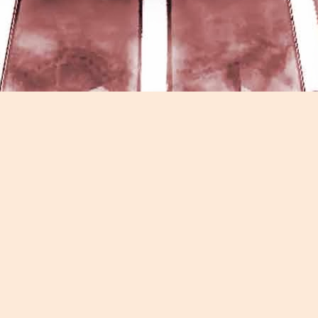
Game of the day 5026 Teenage Mutant Ninja Turtles
UN
13
III: Radical Rescue (ミュータントニンジャータータル
ズ)
Konami 1993
HD Ivan Paduano @2010 All rights reserved
Game of the day 5025 Spawn (スポーン)
UN
12
-Konami Computer Entertainment America 1999
HD Ivan Paduano @2010 All rights reserved