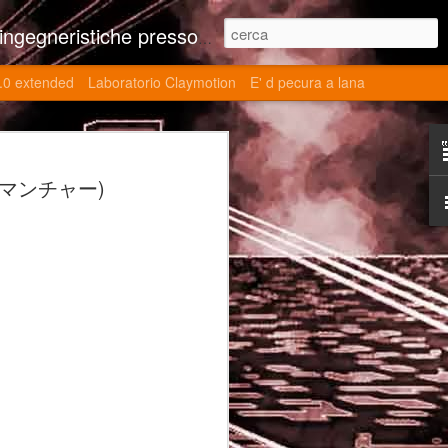
ne contributi autoriali scientifici, commenti al retrogame, domande e risposte sulle tematiche della modellazione 3d
.0 extended
Laboratorio Claymotion
E' d pecura a lana
 day 5032 Top Blade
ック・マンチャー)
ブレード V)
ights reserved