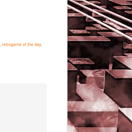
retrogame of the day
Game of the day 5029
JUN
16
Dragon warrior
monsters (ドラゴンク
エストモンスターズ テ
リーのワンダーランド)
- Enix 1998