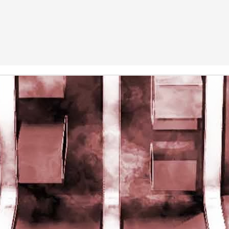
rights reserved
rights reserved
Game of the day 5028 Dragon Warrior III (ドラゴンク
UN
15
エストIII そして伝説へ…)
Enix 1988
HD Ivan Paduano @2010 All rights reserved
Game of the day 5027 Resident Evil Gaiden (バイオ
UN
14
ハザード ガイデン、英)
M4 2001
HD Ivan Paduano @2010 All rights reserved