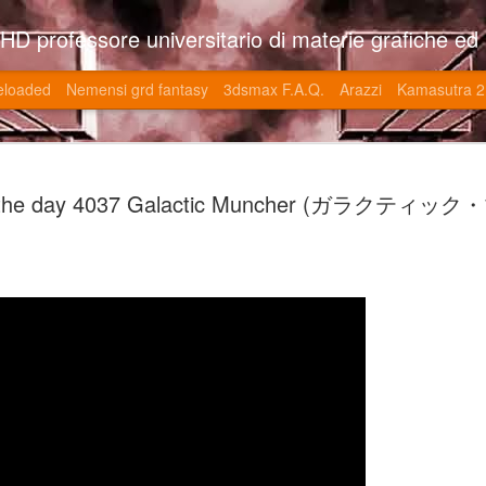
so l'università di Roma la Sapienza e altre. Un sito che approfondisce il mestiere del'art director nell'ambito delle opere multimediali interattive e più specificatamente nel campo dei videgiochi di cui è uno dei massimi esperti nonchè recordman. Il sito contie
eloaded
Nemensi grd fantasy
3dsmax F.A.Q.
Arazzi
Kamasutra 2
Game of the
JUN
 the day 4037 Galactic Muncher (ガラクティ
20
V (トップ・
-SonoKong / Expotato 2003
PHD Ivan Paduano @2010 All r