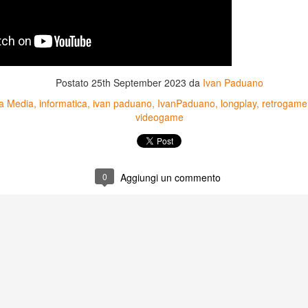
Postato
25th September 2023
da
Ivan Paduano
a Media
informatica
ivan paduano
IvanPaduano
longplay
retrogame
videogame
0
Aggiungi un commento
Game of the day 5031
Game of the day 5030
JUN
JUN
18
17
World Wars (ワール
Space Micon Kit (スペ
ド・ウォーズ)
ース・ミコン・キット)
-SNK 1987
-SNK 1978
PHD Ivan Paduano @2010 All
PHD Ivan Paduano @2010 All