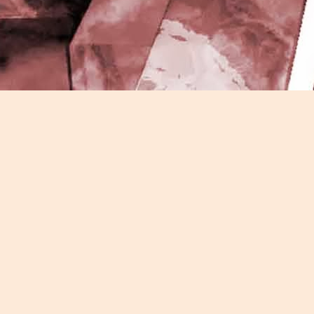
J
-
P
J
P