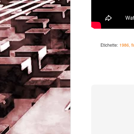
Etichette:
1986
f
Game of the day 5032
JUN
19
Come Back Toto (カ
ム・バック・トートー)
-SoftClub 1996
PHD Ivan Paduano @2010 All