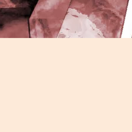
J
-
P
J
P