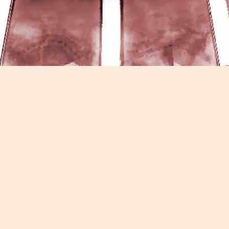
Game of the day 5026 Teenage Mutant Ninja Turtles
UN
13
III: Radical Rescue (ミュータントニンジャータータル
ズ)
Konami 1993
HD Ivan Paduano @2010 All rights reserved
Game of the day 5025 Spawn (スポーン)
UN
12
-Konami Computer Entertainment America 1999
HD Ivan Paduano @2010 All rights reserved