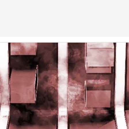
rights reserved
rights reserved
Game of the day 5028 Dragon Warrior III (ドラゴンク
UN
15
エストIII そして伝説へ…)
Enix 1988
HD Ivan Paduano @2010 All rights reserved
Game of the day 5027 Resident Evil Gaiden (バイオ
UN
14
ハザード ガイデン、英)
M4 2001
HD Ivan Paduano @2010 All rights reserved