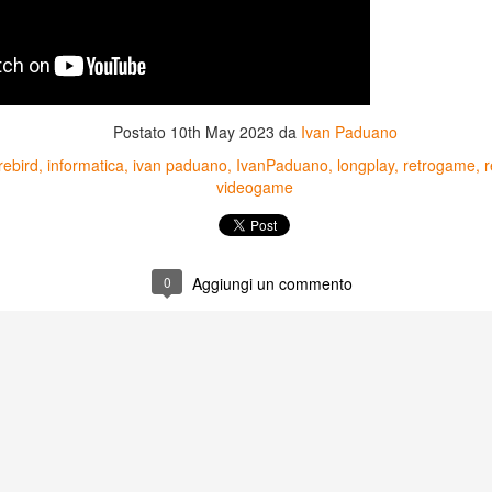
Postato
10th May 2023
da
Ivan Paduano
irebird
informatica
ivan paduano
IvanPaduano
longplay
retrogame
r
videogame
0
Aggiungi un commento
Game of the day 5031
Game of the day 5030
JUN
JUN
18
17
World Wars (ワール
Space Micon Kit (スペ
ド・ウォーズ)
ース・ミコン・キット)
-SNK 1987
-SNK 1978
PHD Ivan Paduano @2010 All
PHD Ivan Paduano @2010 All