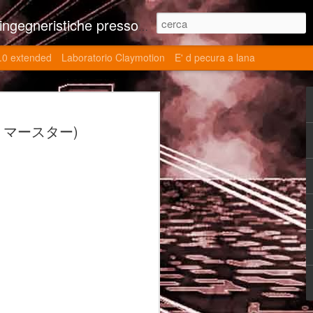
ne contributi autoriali scientifici, commenti al retrogame, domande e risposte sulle tematiche della modellazione 3d
.0 extended
Laboratorio Claymotion
E' d pecura a lana
 day 5032 Top Blade
ジャー・マースター)
ブレード V)
ights reserved