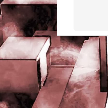
rights reserved
J
- 
P
J
-
P