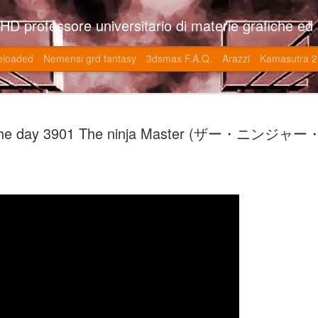
so l'università di Roma la Sapienza e altre. Un sito che approfondisce il mestiere del'art director nell'ambito delle opere multimediali interattive e più specificatamente nel campo dei videgiochi di cui è uno dei massimi esperti nonchè recordman. Il sito contie
eloaded
Nemensi grd fantasy
3dsmax F.A.Q.
Arazzi
Kamasutra 2
Game of the
JUN
 the day 3901 The ninja Master (ザー・ニン
20
V (トップ・
-SonoKong / Expotato 2003
PHD Ivan Paduano @2010 All r