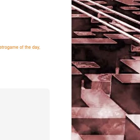
etrogame of the day
Game of the day 5029
JUN
16
Dragon warrior
monsters (ドラゴンク
エストモンスターズ テ
リーのワンダーランド)
- Enix 1998