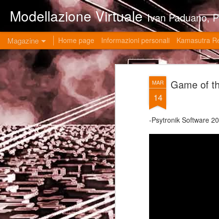
Modellazione Virtuale
Ivan Paduano, PHD professore universitario di materie grafiche ed ingegneristiche pres
Magazine
Home page
Informazioni personali
Kamasutra R
Game of 
MAR
14
-Psytronik Software 2