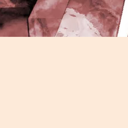
J
-
P
J
P