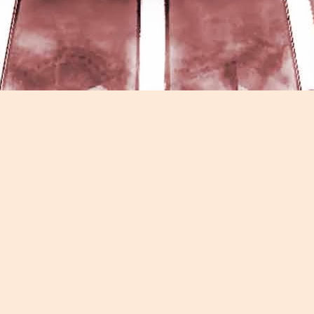
Game of the day 5026 Teenage Mutant Ninja Turtles
UN
13
III: Radical Rescue (ミュータントニンジャータータル
ズ)
Konami 1993
HD Ivan Paduano @2010 All rights reserved
Game of the day 5025 Spawn (スポーン)
UN
12
-Konami Computer Entertainment America 1999
HD Ivan Paduano @2010 All rights reserved