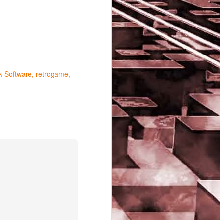
k Software
retrogame
Game of the day 5029
JUN
16
Dragon warrior
monsters (ドラゴンク
エストモンスターズ テ
リーのワンダーランド)
- Enix 1998