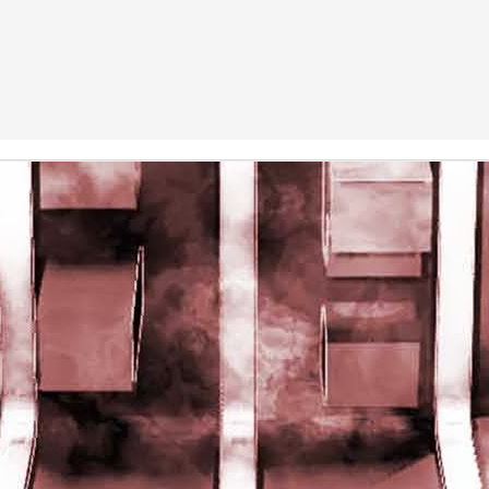
rights reserved
rights reserved
Game of the day 5028 Dragon Warrior III (ドラゴンク
UN
15
エストIII そして伝説へ…)
Enix 1988
HD Ivan Paduano @2010 All rights reserved
Game of the day 5027 Resident Evil Gaiden (バイオ
UN
14
ハザード ガイデン、英)
M4 2001
HD Ivan Paduano @2010 All rights reserved