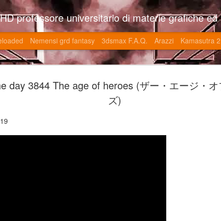
so l'università di Roma la Sapienza e altre. Un sito che approfondisce il mestiere del'art director nell'ambito delle opere multimediali interattive e più specificatamente nel campo dei videgiochi di cui è uno dei massimi esperti nonchè recordman. Il sito contie
eloaded
Nemensi grd fantasy
3dsmax F.A.Q.
Arazzi
Kamasutra 2
Game of the
JUN
the day 3844 The age of heroes (ザー・エ
20
V (トップ・
ズ)
-SonoKong / Expotato 2003
019
PHD Ivan Paduano @2010 All r