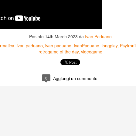
Postato
14th March 2023
da
Ivan Paduano
ormatica
ivan paduano
ivan paduano
IvanPaduano
longplay
Psytroni
retrogame of the day
videogame
0
Aggiungi un commento
Game of the day 5031
Game of the day 5030
JUN
JUN
18
17
World Wars (ワール
Space Micon Kit (スペ
ド・ウォーズ)
ース・ミコン・キット)
-SNK 1987
-SNK 1978
PHD Ivan Paduano @2010 All
PHD Ivan Paduano @2010 All