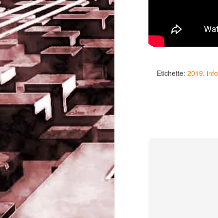
Etichette:
2019
inf
Game of the day 5032
JUN
19
Come Back Toto (カ
ム・バック・トートー)
-SoftClub 1996
PHD Ivan Paduano @2010 All