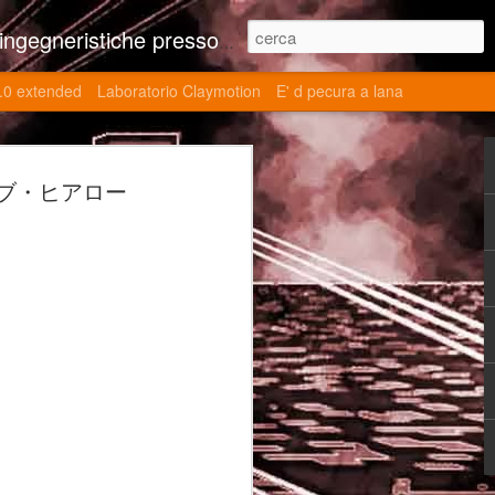
ne contributi autoriali scientifici, commenti al retrogame, domande e risposte sulle tematiche della modellazione 3d
.0 extended
Laboratorio Claymotion
E' d pecura a lana
 day 5032 Top Blade
ージ・オブ・ヒアロー
ブレード V)
ights reserved