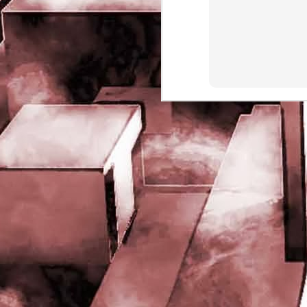
rights reserved
J
- 
P
J
-
P