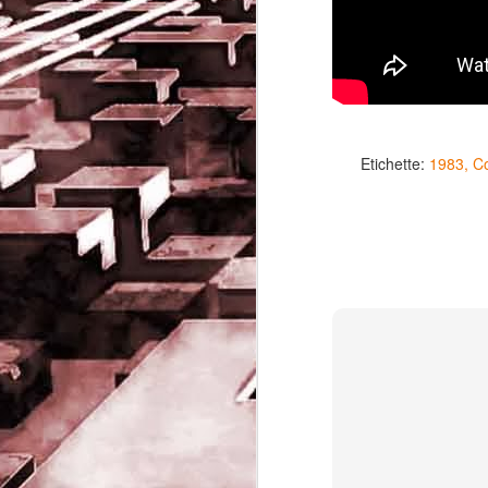
Etichette:
1983
Co
Game of the day 5032
JUN
19
Come Back Toto (カ
ム・バック・トートー)
-SoftClub 1996
PHD Ivan Paduano @2010 All