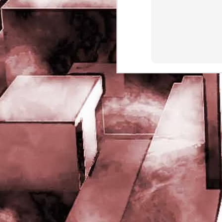
rights reserved
J
- 
P
J
-
P