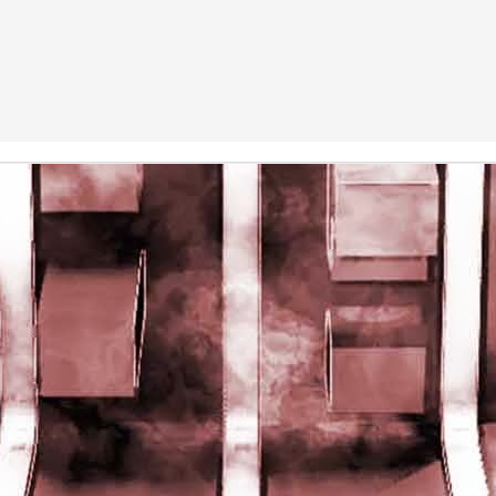
rights reserved
rights reserved
Game of the day 5028 Dragon Warrior III (ドラゴンク
UN
15
エストIII そして伝説へ…)
Enix 1988
HD Ivan Paduano @2010 All rights reserved
Game of the day 5027 Resident Evil Gaiden (バイオ
UN
14
ハザード ガイデン、英)
M4 2001
HD Ivan Paduano @2010 All rights reserved