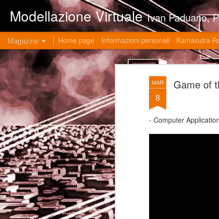
Modellazione Virtuale
Ivan Paduano, PHD professore universitario di materie grafiche ed ingegneristiche pres
Magazine
Home page
Informazioni personali
Kamasutra R
Game of 
MAR
8
- Computer Application