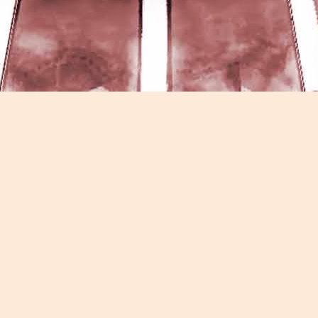
Game of the day 5026 Teenage Mutant Ninja Turtles
UN
13
III: Radical Rescue (ミュータントニンジャータータル
ズ)
Konami 1993
HD Ivan Paduano @2010 All rights reserved
Game of the day 5025 Spawn (スポーン)
UN
12
-Konami Computer Entertainment America 1999
HD Ivan Paduano @2010 All rights reserved