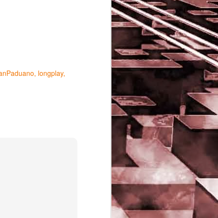
vanPaduano
longplay
Game of the day 5029
JUN
16
Dragon warrior
monsters (ドラゴンク
エストモンスターズ テ
リーのワンダーランド)
- Enix 1998