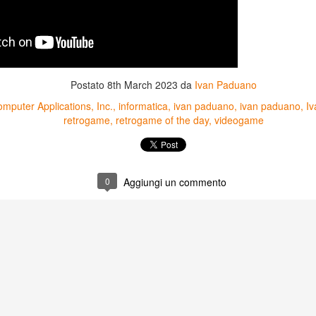
Postato
8th March 2023
da
Ivan Paduano
mputer Applications
Inc.
informatica
ivan paduano
ivan paduano
I
retrogame
retrogame of the day
videogame
0
Aggiungi un commento
Game of the day 5031
Game of the day 5030
JUN
JUN
18
17
World Wars (ワール
Space Micon Kit (スペ
ド・ウォーズ)
ース・ミコン・キット)
-SNK 1987
-SNK 1978
PHD Ivan Paduano @2010 All
PHD Ivan Paduano @2010 All