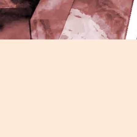
J
-
P
J
P