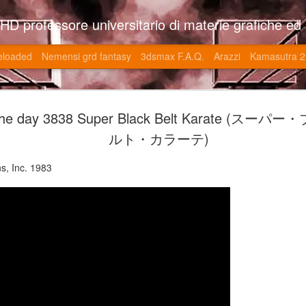
so l'università di Roma la Sapienza e altre. Un sito che approfondisce il mestiere del'art director nell'ambito delle opere multimediali interattive e più specificatamente nel campo dei videgiochi di cui è uno dei massimi esperti nonchè recordman. Il sito contie
eloaded
Nemensi grd fantasy
3dsmax F.A.Q.
Arazzi
Kamasutra 2
Game of the
JUN
the day 3838 Super Black Belt Karate (ス
20
V (トップ・
ルト・カラーテ)
-SonoKong / Expotato 2003
s, Inc. 1983
PHD Ivan Paduano @2010 All r