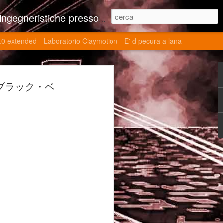
ne contributi autoriali scientifici, commenti al retrogame, domande e risposte sulle tematiche della modellazione 3d
.0 extended
Laboratorio Claymotion
E' d pecura a lana
 day 5032 Top Blade
ーパー・ブラック・ベ
ブレード V)
ights reserved