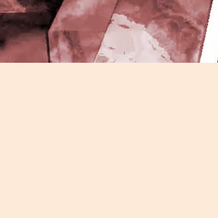
J
-
P
J
P