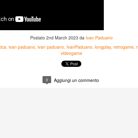
Postato
2nd March 2023
da
Ivan Paduano
tica
ivan paduano
ivan paduano
IvanPaduano
longplay
retrogame
videogame
0
Aggiungi un commento
Game of the day 5031
Game of the day 5030
JUN
JUN
18
17
World Wars (ワール
Space Micon Kit (スペ
ド・ウォーズ)
ース・ミコン・キット)
-SNK 1987
-SNK 1978
PHD Ivan Paduano @2010 All
PHD Ivan Paduano @2010 All