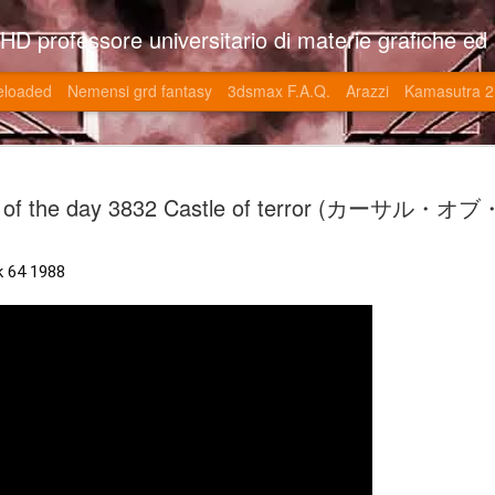
so l'università di Roma la Sapienza e altre. Un sito che approfondisce il mestiere del'art director nell'ambito delle opere multimediali interattive e più specificatamente nel campo dei videgiochi di cui è uno dei massimi esperti nonchè recordman. Il sito contie
eloaded
Nemensi grd fantasy
3dsmax F.A.Q.
Arazzi
Kamasutra 2
Game of the
JUN
of the day 3832 Castle of terror (カーサル・
20
V (トップ・
-SonoKong / Expotato 2003
k 64 1988
PHD Ivan Paduano @2010 All r