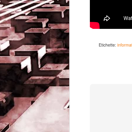
Etichette:
informa
Game of the day 5032
JUN
19
Come Back Toto (カ
ム・バック・トートー)
-SoftClub 1996
PHD Ivan Paduano @2010 All