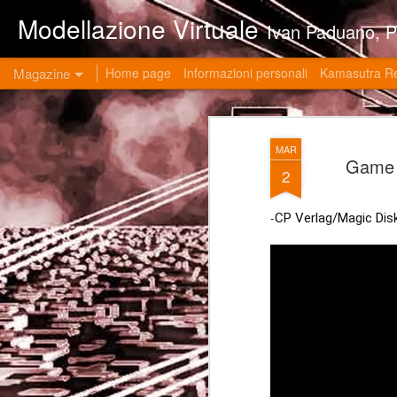
Modellazione Virtuale
Ivan Paduano, PHD professore universitario di materie grafiche ed ingegneristiche pres
Magazine
Home page
Informazioni personali
Kamasutra R
MAR
Game 
2
-
CP Verlag/Magic Dis