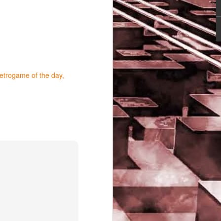
retrogame of the day
Game of the day 5029
JUN
16
Dragon warrior
monsters (ドラゴンク
エストモンスターズ テ
リーのワンダーランド)
- Enix 1998