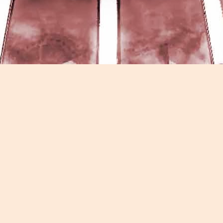
Game of the day 5026 Teenage Mutant Ninja Turtles
UN
13
III: Radical Rescue (ミュータントニンジャータータル
ズ)
Konami 1993
HD Ivan Paduano @2010 All rights reserved
Game of the day 5025 Spawn (スポーン)
UN
12
-Konami Computer Entertainment America 1999
HD Ivan Paduano @2010 All rights reserved