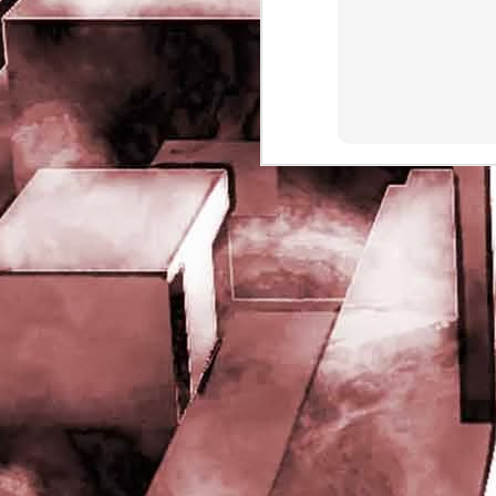
rights reserved
J
- 
P
J
-
P