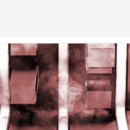
rights reserved
rights reserved
Game of the day 5028 Dragon Warrior III (ドラゴンク
UN
15
エストIII そして伝説へ…)
Enix 1988
HD Ivan Paduano @2010 All rights reserved
Game of the day 5027 Resident Evil Gaiden (バイオ
UN
14
ハザード ガイデン、英)
M4 2001
HD Ivan Paduano @2010 All rights reserved