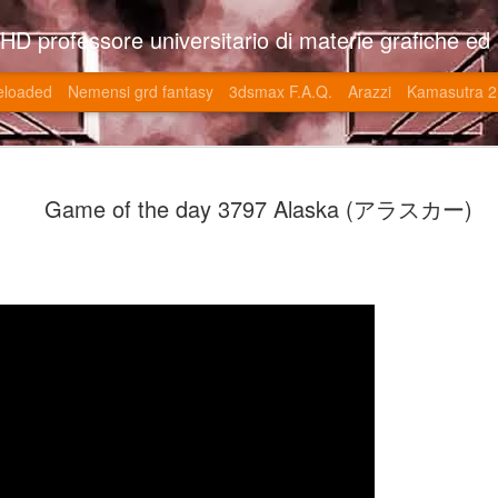
so l'università di Roma la Sapienza e altre. Un sito che approfondisce il mestiere del'art director nell'ambito delle opere multimediali interattive e più specificatamente nel campo dei videgiochi di cui è uno dei massimi esperti nonchè recordman. Il sito contie
eloaded
Nemensi grd fantasy
3dsmax F.A.Q.
Arazzi
Kamasutra 2
Game of the
JUN
Game of the day 3797 Alaska (アラスカー)
20
V (トップ・
-SonoKong / Expotato 2003
PHD Ivan Paduano @2010 All r