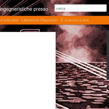
ne contributi autoriali scientifici, commenti al retrogame, domande e risposte sulle tematiche della modellazione 3d
.0 extended
Laboratorio Claymotion
E' d pecura a lana
 day 5032 Top Blade
ブレード V)
ights reserved