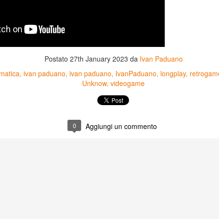
Postato
27th January 2023
da
Ivan Paduano
rmatica
ivan paduano
ivan paduano
IvanPaduano
longplay
retrogam
Unknow
videogame
0
Aggiungi un commento
Game of the day 5031
Game of the day 5030
JUN
JUN
18
17
World Wars (ワール
Space Micon Kit (スペ
ド・ウォーズ)
ース・ミコン・キット)
-SNK 1987
-SNK 1978
PHD Ivan Paduano @2010 All
PHD Ivan Paduano @2010 All