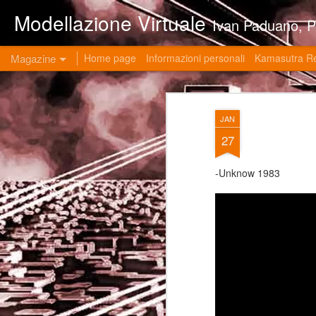
Modellazione Virtuale
Ivan Paduano, PHD professore universitario di materie grafiche ed ingegneristiche pres
Magazine
Home page
Informazioni personali
Kamasutra R
JAN
27
-Unknow 1983