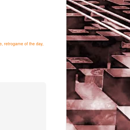
e
retrogame of the day
Game of the day 5029
JUN
16
Dragon warrior
monsters (ドラゴンク
エストモンスターズ テ
リーのワンダーランド)
- Enix 1998