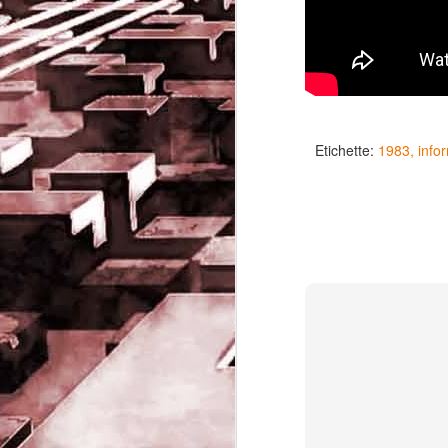
Etichette:
1983
info
Game of the day 5032
JUN
19
Come Back Toto (カ
ム・バック・トートー)
-SoftClub 1996
PHD Ivan Paduano @2010 All