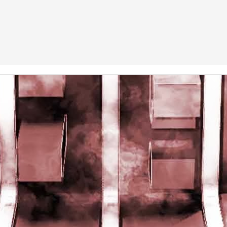
rights reserved
rights reserved
Game of the day 5028 Dragon Warrior III (ドラゴンク
UN
15
エストIII そして伝説へ…)
Enix 1988
HD Ivan Paduano @2010 All rights reserved
Game of the day 5027 Resident Evil Gaiden (バイオ
UN
14
ハザード ガイデン、英)
M4 2001
HD Ivan Paduano @2010 All rights reserved