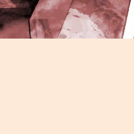
J
-
P
J
P