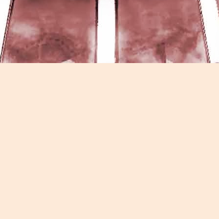
Game of the day 5026 Teenage Mutant Ninja Turtles
UN
13
III: Radical Rescue (ミュータントニンジャータータル
ズ)
Konami 1993
HD Ivan Paduano @2010 All rights reserved
Game of the day 5025 Spawn (スポーン)
UN
12
-Konami Computer Entertainment America 1999
HD Ivan Paduano @2010 All rights reserved