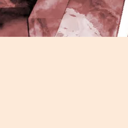
J
-
P
J
P