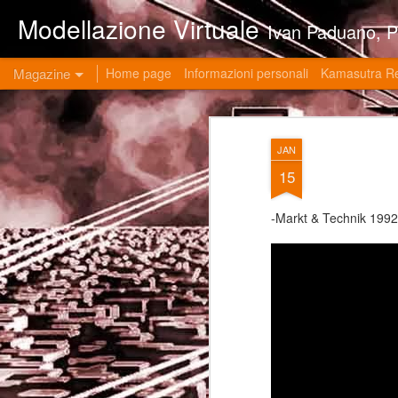
Modellazione Virtuale
Ivan Paduano, PHD professore universitario di materie grafiche ed ingegneristiche pres
Magazine
Home page
Informazioni personali
Kamasutra R
JAN
15
-Markt & Technik 1992