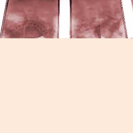
Game of the day 5026 Teenage Mutant Ninja Turtles
UN
13
III: Radical Rescue (ミュータントニンジャータータル
ズ)
Konami 1993
HD Ivan Paduano @2010 All rights reserved
Game of the day 5025 Spawn (スポーン)
UN
12
-Konami Computer Entertainment America 1999
HD Ivan Paduano @2010 All rights reserved