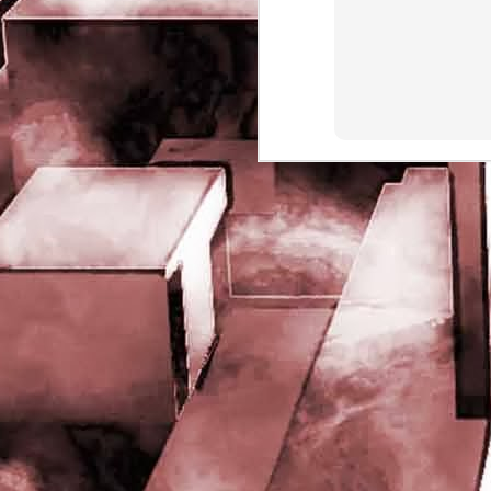
rights reserved
J
- 
P
J
-
P