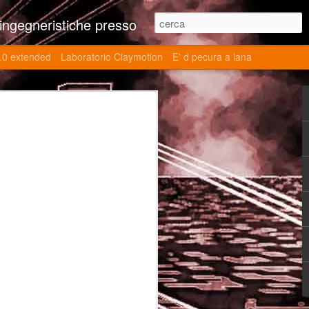
ne contributi autoriali scientifici, commenti al retrogame, domande e risposte sulle tematiche della modellazione 3d
.0 extended
Laboratorio Claymotion
E' d pecura a lana
 day 5032 Top Blade
ブレード V)
ights reserved