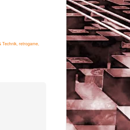
& Technik
retrogame
Game of the day 5029
JUN
16
Dragon warrior
monsters (ドラゴンク
エストモンスターズ テ
リーのワンダーランド)
- Enix 1998