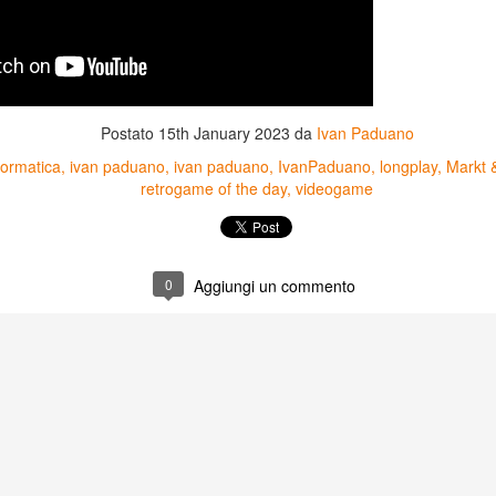
Postato
15th January 2023
da
Ivan Paduano
formatica
ivan paduano
ivan paduano
IvanPaduano
longplay
Markt 
retrogame of the day
videogame
0
Aggiungi un commento
Game of the day 5031
Game of the day 5030
JUN
JUN
18
17
World Wars (ワール
Space Micon Kit (スペ
ド・ウォーズ)
ース・ミコン・キット)
-SNK 1987
-SNK 1978
PHD Ivan Paduano @2010 All
PHD Ivan Paduano @2010 All