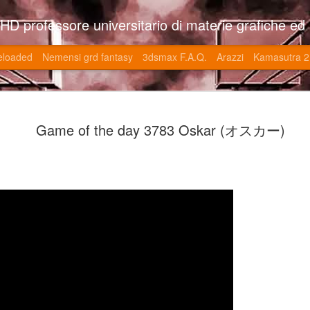
so l'università di Roma la Sapienza e altre. Un sito che approfondisce il mestiere del'art director nell'ambito delle opere multimediali interattive e più specificatamente nel campo dei videgiochi di cui è uno dei massimi esperti nonchè recordman. Il sito contie
eloaded
Nemensi grd fantasy
3dsmax F.A.Q.
Arazzi
Kamasutra 2
Game of the
JUN
Game of the day 3783 Oskar (オスカー)
20
V (トップ・
-SonoKong / Expotato 2003
PHD Ivan Paduano @2010 All r