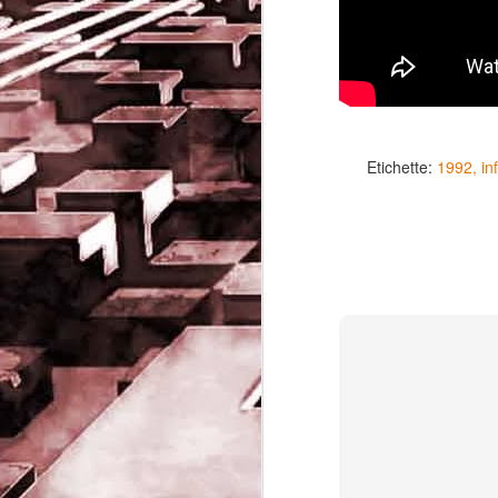
Etichette:
1992
in
Game of the day 5032
JUN
19
Come Back Toto (カ
ム・バック・トートー)
-SoftClub 1996
PHD Ivan Paduano @2010 All