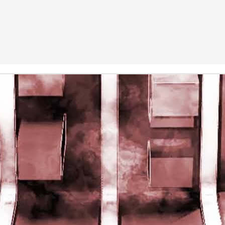
rights reserved
rights reserved
Game of the day 5028 Dragon Warrior III (ドラゴンク
UN
15
エストIII そして伝説へ…)
Enix 1988
HD Ivan Paduano @2010 All rights reserved
Game of the day 5027 Resident Evil Gaiden (バイオ
UN
14
ハザード ガイデン、英)
M4 2001
HD Ivan Paduano @2010 All rights reserved