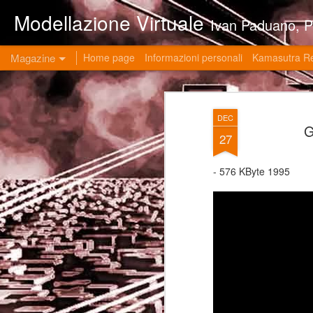
Modellazione Virtuale
Ivan Paduano, PHD professore universitario di materie grafiche ed ingegneristiche pres
Magazine
Home page
Informazioni personali
Kamasutra R
DEC
G
27
- 576 KByte 1995