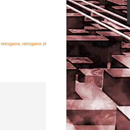
retrogame
retrogame of
Game of the day 5029
JUN
16
Dragon warrior
monsters (ドラゴンク
エストモンスターズ テ
リーのワンダーランド)
- Enix 1998