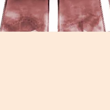
Game of the day 5026 Teenage Mutant Ninja Turtles
UN
13
III: Radical Rescue (ミュータントニンジャータータル
ズ)
Konami 1993
HD Ivan Paduano @2010 All rights reserved
Game of the day 5025 Spawn (スポーン)
UN
12
-Konami Computer Entertainment America 1999
HD Ivan Paduano @2010 All rights reserved