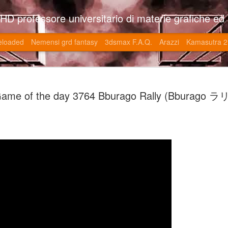
so l'università di Roma la Sapienza e altre. Un sito che approfondisce il mestiere del'art director nell'ambito delle opere multimediali interattive e più specificatamente nel campo dei videgiochi di cui è uno dei massimi esperti nonchè recordman. Il sito contie
eloaded
Nemensi grd fantasy
3dsmax F.A.Q.
Arazzi
Kamasutra 2
Game of the
JUN
ame of the day 3764 Bburago Rally (Bburago ラ
20
V (トップ・
-SonoKong / Expotato 2003
PHD Ivan Paduano @2010 All r