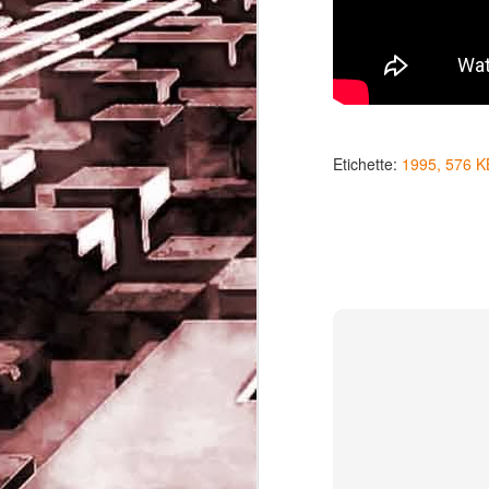
Etichette:
1995
576 K
Game of the day 5032
JUN
19
Come Back Toto (カ
ム・バック・トートー)
-SoftClub 1996
PHD Ivan Paduano @2010 All