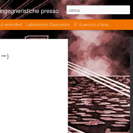
ne contributi autoriali scientifici, commenti al retrogame, domande e risposte sulle tematiche della modellazione 3d
.0 extended
Laboratorio Claymotion
E' d pecura a lana
 day 5032 Top Blade
リー)
ブレード V)
ights reserved