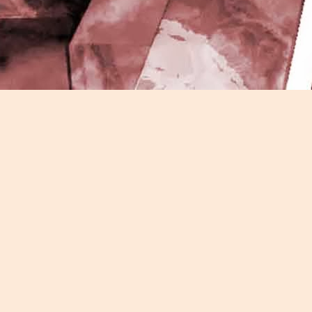
J
-
P
J
P