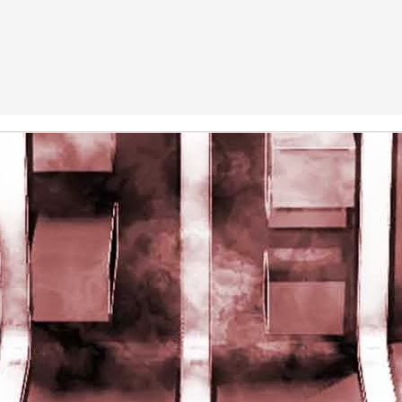
rights reserved
rights reserved
Game of the day 5028 Dragon Warrior III (ドラゴンク
UN
15
エストIII そして伝説へ…)
Enix 1988
HD Ivan Paduano @2010 All rights reserved
Game of the day 5027 Resident Evil Gaiden (バイオ
UN
14
ハザード ガイデン、英)
M4 2001
HD Ivan Paduano @2010 All rights reserved