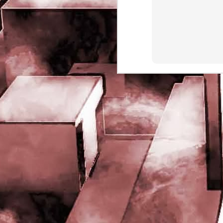
rights reserved
J
- 
P
J
-
P