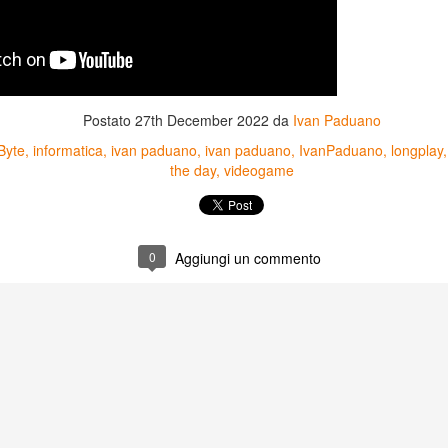
Postato
27th December 2022
da
Ivan Paduano
Byte
informatica
ivan paduano
ivan paduano
IvanPaduano
longplay
the day
videogame
0
Aggiungi un commento
Game of the day 5031
Game of the day 5030
JUN
JUN
18
17
World Wars (ワール
Space Micon Kit (スペ
ド・ウォーズ)
ース・ミコン・キット)
-SNK 1987
-SNK 1978
PHD Ivan Paduano @2010 All
PHD Ivan Paduano @2010 All