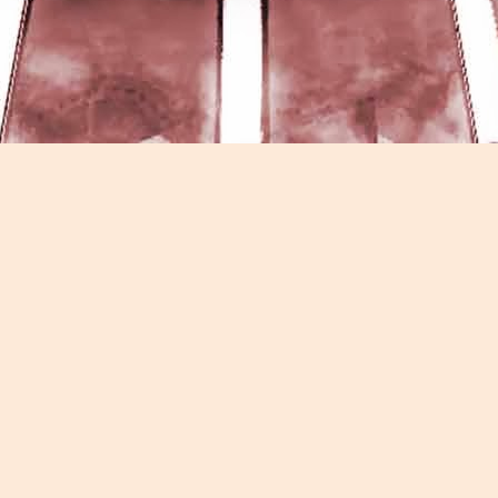
Game of the day 5026 Teenage Mutant Ninja Turtles
UN
13
III: Radical Rescue (ミュータントニンジャータータル
ズ)
Konami 1993
HD Ivan Paduano @2010 All rights reserved
Game of the day 5025 Spawn (スポーン)
UN
12
-Konami Computer Entertainment America 1999
HD Ivan Paduano @2010 All rights reserved