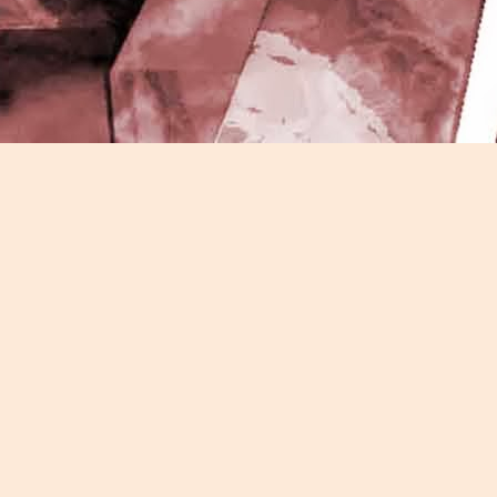
J
-
P
J
P