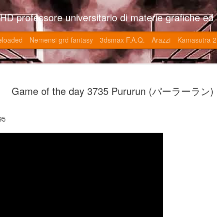
so l'università di Roma la Sapienza e altre. Un sito che approfondisce il mestiere del'art director nell'ambito delle opere multimediali interattive e più specificatamente nel campo dei videgiochi di cui è uno dei massimi esperti nonchè recordman. Il sito contie
eloaded
Nemensi grd fantasy
3dsmax F.A.Q.
Arazzi
Kamasutra 2
Game of the
JUN
Game of the day 3735 Pururun (パーラーラン)
20
V (トップ・
-SonoKong / Expotato 2003
95
PHD Ivan Paduano @2010 All r