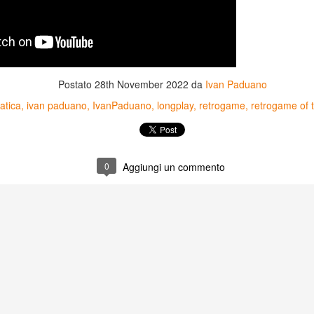
Postato
28th November 2022
da
Ivan Paduano
atica
ivan paduano
IvanPaduano
longplay
retrogame
retrogame of 
0
Aggiungi un commento
Game of the day 5031
Game of the day 5030
JUN
JUN
18
17
World Wars (ワール
Space Micon Kit (スペ
ド・ウォーズ)
ース・ミコン・キット)
-SNK 1987
-SNK 1978
PHD Ivan Paduano @2010 All
PHD Ivan Paduano @2010 All