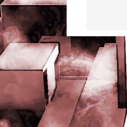
rights reserved
J
- 
P
J
-
P