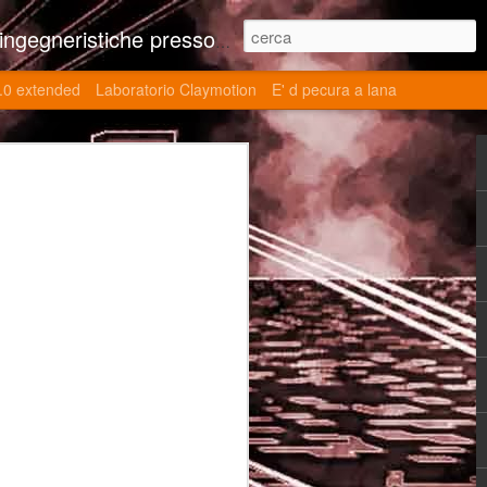
ne contributi autoriali scientifici, commenti al retrogame, domande e risposte sulle tematiche della modellazione 3d
.0 extended
Laboratorio Claymotion
E' d pecura a lana
 day 5032 Top Blade
ブレード V)
ights reserved