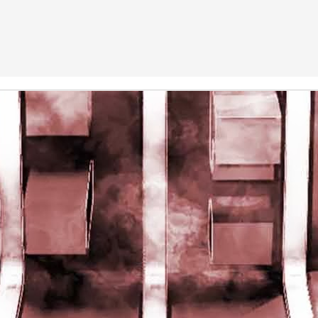
rights reserved
rights reserved
Game of the day 5028 Dragon Warrior III (ドラゴンク
UN
15
エストIII そして伝説へ…)
Enix 1988
HD Ivan Paduano @2010 All rights reserved
Game of the day 5027 Resident Evil Gaiden (バイオ
UN
14
ハザード ガイデン、英)
M4 2001
HD Ivan Paduano @2010 All rights reserved