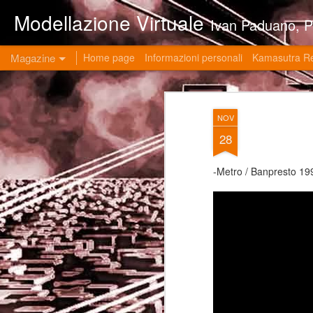
Modellazione Virtuale
Ivan Paduano, PHD professore universitario di materie grafiche ed ingegneristiche pres
Magazine
Home page
Informazioni personali
Kamasutra R
NOV
28
-Metro / Banpresto 19