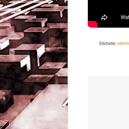
Etichette:
inform
Game of the day 5032
JUN
19
Come Back Toto (カ
ム・バック・トートー)
-SoftClub 1996
PHD Ivan Paduano @2010 All