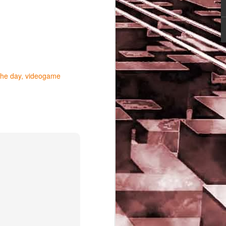
the day
videogame
Game of the day 5029
JUN
16
Dragon warrior
monsters (ドラゴンク
エストモンスターズ テ
リーのワンダーランド)
- Enix 1998