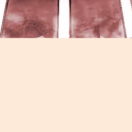
Game of the day 5026 Teenage Mutant Ninja Turtles
UN
13
III: Radical Rescue (ミュータントニンジャータータル
ズ)
Konami 1993
HD Ivan Paduano @2010 All rights reserved
Game of the day 5025 Spawn (スポーン)
UN
12
-Konami Computer Entertainment America 1999
HD Ivan Paduano @2010 All rights reserved