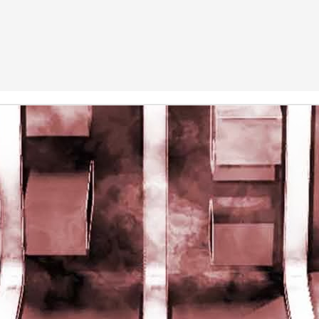
rights reserved
rights reserved
Game of the day 5028 Dragon Warrior III (ドラゴンク
UN
15
エストIII そして伝説へ…)
Enix 1988
HD Ivan Paduano @2010 All rights reserved
Game of the day 5027 Resident Evil Gaiden (バイオ
UN
14
ハザード ガイデン、英)
M4 2001
HD Ivan Paduano @2010 All rights reserved