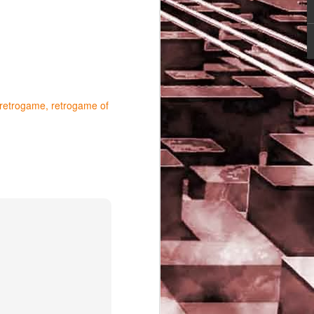
retrogame
retrogame of
Game of the day 5029
JUN
16
Dragon warrior
monsters (ドラゴンク
エストモンスターズ テ
リーのワンダーランド)
- Enix 1998