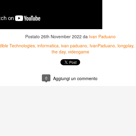
Postato
26th November 2022
da
Ivan Paduano
dible Technologies
informatica
ivan paduano
IvanPaduano
longplay
the day
videogame
0
Aggiungi un commento
Game of the day 5031
Game of the day 5030
JUN
JUN
18
17
World Wars (ワール
Space Micon Kit (スペ
ド・ウォーズ)
ース・ミコン・キット)
-SNK 1987
-SNK 1978
PHD Ivan Paduano @2010 All
PHD Ivan Paduano @2010 All