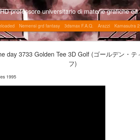
so l'università di Roma la Sapienza e altre. Un sito che approfondisce il mestiere del'art director nell'ambito delle opere multimediali interattive e più specificatamente nel campo dei videgiochi di cui è uno dei massimi esperti nonchè recordman. Il sito contie
eloaded
Nemensi grd fantasy
3dsmax F.A.Q.
Arazzi
Kamasutra 2
Game of the
JUN
the day 3733 Golden Tee 3D Golf (ゴールデ
20
V (トップ・
フ)
-SonoKong / Expotato 2003
ies 1995
PHD Ivan Paduano @2010 All r