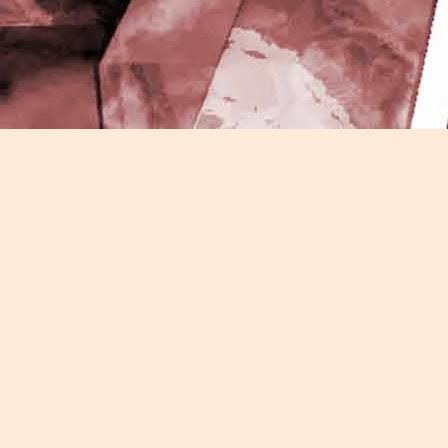
J
-
P
J
P