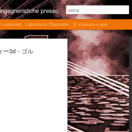
ne contributi autoriali scientifici, commenti al retrogame, domande e risposte sulle tematiche della modellazione 3d
.0 extended
Laboratorio Claymotion
E' d pecura a lana
 day 5032 Top Blade
ン・ティー3d・ゴル
ブレード V)
ights reserved