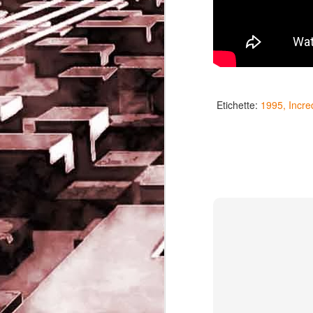
Etichette:
1995
Incre
Game of the day 5032
JUN
19
Come Back Toto (カ
ム・バック・トートー)
-SoftClub 1996
PHD Ivan Paduano @2010 All