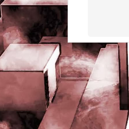
rights reserved
J
- 
P
J
-
P