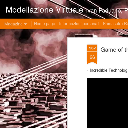
Modellazione Virtuale
Ivan Paduano, PHD professore universitario di materie grafiche ed ingegneristiche pres
Magazine
Home page
Informazioni personali
Kamasutra R
Game of 
NOV
26
- Incredible Technolog