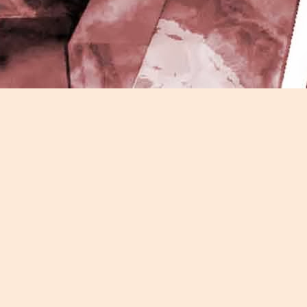
J
-
P
J
P