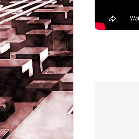
Game of the day 5032
JUN
19
Come Back Toto (カ
ム・バック・トートー)
-SoftClub 1996
PHD Ivan Paduano @2010 All