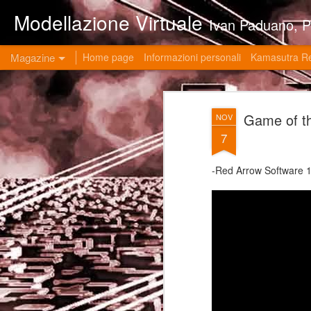
Modellazione Virtuale
Ivan Paduano, PHD professore universitario di materie grafiche ed ingegneristiche pres
Magazine
Home page
Informazioni personali
Kamasutra R
Game of 
NOV
7
-Red Arrow Software 