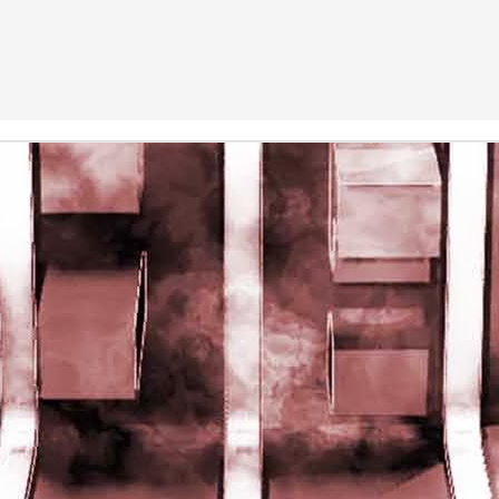
rights reserved
rights reserved
Game of the day 5028 Dragon Warrior III (ドラゴンク
UN
15
エストIII そして伝説へ…)
Enix 1988
HD Ivan Paduano @2010 All rights reserved
Game of the day 5027 Resident Evil Gaiden (バイオ
UN
14
ハザード ガイデン、英)
M4 2001
HD Ivan Paduano @2010 All rights reserved