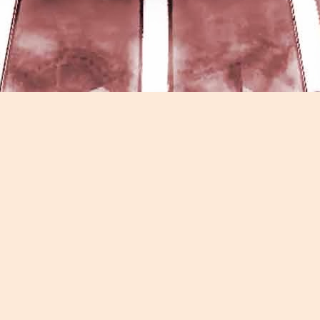
Game of the day 5026 Teenage Mutant Ninja Turtles
UN
13
III: Radical Rescue (ミュータントニンジャータータル
ズ)
Konami 1993
HD Ivan Paduano @2010 All rights reserved
Game of the day 5025 Spawn (スポーン)
UN
12
-Konami Computer Entertainment America 1999
HD Ivan Paduano @2010 All rights reserved