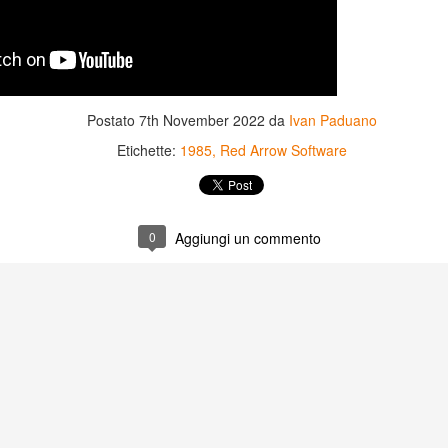
Postato
7th November 2022
da
Ivan Paduano
Etichette:
1985
Red Arrow Software
0
Aggiungi un commento
Game of the day 5031
Game of the day 5030
JUN
JUN
18
17
World Wars (ワール
Space Micon Kit (スペ
ド・ウォーズ)
ース・ミコン・キット)
-SNK 1987
-SNK 1978
PHD Ivan Paduano @2010 All
PHD Ivan Paduano @2010 All