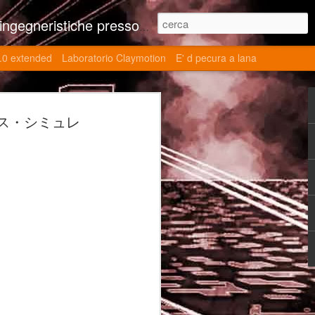
ne contributi autoriali scientifici, commenti al retrogame, domande e risposte sulle tematiche della modellazione 3d
.0 extended
Laboratorio Claymotion
E' d pecura a lana
 day 5032 Top Blade
ー・レース・シミュレ
ブレード V)
ights reserved