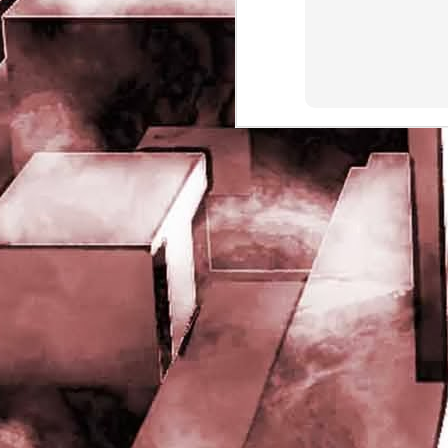
rights reserved
J
- 
P
J
-
P