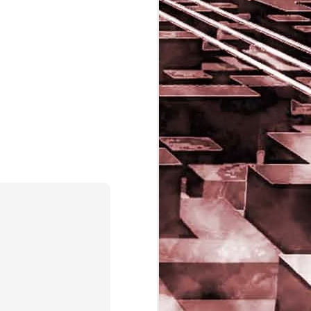
Game of the day 5029
JUN
16
Dragon warrior
monsters (ドラゴンク
エストモンスターズ テ
リーのワンダーランド)
- Enix 1998