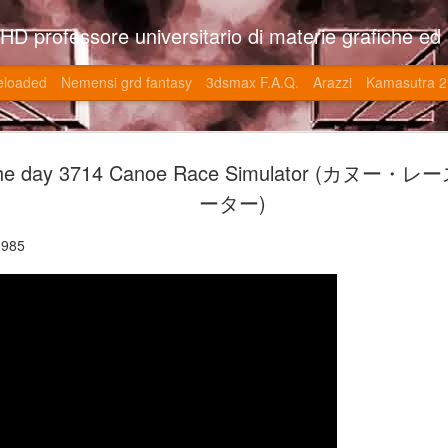
so l'università di Roma la Sapienza e altre. Un sito che approfondisce il mestiere del'art director nell'ambito delle opere multimediali interattive e più specificatamente nel campo dei videgiochi di cui è uno dei massimi esperti nonchè recordman. Il sito contie
eloaded
Nemensi grd fantasy
3dsmax F.A.Q.
Arazzi
Kamasutra 2
Game of the
JUN
the day 3714 Canoe Race Simulator (カヌ
20
V (トップ・
ーター)
-SonoKong / Expotato 2003
1985
PHD Ivan Paduano @2010 All r