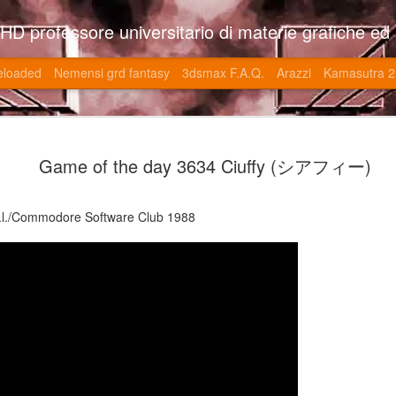
so l'università di Roma la Sapienza e altre. Un sito che approfondisce il mestiere del'art director nell'ambito delle opere multimediali interattive e più specificatamente nel campo dei videgiochi di cui è uno dei massimi esperti nonchè recordman. Il sito contie
eloaded
Nemensi grd fantasy
3dsmax F.A.Q.
Arazzi
Kamasutra 2
Game of the
JUN
Game of the day 3634 Ciuffy (シアフィー)
20
V (トップ・
-SonoKong / Expotato 2003
.r.l./Commodore Software Club 1988
PHD Ivan Paduano @2010 All r