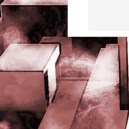
rights reserved
J
- 
P
J
-
P