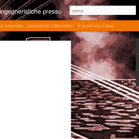
ne contributi autoriali scientifici, commenti al retrogame, domande e risposte sulle tematiche della modellazione 3d
.0 extended
Laboratorio Claymotion
E' d pecura a lana
 day 5032 Top Blade
ブレード V)
ights reserved