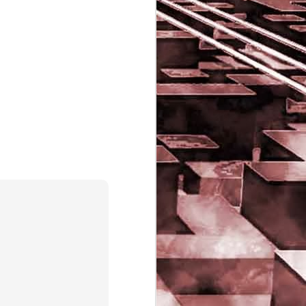
Game of the day 5029
JUN
16
Dragon warrior
monsters (ドラゴンク
エストモンスターズ テ
リーのワンダーランド)
- Enix 1998