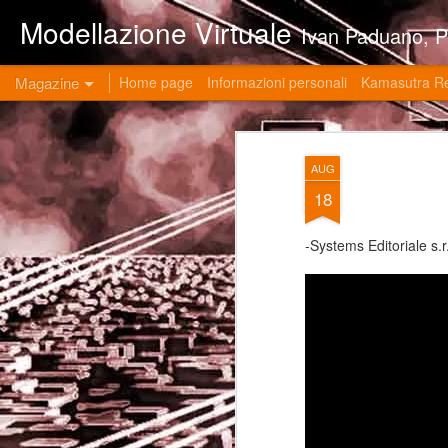
Modellazione Virtuale
Ivan Paduano, PHD professore universitario di materie grafiche ed ingegneristiche pres
Magazine
Home page
Informazioni personali
Kamasutra R
AUG
18
-Systems Editoriale s