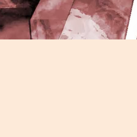
J
-
P
J
P