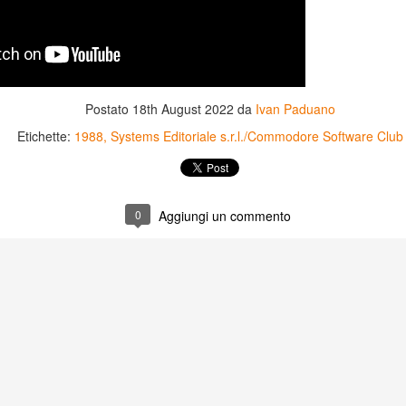
Postato
18th August 2022
da
Ivan Paduano
Etichette:
1988
Systems Editoriale s.r.l./Commodore Software Club
0
Aggiungi un commento
Game of the day 5031
Game of the day 5030
JUN
JUN
18
17
World Wars (ワール
Space Micon Kit (スペ
ド・ウォーズ)
ース・ミコン・キット)
-SNK 1987
-SNK 1978
PHD Ivan Paduano @2010 All
PHD Ivan Paduano @2010 All