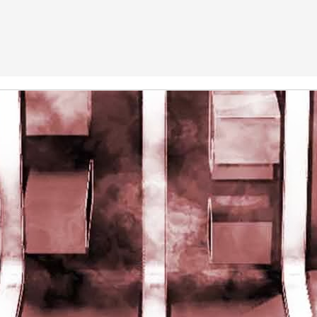
rights reserved
rights reserved
Game of the day 5028 Dragon Warrior III (ドラゴンク
UN
15
エストIII そして伝説へ…)
Enix 1988
HD Ivan Paduano @2010 All rights reserved
Game of the day 5027 Resident Evil Gaiden (バイオ
UN
14
ハザード ガイデン、英)
M4 2001
HD Ivan Paduano @2010 All rights reserved