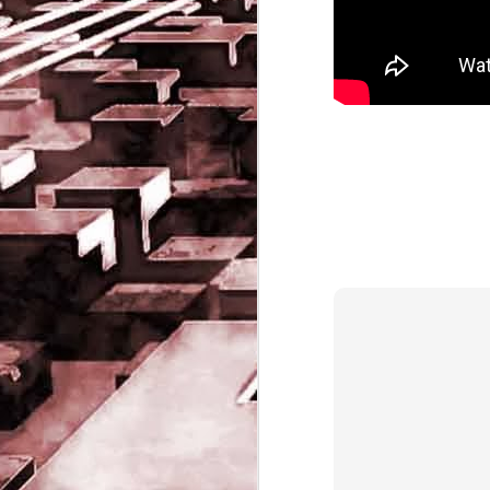
Game of the day 5032
JUN
19
Come Back Toto (カ
ム・バック・トートー)
-SoftClub 1996
PHD Ivan Paduano @2010 All