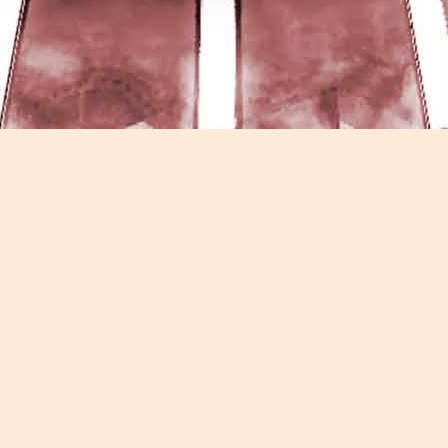
Game of the day 5026 Teenage Mutant Ninja Turtles
UN
13
III: Radical Rescue (ミュータントニンジャータータル
ズ)
Konami 1993
HD Ivan Paduano @2010 All rights reserved
Game of the day 5025 Spawn (スポーン)
UN
12
-Konami Computer Entertainment America 1999
HD Ivan Paduano @2010 All rights reserved