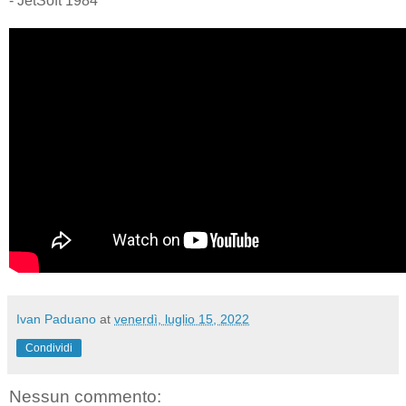
- JetSoft 1984
Ivan Paduano
at
venerdì, luglio 15, 2022
Condividi
Nessun commento: