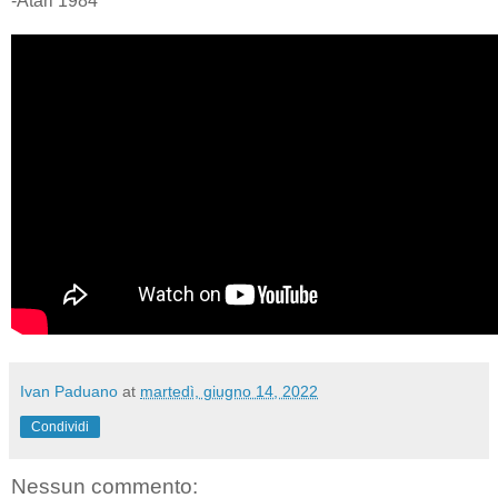
-Atari 1984
Ivan Paduano
at
martedì, giugno 14, 2022
Condividi
Nessun commento: