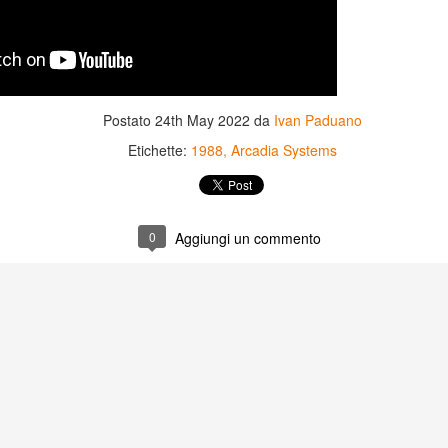
Postato
24th May 2022
da
Ivan Paduano
Etichette:
1988
Arcadia Systems
0
Aggiungi un commento
Game of the day 5031
Game of the day 5030
JUN
JUN
18
17
World Wars (ワール
Space Micon Kit (スペ
ド・ウォーズ)
ース・ミコン・キット)
-SNK 1987
-SNK 1978
PHD Ivan Paduano @2010 All
PHD Ivan Paduano @2010 All