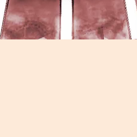
Game of the day 5026 Teenage Mutant Ninja Turtles
UN
13
III: Radical Rescue (ミュータントニンジャータータル
ズ)
Konami 1993
HD Ivan Paduano @2010 All rights reserved
Game of the day 5025 Spawn (スポーン)
UN
12
-Konami Computer Entertainment America 1999
HD Ivan Paduano @2010 All rights reserved