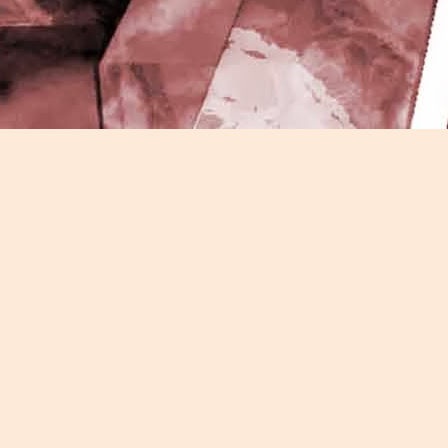
J
-
P
J
P