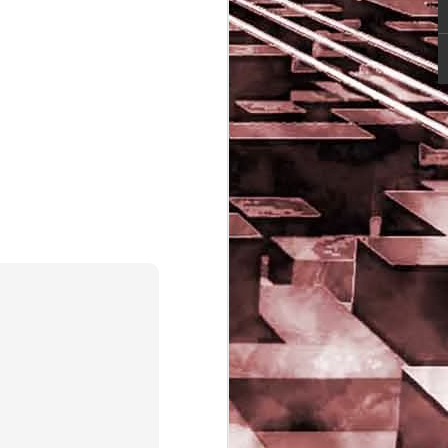
Game of the day 5029
JUN
16
Dragon warrior
monsters (ドラゴンク
エストモンスターズ テ
リーのワンダーランド)
- Enix 1998