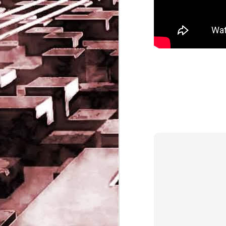
Game of the day 5032
JUN
19
Come Back Toto (カ
ム・バック・トートー)
-SoftClub 1996
PHD Ivan Paduano @2010 All