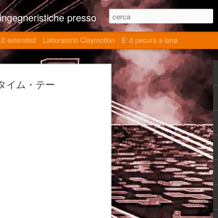
ne contributi autoriali scientifici, commenti al retrogame, domande e risposte sulle tematiche della modellazione 3d
.0 extended
Laboratorio Claymotion
E' d pecura a lana
 day 5032 Top Blade
ポート・タイム・テー
ブレード V)
ights reserved