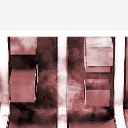
rights reserved
rights reserved
Game of the day 5028 Dragon Warrior III (ドラゴンク
UN
15
エストIII そして伝説へ…)
Enix 1988
HD Ivan Paduano @2010 All rights reserved
Game of the day 5027 Resident Evil Gaiden (バイオ
UN
14
ハザード ガイデン、英)
M4 2001
HD Ivan Paduano @2010 All rights reserved