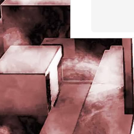
rights reserved
J
- 
P
J
-
P