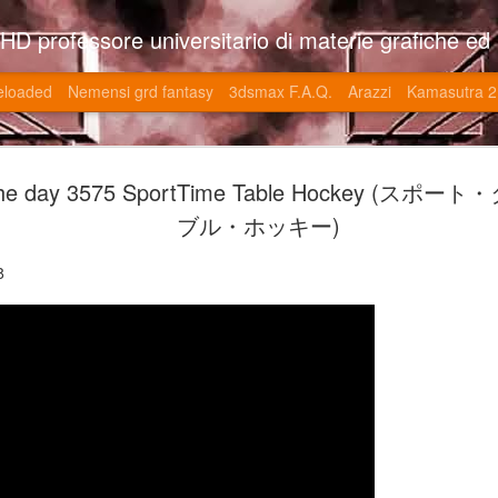
so l'università di Roma la Sapienza e altre. Un sito che approfondisce il mestiere del'art director nell'ambito delle opere multimediali interattive e più specificatamente nel campo dei videgiochi di cui è uno dei massimi esperti nonchè recordman. Il sito contie
eloaded
Nemensi grd fantasy
3dsmax F.A.Q.
Arazzi
Kamasutra 2
Game of the
JUN
the day 3575 SportTime Table Hockey (ス
20
V (トップ・
ブル・ホッキー)
-SonoKong / Expotato 2003
8
PHD Ivan Paduano @2010 All r