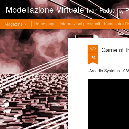
Modellazione Virtuale
Ivan Paduano, PHD professore universitario di materie grafiche ed ingegneristiche pres
Magazine
Home page
Informazioni personali
Kamasutra R
Game of 
MAY
24
-Arcadia Systems 198