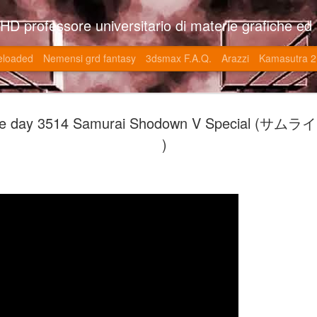
so l'università di Roma la Sapienza e altre. Un sito che approfondisce il mestiere del'art director nell'ambito delle opere multimediali interattive e più specificatamente nel campo dei videgiochi di cui è uno dei massimi esperti nonchè recordman. Il sito contie
eloaded
Nemensi grd fantasy
3dsmax F.A.Q.
Arazzi
Kamasutra 2
Game of the
JUN
the day 3514 Samurai Shodown V Special 
20
V (トップ・
)
-SonoKong / Expotato 2003
PHD Ivan Paduano @2010 All r