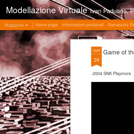
Modellazione Virtuale
Ivan Paduano, PHD professore universitario di materie grafiche ed ingegneristiche pres
Magazine
Home page
Informazioni personali
Kamasutra R
Game of 
MAR
24
-2004 SNK Playmore