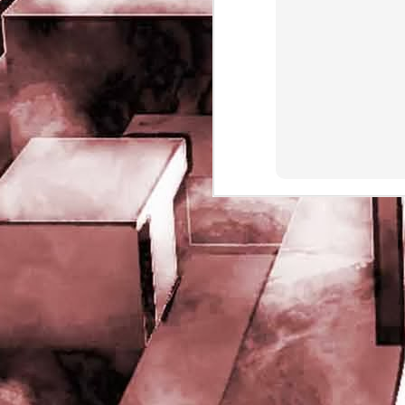
rights reserved
J
- 
P
J
-
P