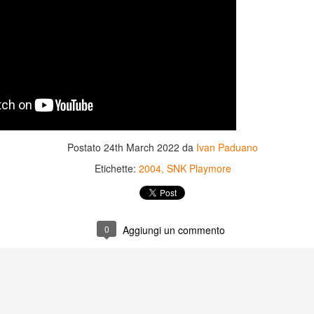
Postato
24th March 2022
da
Ivan Paduano
Etichette:
2004
SNK Playmore
Game of the day 5031
Game of the day 5030
JUN
JUN
0
Aggiungi un commento
18
17
World Wars (ワール
Space Micon Kit (スペ
ド・ウォーズ)
ース・ミコン・キット)
-SNK 1987
-SNK 1978
PHD Ivan Paduano @2010 All
PHD Ivan Paduano @2010 All