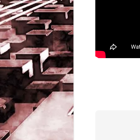
Game of the day 5032
JUN
19
Come Back Toto (カ
ム・バック・トートー)
-SoftClub 1996
PHD Ivan Paduano @2010 All