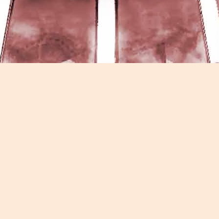
Game of the day 5026 Teenage Mutant Ninja Turtles
UN
13
III: Radical Rescue (ミュータントニンジャータータル
ズ)
Konami 1993
HD Ivan Paduano @2010 All rights reserved
Game of the day 5025 Spawn (スポーン)
UN
12
-Konami Computer Entertainment America 1999
HD Ivan Paduano @2010 All rights reserved