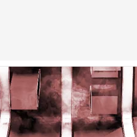
rights reserved
rights reserved
Game of the day 5028 Dragon Warrior III (ドラゴンク
UN
15
エストIII そして伝説へ…)
Enix 1988
HD Ivan Paduano @2010 All rights reserved
Game of the day 5027 Resident Evil Gaiden (バイオ
UN
14
ハザード ガイデン、英)
M4 2001
HD Ivan Paduano @2010 All rights reserved