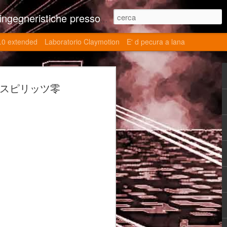
ne contributi autoriali scientifici, commenti al retrogame, domande e risposte sulle tematiche della modellazione 3d
.0 extended
Laboratorio Claymotion
E' d pecura a lana
 day 5032 Top Blade
(サムライスピリッツ零
ブレード V)
ights reserved