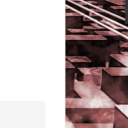
Game of the day 5029
JUN
16
Dragon warrior
monsters (ドラゴンク
エストモンスターズ テ
リーのワンダーランド)
- Enix 1998