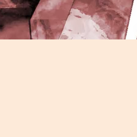
J
-
P
J
P