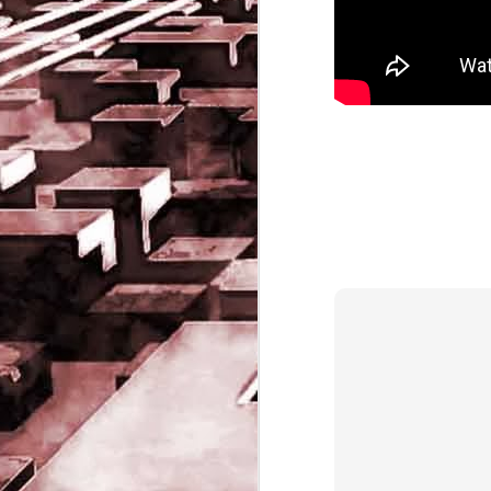
Game of the day 5032
JUN
19
Come Back Toto (カ
ム・バック・トートー)
-SoftClub 1996
PHD Ivan Paduano @2010 All