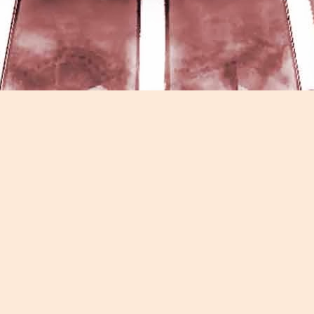
Game of the day 5026 Teenage Mutant Ninja Turtles
UN
13
III: Radical Rescue (ミュータントニンジャータータル
ズ)
Konami 1993
HD Ivan Paduano @2010 All rights reserved
Game of the day 5025 Spawn (スポーン)
UN
12
-Konami Computer Entertainment America 1999
HD Ivan Paduano @2010 All rights reserved