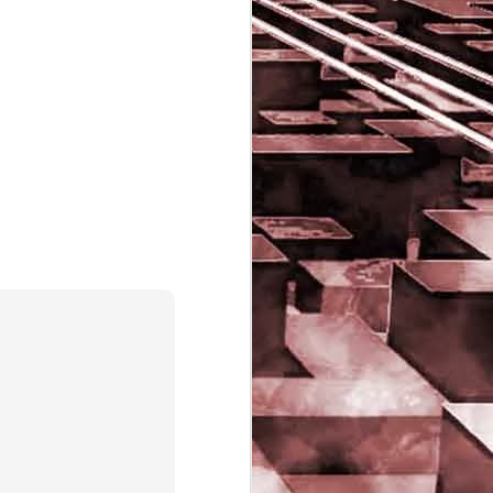
Game of the day 5029
JUN
16
Dragon warrior
monsters (ドラゴンク
エストモンスターズ テ
リーのワンダーランド)
- Enix 1998