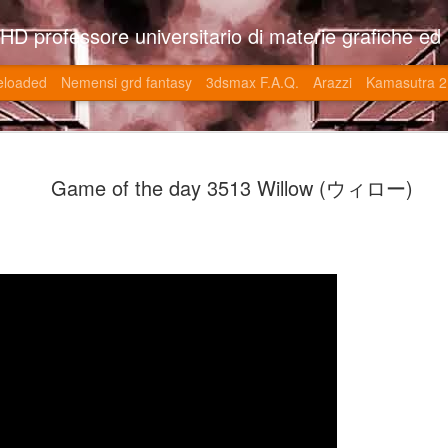
so l'università di Roma la Sapienza e altre. Un sito che approfondisce il mestiere del'art director nell'ambito delle opere multimediali interattive e più specificatamente nel campo dei videgiochi di cui è uno dei massimi esperti nonchè recordman. Il sito contie
eloaded
Nemensi grd fantasy
3dsmax F.A.Q.
Arazzi
Kamasutra 2
Game of the
JUN
Game of the day 3513 Willow (ウィロー)
20
V (トップ・
-SonoKong / Expotato 2003
PHD Ivan Paduano @2010 All r