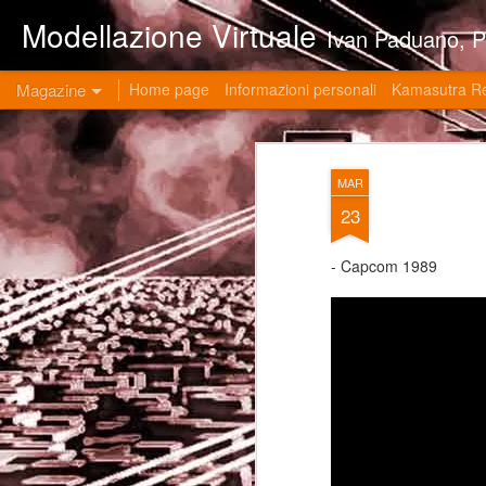
Modellazione Virtuale
Ivan Paduano, PHD professore universitario di materie grafiche ed ingegneristiche pres
Magazine
Home page
Informazioni personali
Kamasutra R
MAR
23
- Capcom 1989