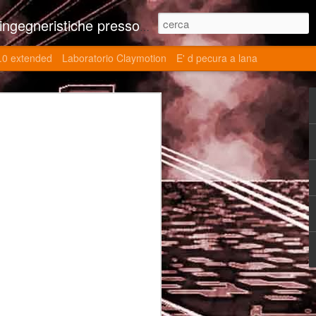
ne contributi autoriali scientifici, commenti al retrogame, domande e risposte sulle tematiche della modellazione 3d
.0 extended
Laboratorio Claymotion
E' d pecura a lana
 day 5032 Top Blade
ブレード V)
ights reserved