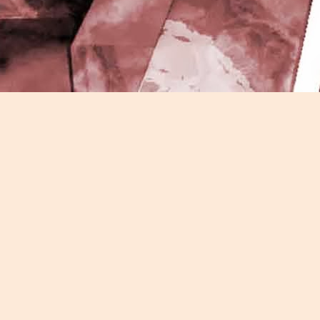
J
-
P
J
P