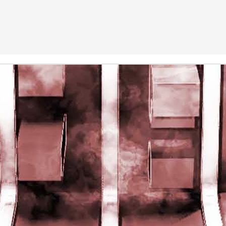
rights reserved
rights reserved
Game of the day 5028 Dragon Warrior III (ドラゴンク
UN
15
エストIII そして伝説へ…)
Enix 1988
HD Ivan Paduano @2010 All rights reserved
Game of the day 5027 Resident Evil Gaiden (バイオ
UN
14
ハザード ガイデン、英)
M4 2001
HD Ivan Paduano @2010 All rights reserved