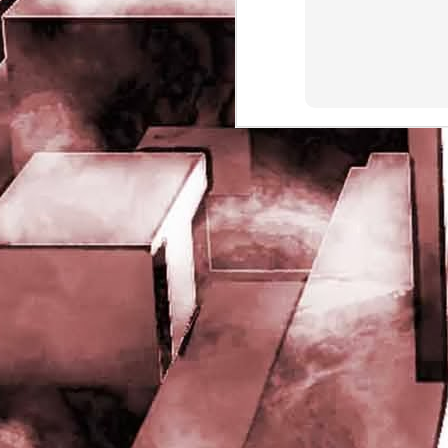
rights reserved
J
- 
P
J
-
P