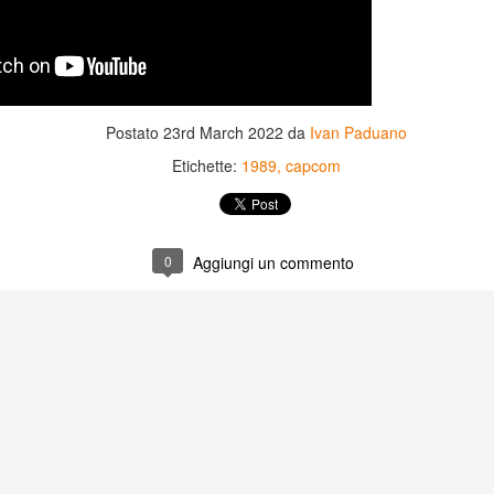
Postato
23rd March 2022
da
Ivan Paduano
Etichette:
1989
capcom
0
Aggiungi un commento
Game of the day 5031
Game of the day 5030
JUN
JUN
18
17
World Wars (ワール
Space Micon Kit (スペ
ド・ウォーズ)
ース・ミコン・キット)
-SNK 1987
-SNK 1978
PHD Ivan Paduano @2010 All
PHD Ivan Paduano @2010 All