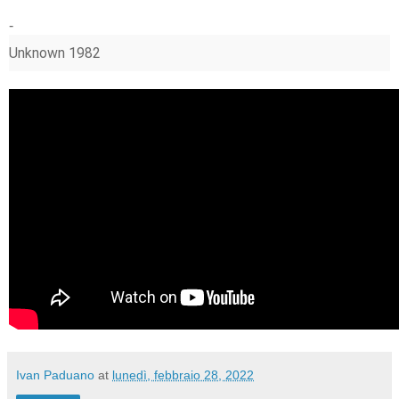
-
Unknown 1982
Ivan Paduano
at
lunedì, febbraio 28, 2022