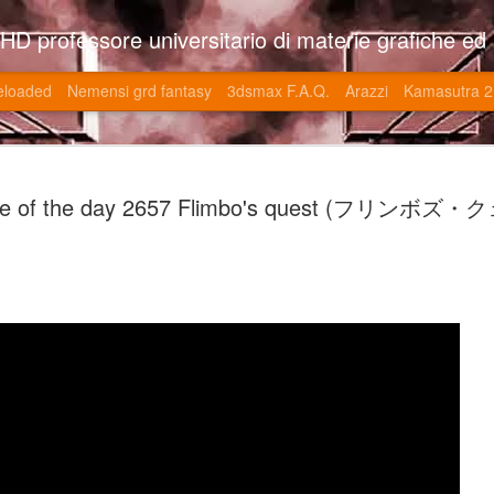
so l'università di Roma la Sapienza e altre. Un sito che approfondisce il mestiere del'art director nell'ambito delle opere multimediali interattive e più specificatamente nel campo dei videgiochi di cui è uno dei massimi esperti nonchè recordman. Il sito contie
eloaded
Nemensi grd fantasy
3dsmax F.A.Q.
Arazzi
Kamasutra 2
Game of the
JUN
e of the day 2657 Flimbo's quest (フリンボズ
20
V (トップ・
-SonoKong / Expotato 2003
PHD Ivan Paduano @2010 All r