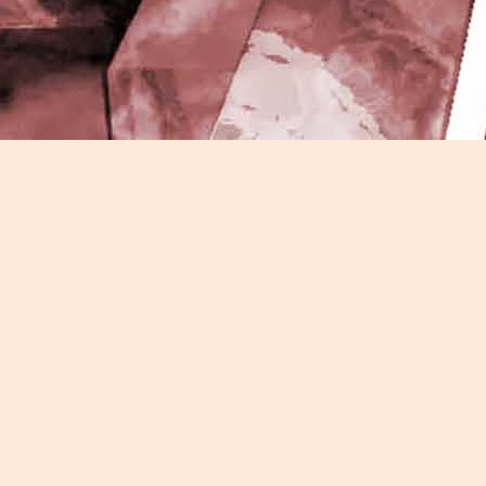
J
-
P
J
P