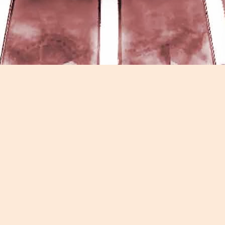
Game of the day 5026 Teenage Mutant Ninja Turtles
UN
13
III: Radical Rescue (ミュータントニンジャータータル
ズ)
Konami 1993
HD Ivan Paduano @2010 All rights reserved
Game of the day 5025 Spawn (スポーン)
UN
12
-Konami Computer Entertainment America 1999
HD Ivan Paduano @2010 All rights reserved