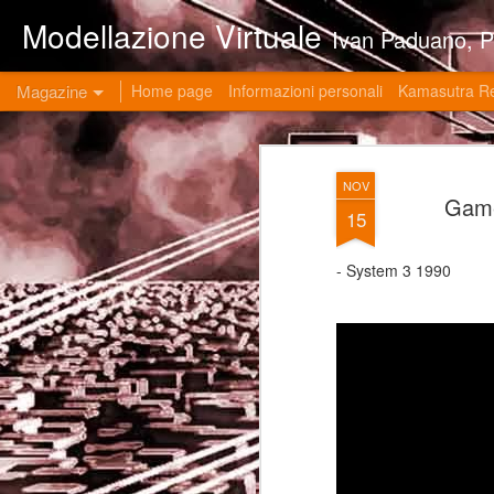
Modellazione Virtuale
Ivan Paduano, PHD professore universitario di materie grafiche ed ingegneristiche pres
Magazine
Home page
Informazioni personali
Kamasutra R
NOV
Gam
15
- System 3 1990