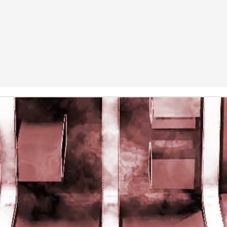
rights reserved
rights reserved
Game of the day 5028 Dragon Warrior III (ドラゴンク
UN
15
エストIII そして伝説へ…)
Enix 1988
HD Ivan Paduano @2010 All rights reserved
Game of the day 5027 Resident Evil Gaiden (バイオ
UN
14
ハザード ガイデン、英)
M4 2001
HD Ivan Paduano @2010 All rights reserved