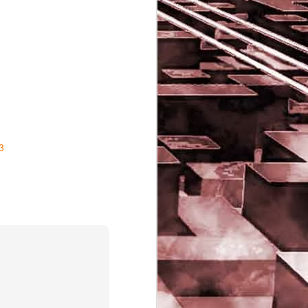
3
Game of the day 5029
JUN
16
Dragon warrior
monsters (ドラゴンク
エストモンスターズ テ
リーのワンダーランド)
- Enix 1998