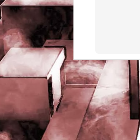
rights reserved
J
- 
P
J
-
P