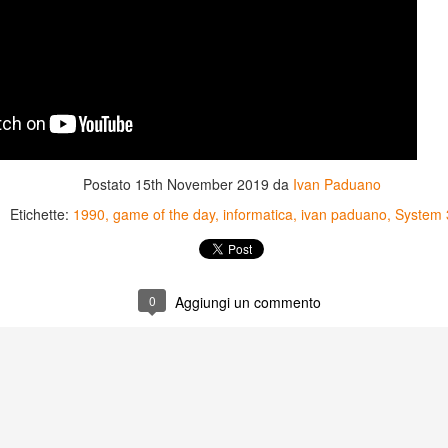
Postato
15th November 2019
da
Ivan Paduano
Etichette:
1990
game of the day
informatica
ivan paduano
System 
0
Aggiungi un commento
Game of the day 5031
Game of the day 5030
JUN
JUN
18
17
World Wars (ワール
Space Micon Kit (スペ
ド・ウォーズ)
ース・ミコン・キット)
-SNK 1987
-SNK 1978
PHD Ivan Paduano @2010 All
PHD Ivan Paduano @2010 All