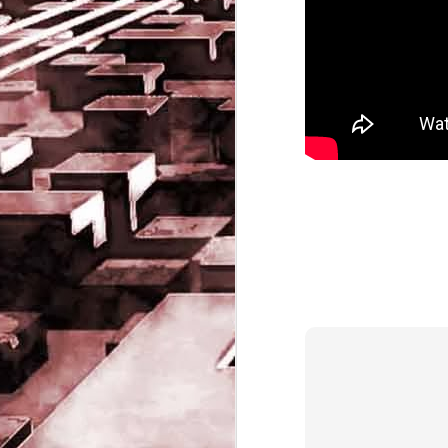
Game of the day 5032
JUN
19
Come Back Toto (カ
ム・バック・トートー)
-SoftClub 1996
PHD Ivan Paduano @2010 All