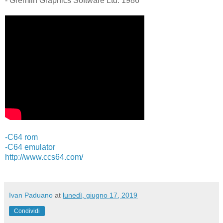
- Gremlin Graphics Software Ltd. 1986
-C64 rom
-C64 emulator
http://www.ccs64.com/
Ivan Paduano
at
lunedì, giugno 17, 2019
Condividi