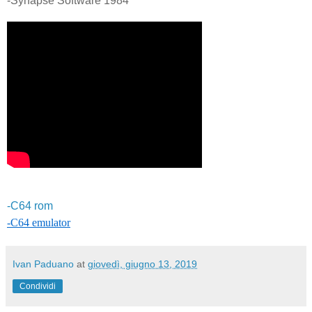
-Synapse Software 1984
-C64 rom
-C64 emulator
Ivan Paduano
at
giovedì, giugno 13, 2019
Condividi