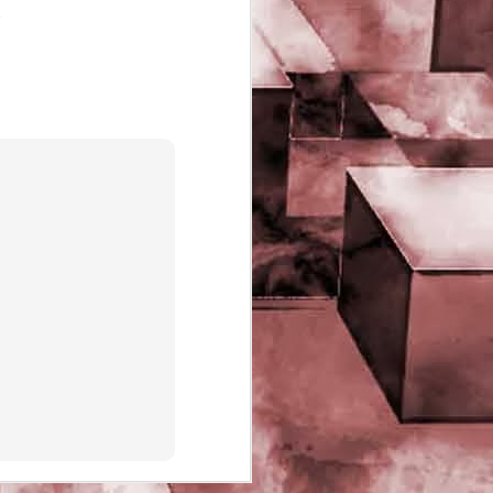
o
PHD Ivan Paduano @2010 All
rights reserved