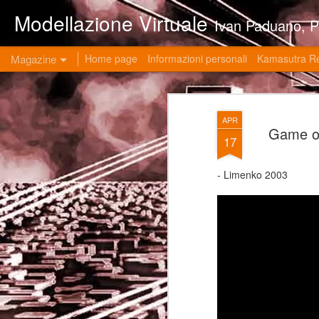
Modellazione Virtuale
Ivan Paduano, PHD professore universitario di materie grafiche ed ingegneristiche pres
Magazine
Home page
Informazioni personali
Kamasutra R
APR
Game o
17
- Limenko 2003