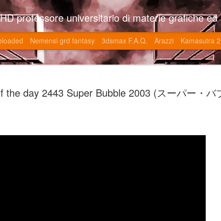
so l'università di Roma la Sapienza e altre. Un sito che approfondisce il mestiere del'art director nell'ambito delle opere multimediali interattive e più specificatamente nel campo dei videgiochi di cui è uno dei massimi esperti nonchè recordman. Il sito contie
eloaded
Nemensi grd fantasy
3dsmax F.A.Q.
Arazzi
Kamasutra 2
Game of the
JUN
f the day 2443 Super Bubble 2003 (スーパー・バ
20
V (トップ・
-SonoKong / Expotato 2003
PHD Ivan Paduano @2010 All r