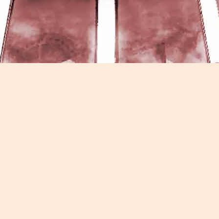
Game of the day 5026 Teenage Mutant Ninja Turtles
UN
13
III: Radical Rescue (ミュータントニンジャータータル
ズ)
Konami 1993
HD Ivan Paduano @2010 All rights reserved
Game of the day 5025 Spawn (スポーン)
UN
12
-Konami Computer Entertainment America 1999
HD Ivan Paduano @2010 All rights reserved