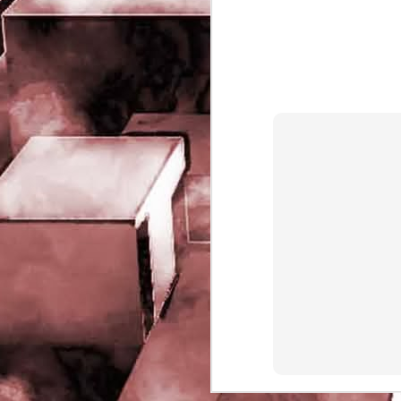
rights reserved
J
- 
P
J
-
P