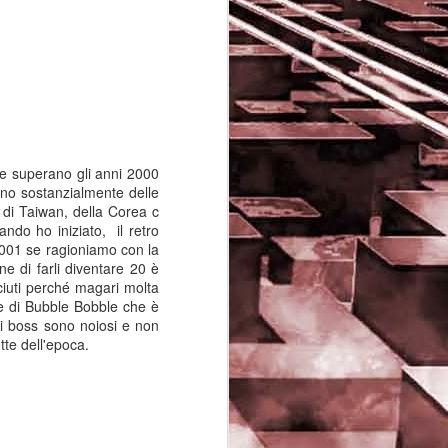
 che superano gli anni 2000
ono sostanzialmente delle
à di Taiwan, della Corea c
ndo ho iniziato, il retro
001 se ragioniamo con la
ne di farli diventare 20 è
ciuti perché magari molta
ne di Bubble Bobble che è
 i boss sono noiosi e non
Game of the day 5029
JUN
tte dell'epoca.
16
Dragon warrior
monsters (ドラゴンク
エストモンスターズ テ
リーのワンダーランド)
- Enix 1998