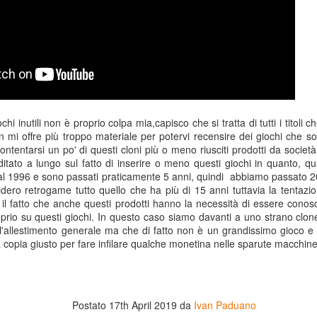
chi inutili non è proprio colpa mia,capisco che si tratta di tutti i titoli
 mi offre più troppo materiale per potervi recensire dei giochi che s
ntentarsi un po' di questi cloni più o meno riusciti prodotti da societ
tato a lungo sul fatto di inserire o meno questi giochi in quanto, qua
al 1996 e sono passati praticamente 5 anni, quindi abbiamo passato 2
idero retrogame tutto quello che ha più di 15 anni tuttavia la tentazio
 il fatto che anche questi prodotti hanno la necessità di essere conos
oprio su questi giochi. In questo caso siamo davanti a uno strano clo
ll'allestimento generale ma che di fatto non è un grandissimo gioco e
Game of the day 5031
Game of the day 5030
JUN
JUN
 copia giusto per fare infilare qualche monetina nelle sparute macchine
18
17
World Wars (ワール
Space Micon Kit (スペ
ド・ウォーズ)
ース・ミコン・キット)
-SNK 1987
-SNK 1978
Postato
17th April 2019
da
Ivan Paduano
PHD Ivan Paduano @2010 All
PHD Ivan Paduano @2010 All