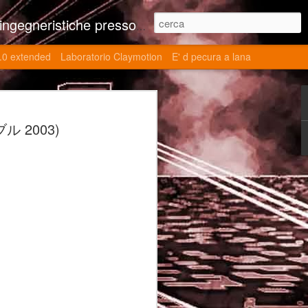
ne contributi autoriali scientifici, commenti al retrogame, domande e risposte sulle tematiche della modellazione 3d
.0 extended
Laboratorio Claymotion
E' d pecura a lana
 day 5032 Top Blade
ブル 2003)
ブレード V)
ights reserved