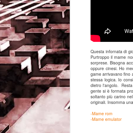
Questa infornata di gio
Purtroppo il mame non
sorprese. Bisogna acco
oppure cinesi. Ho medi
game arrivavano fino 
stessa logica. Io cons
dietro l'angolo. Resta
gente si è formata pr
Game of the day 5032
soltanto più carino ne
JUN
originali. Insomma una
19
Come Back Toto (カ
ム・バック・トートー)
-Mame rom
-SoftClub 1996
-Mame emulator
PHD Ivan Paduano @2010 All