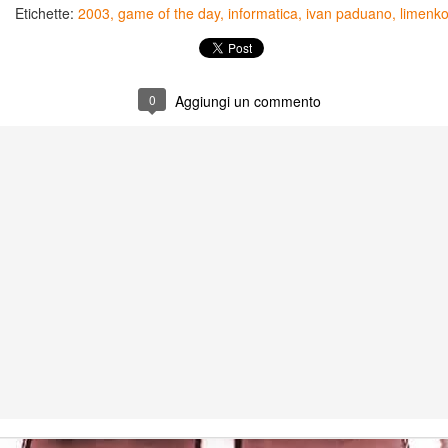
rights reserved
rights reserved
Etichette:
2003
game of the day
informatica
ivan paduano
limenk
Game of the day 5028 Dragon Warrior III (ドラゴンク
UN
15
エストIII そして伝説へ…)
Enix 1988
0
Aggiungi un commento
HD Ivan Paduano @2010 All rights reserved
Game of the day 5027 Resident Evil Gaiden (バイオ
UN
14
ハザード ガイデン、英)
M4 2001
HD Ivan Paduano @2010 All rights reserved