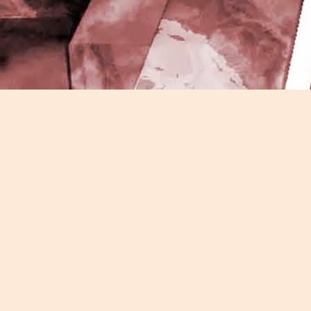
J
-
P
J
P