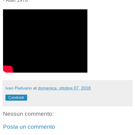
- Atari 1978
Ivan Paduano
at
domenica, ottobre 07, 2018
Condividi
Nessun commento:
Posta un commento