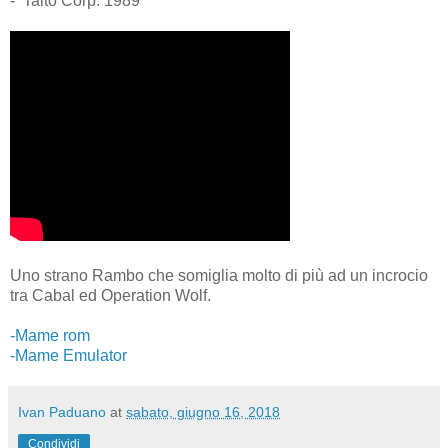
- Taito Corp. 1989
Uno strano Rambo che somiglia molto di più ad un incrocio
tra Cabal ed Operation Wolf.
-Mame rom
-Mame Emulator
Ivan Paduano
at
sabato, giugno 16, 2018
Condividi