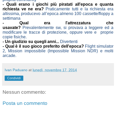
- Quali erano i giochi più piratati all'epoca e quanta
richiesta ve ne era?
Praticamente tutti e la richiesta era
altissima, producevo all’epoca almeno 100 cassette/floppy a
settimana
- Qual era l'attrezzatura che
usavate?
Prevalentemente
sw
, si provava a leggere ed a
modificare le tracce di protezione, oppure vere e
proprie
copie fisiche.
- Un giudizio su quegli anni...
D
ivertenti
- Qual è il suo gioco preferito dell'epoca?
Flight simulator
2,
Mission
impossibile (Impossible Mission NDR) e molti
arcade.
Ivan Paduano
at
lunedì, novembre 17, 2014
Condividi
Nessun commento:
Posta un commento