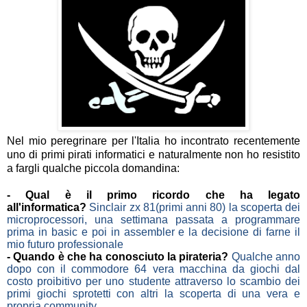
Nel mio peregrinare per l'Italia ho incontrato recentemente
uno di primi pirati informatici e naturalmente non ho resistito
a fargli qualche piccola domandina:
- Qual è il primo ricordo che ha legato
all'informatica?
Sinclair
zx
81(primi anni 80) la scoperta dei
microprocessori, una settimana passata a programmare
prima in
basic
e poi in
assembler
e la decisione di farne il
mio futuro professionale
- Quando è che ha conosciuto la pirateria?
Qualche anno
dopo con il
commodore
64 vera macchina da giochi dal
costo proibitivo per uno studente attraverso lo scambio dei
primi giochi
sprotetti
con altri la scoperta di una vera e
propria community