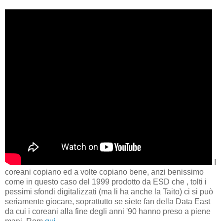
I
coreani copiano ed a volte copiano bene, anzi benissimo
come in questo caso del 1999 prodotto da ESD che , tolti i
pessimi sfondi digitalizzati (ma li ha anche la Taito) ci si può
seriamente giocare, soprattutto se siete fan della Data East
da cui i coreani alla fine degli anni '90 hanno preso a piene