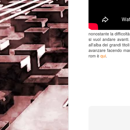
nonostante la diffico
si vuol andare avanti
all'alba dei grandi ti
avanzare facendo man 
rom è
qui
.
Game of the day 5032
JUN
19
Come Back Toto (カ
ム・バック・トートー)
-SoftClub 1996
PHD Ivan Paduano @2010 All