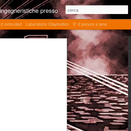
ne contributi autoriali scientifici, commenti al retrogame, domande e risposte sulle tematiche della modellazione 3d
.0 extended
Laboratorio Claymotion
E' d pecura a lana
 day 5032 Top Blade
ブレード V)
ights reserved