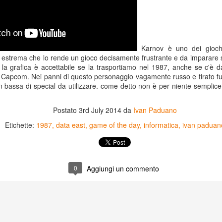
Karnov è uno dei giochi
ltà estrema che lo rende un gioco decisamente frustrante e da imparar
. la grafica è accettabile se la trasportiamo nel 1987, anche se c'è
toli Capcom. Nei panni di questo personaggio vagamente russo e tirato 
bassa di special da utilizzare. come detto non è per niente semplic
Postato
3rd July 2014
da
Ivan Paduano
Etichette:
1987
data east
game of the day
informatica
ivan paduan
Game of the day 5031
Game of the day 5030
JUN
JUN
0
Aggiungi un commento
18
17
World Wars (ワール
Space Micon Kit (スペ
ド・ウォーズ)
ース・ミコン・キット)
-SNK 1987
-SNK 1978
PHD Ivan Paduano @2010 All
PHD Ivan Paduano @2010 All