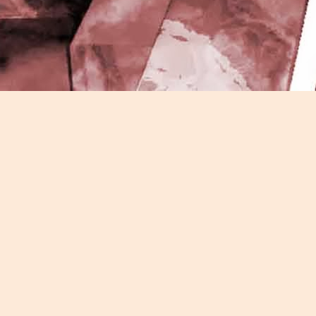
J
-
P
J
P