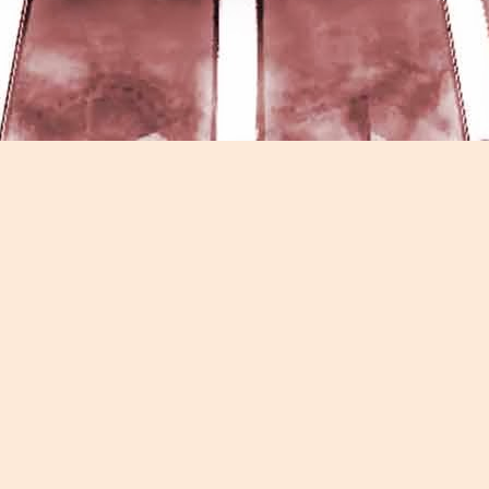
Game of the day 5026 Teenage Mutant Ninja Turtles
UN
13
III: Radical Rescue (ミュータントニンジャータータル
ズ)
Konami 1993
HD Ivan Paduano @2010 All rights reserved
Game of the day 5025 Spawn (スポーン)
UN
12
-Konami Computer Entertainment America 1999
HD Ivan Paduano @2010 All rights reserved