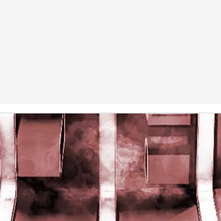
rights reserved
rights reserved
Game of the day 5028 Dragon Warrior III (ドラゴンク
UN
15
エストIII そして伝説へ…)
Enix 1988
HD Ivan Paduano @2010 All rights reserved
Game of the day 5027 Resident Evil Gaiden (バイオ
UN
14
ハザード ガイデン、英)
M4 2001
HD Ivan Paduano @2010 All rights reserved