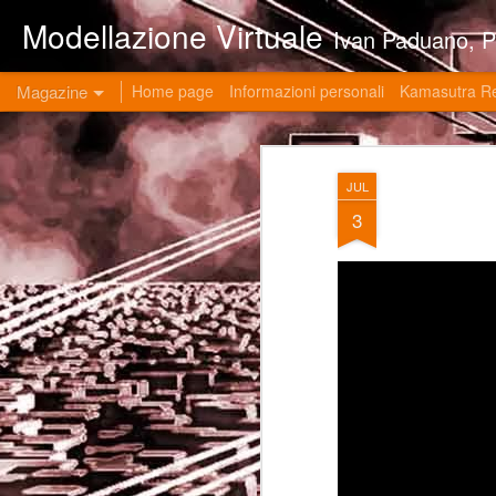
Modellazione Virtuale
Ivan Paduano, PHD professore universitario di materie grafiche ed ingegneristiche pres
Magazine
Home page
Informazioni personali
Kamasutra R
JUL
3