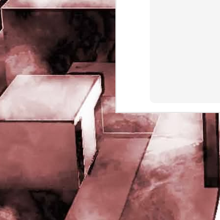
rights reserved
J
- 
P
J
-
P