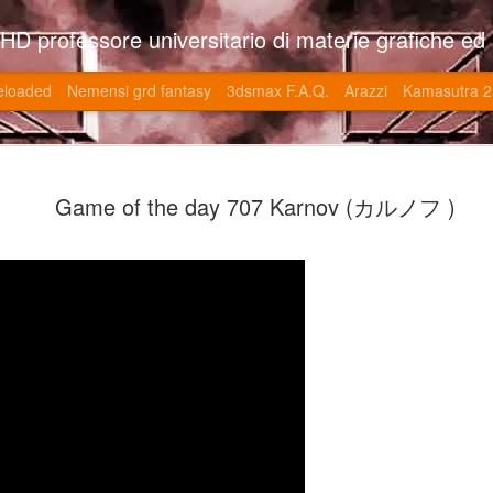
so l'università di Roma la Sapienza e altre. Un sito che approfondisce il mestiere del'art director nell'ambito delle opere multimediali interattive e più specificatamente nel campo dei videgiochi di cui è uno dei massimi esperti nonchè recordman. Il sito contie
eloaded
Nemensi grd fantasy
3dsmax F.A.Q.
Arazzi
Kamasutra 2
Game of the
JUN
Game of the day 707 Karnov (カルノフ )
20
V (トップ・
-SonoKong / Expotato 2003
PHD Ivan Paduano @2010 All r