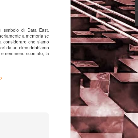
 simbolo di Data East,
e seriamente a memoria se
 da considerare che siamo
fuori da un circo dobbiamo
e e nemmeno scontato, la
o
Game of the day 5029
JUN
16
Dragon warrior
monsters (ドラゴンク
エストモンスターズ テ
リーのワンダーランド)
- Enix 1998