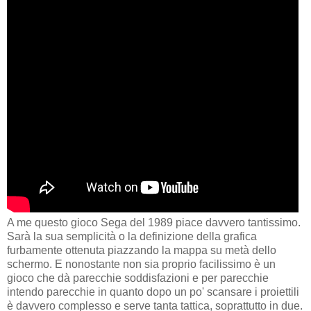
A me questo gioco Sega del 1989 piace davvero tantissimo.
Sarà la sua semplicità o la definizione della grafica
furbamente ottenuta piazzando la mappa su metà dello
schermo. E nonostante non sia proprio facilissimo è un
gioco che dà parecchie soddisfazioni e per parecchie
intendo parecchie in quanto dopo un po' scansare i proiettili
è davvero complesso e serve tanta tattica, soprattutto in due.