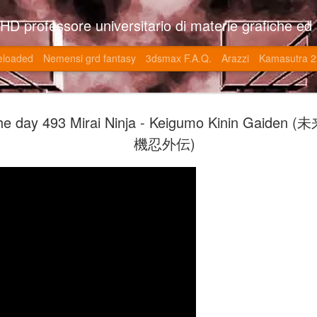
so l'università di Roma la Sapienza e altre. Un sito che approfondisce il mestiere del'art director nell'ambito delle opere multimediali interattive e più specificatamente nel campo dei videgiochi di cui è uno dei massimi esperti nonchè recordman. Il sito contie
eloaded
Nemensi grd fantasy
3dsmax F.A.Q.
Arazzi
Kamasutra 2
Game of the
JUN
he day 493 Mirai Ninja - Keigumo Kinin Gaid
20
V (トップ・
機忍外伝)
-SonoKong / Expotato 2003
PHD Ivan Paduano @2010 All r