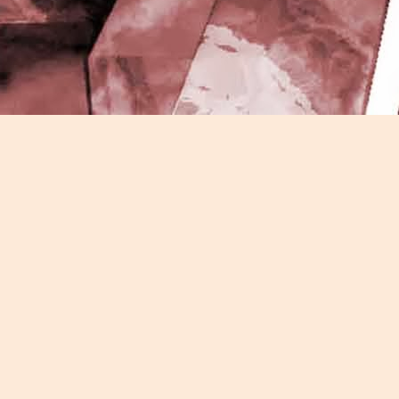
J
-
P
J
P