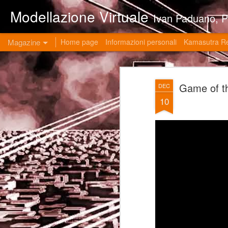
Modellazione Virtuale
Ivan Paduano, PHD professore universitario di materie grafiche ed ingegneristiche pres
Magazine
Home page
Informazioni personali
Kamasutra R
Game of t
DEC
10