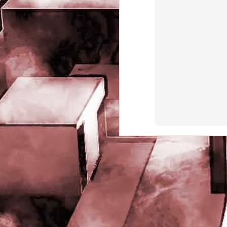
rights reserved
J
- 
P
J
-
P