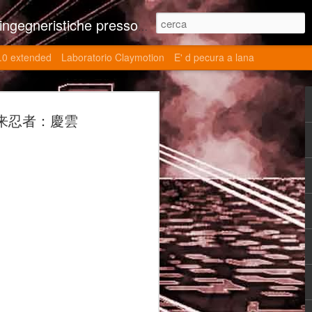
ne contributi autoriali scientifici, commenti al retrogame, domande e risposte sulle tematiche della modellazione 3d
.0 extended
Laboratorio Claymotion
E' d pecura a lana
 day 5032 Top Blade
en (未来忍者：慶雲
ブレード V)
ights reserved