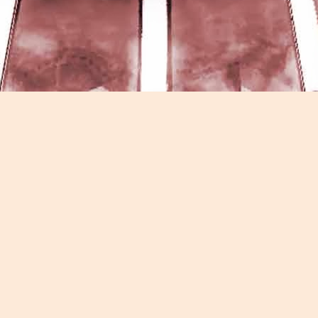
Game of the day 5026 Teenage Mutant Ninja Turtles
UN
13
III: Radical Rescue (ミュータントニンジャータータル
ズ)
Konami 1993
HD Ivan Paduano @2010 All rights reserved
Game of the day 5025 Spawn (スポーン)
UN
12
-Konami Computer Entertainment America 1999
HD Ivan Paduano @2010 All rights reserved