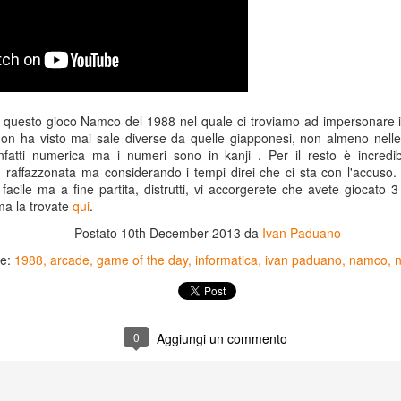
r questo gioco Namco del 1988 nel quale ci troviamo ad impersonare il
on ha visto mai sale diverse da quelle giapponesi, non almeno nelle 
infatti numerica ma i numeri sono in kanji . Per il resto è incredib
' raffazzonata ma considerando i tempi direi che ci sta con l'accuso.
cile ma a fine partita, distrutti, vi accorgerete che avete giocato 3
ma la trovate
qui
.
Postato
10th December 2013
da
Ivan Paduano
te:
1988
arcade
game of the day
informatica
ivan paduano
namco
n
Game of the day 5031
Game of the day 5030
JUN
JUN
18
17
World Wars (ワール
Space Micon Kit (スペ
ド・ウォーズ)
ース・ミコン・キット)
0
Aggiungi un commento
-SNK 1987
-SNK 1978
PHD Ivan Paduano @2010 All
PHD Ivan Paduano @2010 All