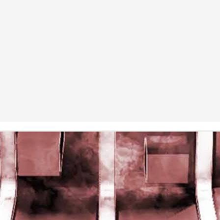
rights reserved
rights reserved
Game of the day 5028 Dragon Warrior III (ドラゴンク
UN
15
エストIII そして伝説へ…)
Enix 1988
HD Ivan Paduano @2010 All rights reserved
Game of the day 5027 Resident Evil Gaiden (バイオ
UN
14
ハザード ガイデン、英)
M4 2001
HD Ivan Paduano @2010 All rights reserved