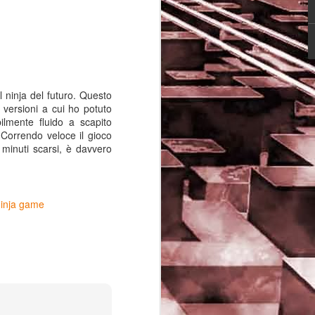
 ninja del futuro. Questo
versioni a cui ho potuto
ilmente fluido a scapito
 Correndo veloce il gioco
 minuti scarsi, è davvero
inja game
Game of the day 5029
JUN
16
Dragon warrior
monsters (ドラゴンク
エストモンスターズ テ
リーのワンダーランド)
- Enix 1998