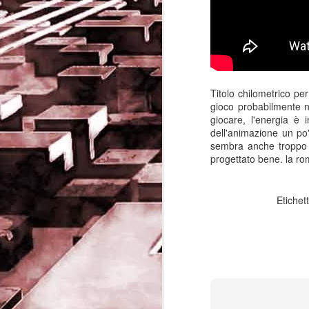
Titolo chilometrico pe
gioco probabilmente n
giocare, l'energia è 
dell'animazione un po
sembra anche troppo fa
progettato bene. la ro
Etichet
Game of the day 5032
JUN
19
Come Back Toto (カ
ム・バック・トートー)
-SoftClub 1996
PHD Ivan Paduano @2010 All