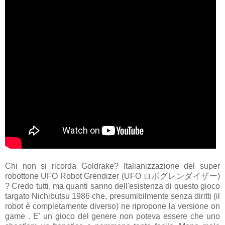
Chi non si ricorda Goldrake? Italianizzazione del super
robottone UFO Robot Grendizer (UFO ロボグレンダイザー)
? Credo tutti, ma quanti sanno dell'esistenza di questo gioco
targato Nichibutsu 1986 che, presumibilmente senza diritti (il
robot è completamente diverso) ne ripropone la versione on
game . E' un gioco del genere non poteva essere che uno