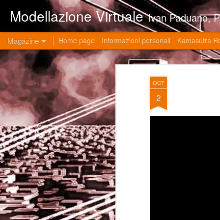
Modellazione Virtuale
Ivan Paduano, PHD professore universitario di materie grafiche ed ingegneristiche pres
Magazine
Home page
Informazioni personali
Kamasutra R
OCT
2