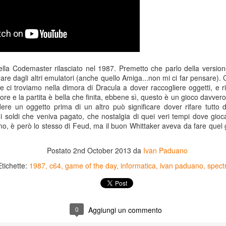
ella Codemaster rilasciato nel 1987. Premetto che parlo della versi
re dagli altri emulatori (anche quello Amiga...non mi ci far pensare).
me ci troviamo nella dimora di Dracula a dover raccogliere oggetti, e 
ore e la partita è bella che finita, ebbene sì, questo è un gioco davver
ndere un oggetto prima di un altro può significare dover rifare tutt
 soldi che veniva pagato, che nostalgia di quei veri tempi dove gioca
ssimo, è però lo stesso di Feud, ma il buon Whittaker aveva da fare quel
Postato
2nd October 2013
da
Ivan Paduano
Game of the day 5031
Game of the day 5030
JUN
JUN
Etichette:
1987
c64
game of the day
informatica
ivan paduano
spect
18
17
World Wars (ワール
Space Micon Kit (スペ
ド・ウォーズ)
ース・ミコン・キット)
-SNK 1987
-SNK 1978
0
Aggiungi un commento
PHD Ivan Paduano @2010 All
PHD Ivan Paduano @2010 All