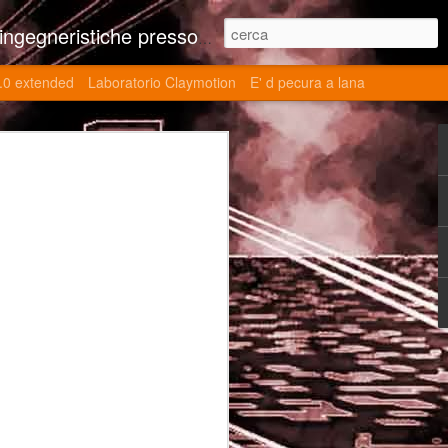
ne contributi autoriali scientifici, commenti al retrogame, domande e risposte sulle tematiche della modellazione 3d
.0 extended
Laboratorio Claymotion
E' d pecura a lana
 day 5032 Top Blade
ブレード V)
ights reserved