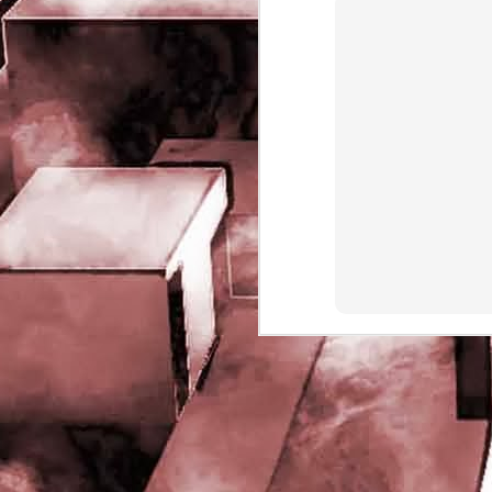
rights reserved
J
- 
P
J
-
P