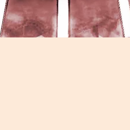
Game of the day 5026 Teenage Mutant Ninja Turtles
UN
13
III: Radical Rescue (ミュータントニンジャータータル
ズ)
Konami 1993
HD Ivan Paduano @2010 All rights reserved
Game of the day 5025 Spawn (スポーン)
UN
12
-Konami Computer Entertainment America 1999
HD Ivan Paduano @2010 All rights reserved