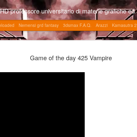
so l'università di Roma la Sapienza e altre. Un sito che approfondisce il mestiere del'art director nell'ambito delle opere multimediali interattive e più specificatamente nel campo dei videgiochi di cui è uno dei massimi esperti nonchè recordman. Il sito contie
eloaded
Nemensi grd fantasy
3dsmax F.A.Q.
Arazzi
Kamasutra 2
Game of the
JUN
Game of the day 425 Vampire
20
V (トップ・
-SonoKong / Expotato 2003
PHD Ivan Paduano @2010 All r