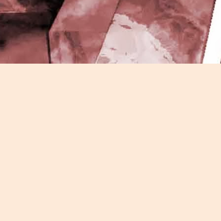
J
-
P
J
P