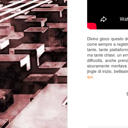
Divino gioco questo d
come sempre a registra
tante, tante piattafor
ma tante chiavi. un err
difficoltà, anche pre
sicuramente meritava i
jingle di inizio, belli
qui
.
Game of the day 5032
JUN
19
Come Back Toto (カ
ム・バック・トートー)
-SoftClub 1996
PHD Ivan Paduano @2010 All