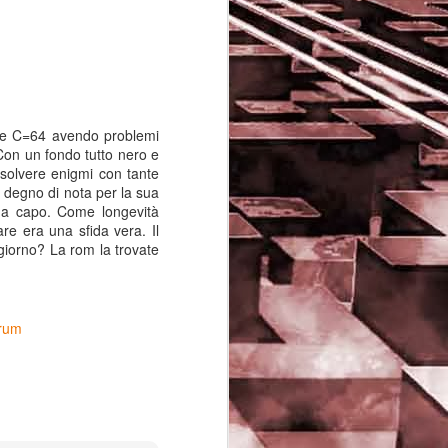
one C=64 avendo problemi
 Con un fondo tutto nero e
risolvere enigmi con tante
o degno di nota per la sua
o da capo. Come longevità
re era una sfida vera. Il
 giorno? La rom la trovate
Game of the day 5029
JUN
rum
16
Dragon warrior
monsters (ドラゴンク
エストモンスターズ テ
リーのワンダーランド)
- Enix 1998