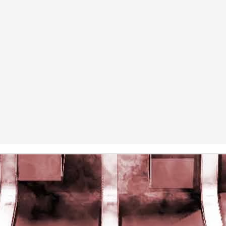
rights reserved
rights reserved
Game of the day 5028 Dragon Warrior III (ドラゴンク
UN
15
エストIII そして伝説へ…)
Enix 1988
HD Ivan Paduano @2010 All rights reserved
Game of the day 5027 Resident Evil Gaiden (バイオ
UN
14
ハザード ガイデン、英)
M4 2001
HD Ivan Paduano @2010 All rights reserved