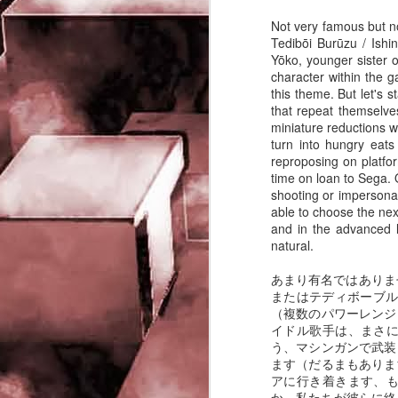
rights reserved
Not very famous but
Tedibōi Burūzu / Ishi
J
Yōko, younger sister 
character within the g
- 
this theme. But let's 
that repeat themselve
P
miniature reductions wi
turn into hungry eat
reproposing on platfor
time on loan to Sega.
shooting or impersona
able to choose the next
and in the advanced l
natural.
J
あまり有名ではありま
-
またはテディボーブル
（複数のパワーレンジ
P
イドル歌手は、まさ
う、マシンガンで武装
ます（だるまもありま
アに行き着きます、
か、私たちが彼らに終