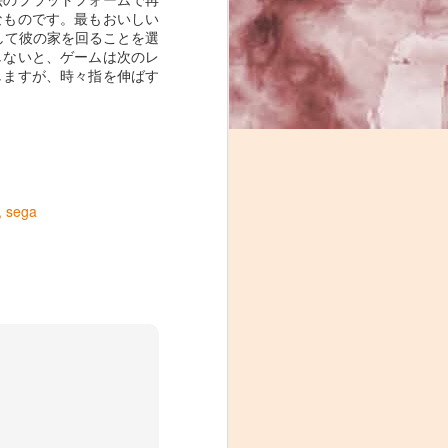
なものです。最もおいしい
して彼の家を回ることを選
しないと、ゲームは次のレ
しますが、時々指を伸ばす
sega