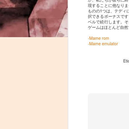
現することに他なりま
ものの1つは、テディ
択できるボーナスです
J
ベルで続行します。そ
ゲームはほとんど自然
-
-Mame rom
-Mame emulator
P
Eti
J
P