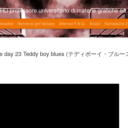
so l'università di Roma la Sapienza e altre. Un sito che approfondisce il mestiere del'art director nell'ambito delle opere multimediali interattive e più specificatamente nel campo dei videgiochi di cui è uno dei massimi esperti nonchè recordman. Il sito contie
eloaded
Nemensi grd fantasy
3dsmax F.A.Q.
Arazzi
Kamasutra 2
Game of the
JUN
the day 23 Teddy boy blues (テディボーイ・ブル
20
V (トップ・
-SonoKong / Expotato 2003
PHD Ivan Paduano @2010 All r