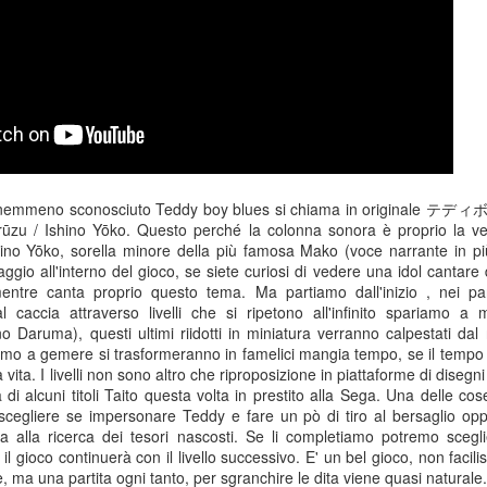
emmeno sconosciuto Teddy boy blues si chiama in originale
テディボ
rūzu / Ishino Yōko. Questo perché la colonna sonora è proprio la ver
hino Yōko, sorella minore della più famosa Mako (voce narrante in pi
gio all'interno del gioco, se siete curiosi di vedere una idol cantare
mentre canta proprio questo tema. Ma partiamo dall'inizio , nei p
l caccia attraverso livelli che si ripetono all'infinito spariamo a mo
o Daruma), questi ultimi riidotti in miniatura verranno calpestati dal
ciamo a gemere si trasformeranno in famelici mangia tempo, se il tempo 
Game of the day 5031
Game of the day 5030
JUN
JUN
ta. I livelli non sono altro che riproposizione in piattaforme di disegni
18
17
World Wars (ワール
Space Micon Kit (スペ
a di alcuni titoli Taito questa volta in prestito alla Sega. Una delle co
ド・ウォーズ)
ース・ミコン・キット)
cegliere se impersonare Teddy e fare un pò di tiro al bersaglio o
-SNK 1987
-SNK 1978
a alla ricerca dei tesori nascosti. Se li completiamo potremo sceglie
il gioco continuerà con il livello successivo. E' un bel gioco, non facilis
PHD Ivan Paduano @2010 All
PHD Ivan Paduano @2010 All
, ma una partita ogni tanto, per sgranchire le dita viene quasi naturale.