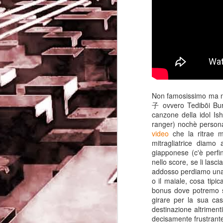
Non famosissimo ma n
子 ovvero
Tedibōi Bu
canzone della idol Is
ranger) nochè personag
video
che la ritrae 
mitragliatrice diamo a
giapponese (c'è perfin
Game of the day 5032
nello score, se li las
JUN
addosso perdiamo una vi
19
Come Back Toto (カ
o il maiale, cosa tipic
ム・バック・トートー)
bonus dove potremo s
-SoftClub 1996
girare per la sua cas
destinazione altrimenti 
PHD Ivan Paduano @2010 All
decisamente frustrante