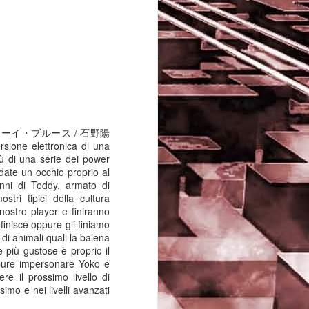
ーイ・ブルース / 石野陽
sione elettronica di una
ù di una serie dei power
 date un occhio proprio al
anni di Teddy, armato di
stri tipici della cultura
 nostro player e finiranno
finisce oppure gli finiamo
Game of the day 5029
JUN
 di animali quali la balena
16
Dragon warrior
se più gustose è proprio il
monsters (ドラゴンク
ppure impersonare Yōko e
エストモンスターズ テ
re il prossimo livello di
リーのワンダーランド)
simo e nei livelli avanzati
- Enix 1998