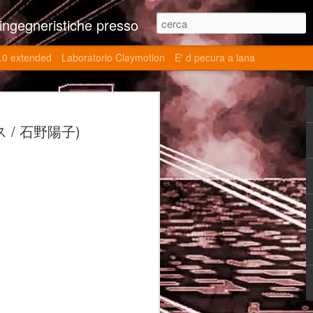
ne contributi autoriali scientifici, commenti al retrogame, domande e risposte sulle tematiche della modellazione 3d
.0 extended
Laboratorio Claymotion
E' d pecura a lana
 day 5032 Top Blade
ース / 石野陽子)
ブレード V)
ights reserved