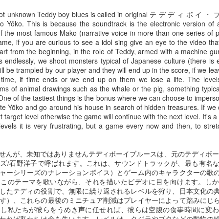
rights reserved
rights reserved
 not unknown Teddy boy blues is called in original テ デ デ ィ ボ イ
Game of the day 5028 Dragon Warrior III (ドラゴンク
no Yōko. This is because the soundtrack is the electronic version of 
UN
of the most famous Mako (narrative voice in more than one series of 
15
エストIII そして伝説へ…)
ame, if you are curious to see a idol sing give an eye to the video that
Enix 1988
start from the beginning, in the role of Teddy, armed with a machine g
s endlessly, we shoot monsters typical of Japanese culture (there is
HD Ivan Paduano @2010 All rights reserved
ll be trampled by our player and they will end up in the score, if we le
s time, if time ends or we end up on them we lose a life. The leve
ms of animal drawings such as the whale or the pig, something typical 
 One of the tastiest things is the bonus where we can choose to impe
te Yōko and go around his house in search of hidden treasures. If we
 target level otherwise the game will continue with the next level. It's 
evels it is very frustrating, but a game every now and then, to stret
Game of the day 5027 Resident Evil Gaiden (バイオ
UN
14
ハザード ガイデン、英)
せんが、未知ではありませんテディボーイブルースは、元のテディボー
M4 2001
ズ/石野洋子で呼ばれます。これは、サウンドトラックが、最も有名
ャーシリーズのナレーションボイス）とゲーム内のキャラクターの歌
HD Ivan Paduano @2010 All rights reserved
にこのテーマを歌いながら、それを描いたビデオに目を向けます。し
したテディの役割で、無限に繰り返されるレベルを狩り、日本文化の
す）、これらの最後のミニチュア削減はプレイヤーによって踏みにじ
もし私たちが彼らをうめき声に任せれば、彼らは空腹の食事時間に変
われば私たちは命を失います。レベルは、クジラやブタなどの動物の