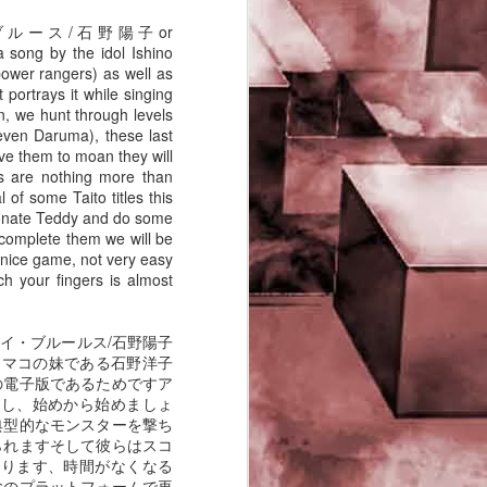
 ・ ブ ル ー ス / 石 野 陽 子 or
PHD Ivan Paduano @2010 All
a song by the idol Ishino
rights reserved
power rangers) as well as
 portrays it while singing
un, we hunt through levels
 even Daruma), these last
ave them to moan they will
ls are nothing more than
of some Taito titles this
rsonate Teddy and do some
 complete them we will be
a nice game, not very easy
ch your fingers is almost
イ・ブルールス/石野陽子
なマコの妹である石野洋子
の電子版であるためですア
かし、始めから始めましょ
典型的なモンスターを撃ち
られますそして彼らはスコ
わります、時間がなくなる
絵のプラットフォームで再