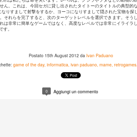
せん。これは、今回セガに貸し出されたタイトーのタイトルの典型的
になりすまして射撃をするか、ヨーコになりすまして隠された宝物を探
Game of the day 5026 Teenage Mutant Ninja Turtles
。それらを完了すると、次のターゲットレベルを選択できます。そう
UN
れは非常に簡単なゲームではなく、高度なレベルでは非常にイライラ
13
III: Radical Rescue (ミュータントニンジャータータル
です。
ズ)
Konami 1993
HD Ivan Paduano @2010 All rights reserved
Postato
15th August 2012
da
Ivan Paduano
chette:
game of the day
informatica
ivan paduano
mame
retrogames
Game of the day 5025 Spawn (スポーン)
UN
0
Aggiungi un commento
12
-Konami Computer Entertainment America 1999
HD Ivan Paduano @2010 All rights reserved