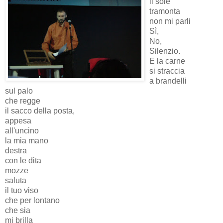
il sole
tramonta
non mi parli
Sì,
No,
Silenzio.
E la carne
si straccia
a brandelli
sul palo
che regge
il sacco della posta,
appesa
all'uncino
la mia mano
destra
con le dita
mozze
saluta
il tuo viso
che per lontano
che sia
mi brilla